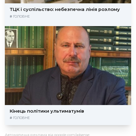
ТЦК і суспільство: небезпечна лінія розлому
#
ГОЛОВНЕ
Кінець політики ультиматумів
#
ГОЛОВНЕ
Автоматична реклама від goggle.com/adsense: