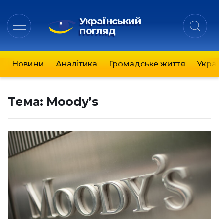
Український
погляд
Новини
Аналітика
Громадське життя
Украї
Тема:
Moody’s