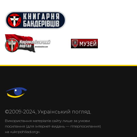
©2009-2024, Український погляд.
Використання матеріалів сайту лише за умови
посилання (для інтернет-видань — гіперпосилання)
на «ukrpohliad.org».