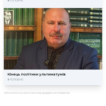
#
ГОЛОВНЕ
Кінець політики ультиматумів
#
ГОЛОВНЕ
Автоматична реклама від goggle.com/adsense: