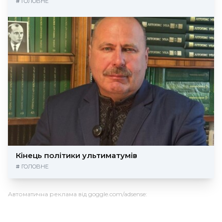
#
ГОЛОВНЕ
Кінець політики ультиматумів
#
ГОЛОВНЕ
Автоматична реклама від goggle.com/adsense: