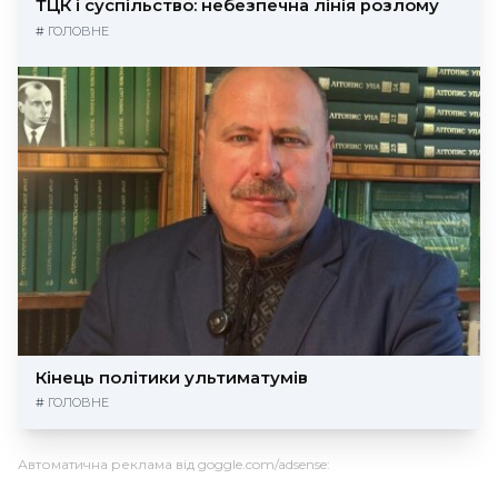
ТЦК і суспільство: небезпечна лінія розлому
#
ГОЛОВНЕ
Кінець політики ультиматумів
#
ГОЛОВНЕ
Автоматична реклама від goggle.com/adsense: