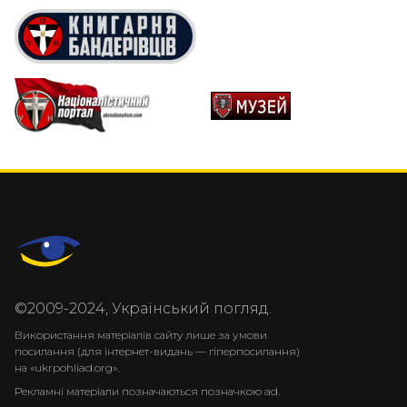
©2009-2024, Український погляд.
Використання матеріалів сайту лише за умови
посилання (для інтернет-видань — гіперпосилання)
на «ukrpohliad.org».
Рекламні матеріали позначаються позначкою ad.