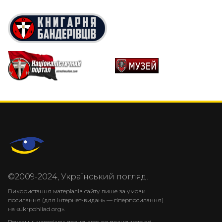
©2009-2024, Український погляд.
Використання матеріалів сайту лише за умови
посилання (для інтернет-видань — гіперпосилання)
на «ukrpohliad.org».
Рекламні матеріали позначаються позначкою ad.