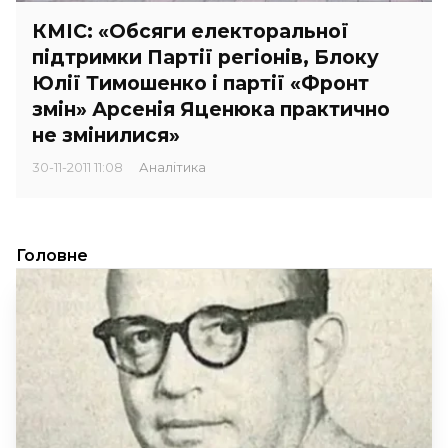
КМІС: «Обсяги електоральної
підтримки Партії регіонів, Блоку
Юлії Тимошенко і партії «Фронт
змін» Арсенія Яценюка практично
не змінилися»
30-11-2011 11:08
Аналітика
Головне