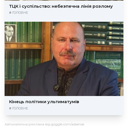
ТЦК і суспільство: небезпечна лінія розлому
#
ГОЛОВНЕ
Кінець політики ультиматумів
#
ГОЛОВНЕ
Автоматична реклама від goggle.com/adsense: