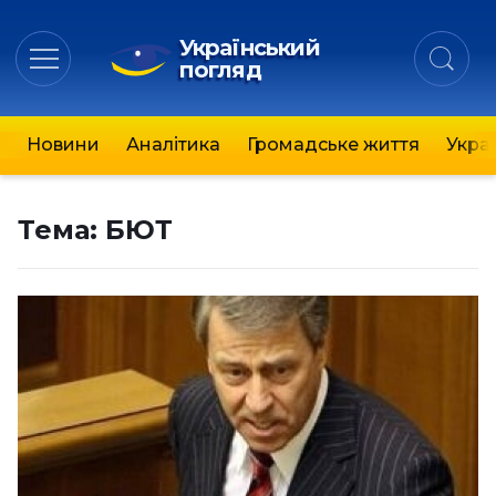
Український
погляд
Новини
Аналітика
Громадське життя
Украї
Тема:
БЮТ