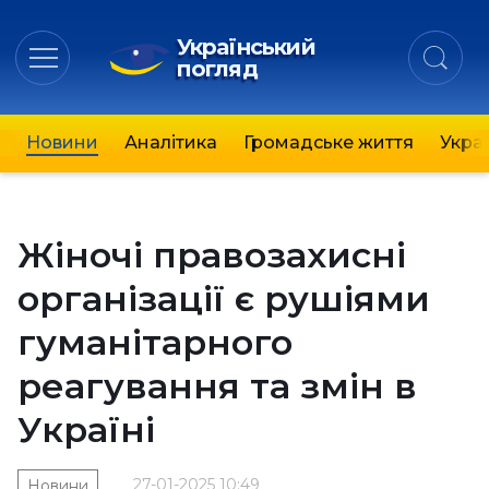
Український
погляд
Новини
Аналітика
Громадське життя
Украї
Жіночі правозахисні
організації є рушіями
гуманітарного
реагування та змін в
Україні
27-01-2025 10:49
Новини