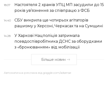
Настоятеля 2 храмів УПЦ МП засудили до 15
18:07
років ув’язнення за співпрацю з ФСБ
СБУ викрила ще чотирьох агітаторів
14:40
рашизму у Херсоні, Черкасах та на Сумщині
У Харкові Нацполіція затримала
14:28
псевдоспівробітника ДСНС за оборудками
з «бронюванням» від мобілізації
Більше новин
Автоматична реклама від goggle.com/adsense: