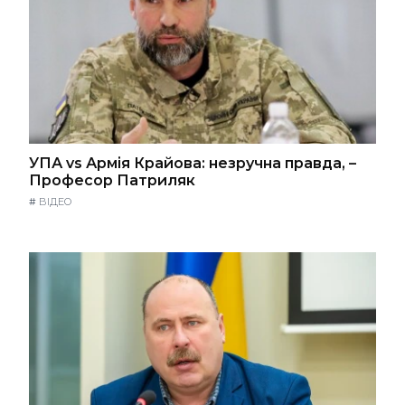
УПА vs Армія Крайова: незручна правда, –
Професор Патриляк
#
ВІДЕО