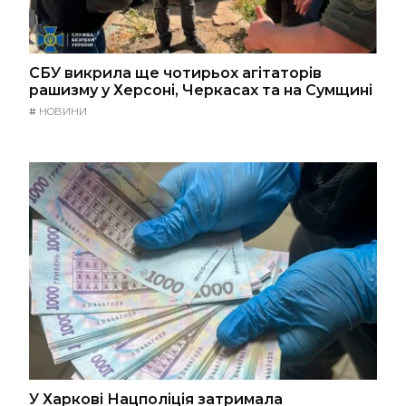
СБУ викрила ще чотирьох агітаторів
рашизму у Херсоні, Черкасах та на Сумщині
#
НОВИНИ
У Харкові Нацполіція затримала