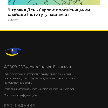
9 травня День Європи: просвітницький
слайдер Інституту нацпам’яті
#
ФОТО
©2009-2024, Український погляд.
Використання матеріалів сайту лише за умови
посилання (для інтернет-видань — гіперпосилання)
на «ukrpohliad.org».
Рекламні матеріали позначаються позначкою ad.
Політика конфіденційності
ПРО ВИДАННЯ