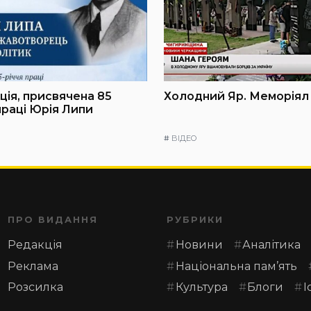
ія, присвячена 85
Холодний Яр. Меморіял
праці Юрія Липи
#
ВІДЕО
ПРО ВИДАННЯ
РУБРИКИ
Редакція
Новини
Аналітика
Реклама
Національна пам’ять
Розсилка
Культура
Блоги
І