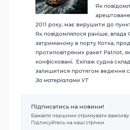
Як повідомл
арештоване 
2011 року, має вирушити до пунк
Як
повідомлялося раніше
, влада
затриманому в порту
Котка, про
протиповітряних ракет Patriot, я
конфісковані. Екіпаж судна склада
залишитися протягом ведення сл
За матеріалами
УТ
Підписатись на новини!
Бажаєте першими отримувати важливу 
Підписуйтесь на наші стрічки.