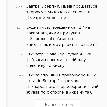
Завтра, 6 серпня, Львів прощається
21:47
з Героями Миколою Слєпком та
Дмитром Березком
Судитимуть працівника ТЦК на
15:07
Закарпатті, який прикував
військовозобов’язаного
кайданками до драбини на всю ніч
СБУ затримала коригувальника
15:03
фсб, який наводив російську
балістику по Києву
СБУ за сприяння правоохоронних
14:48
органів Болгарії затримала
міжнародного «наркобарона», який
збував психотропи в Україну та Є
Більше новин