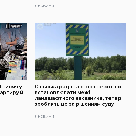
#
НОВИНИ
 тисяч у
Сільська рада і лісгосп не хотіли
артиру й
встановлювати межі
ландшафтного заказника, тепер
зроблять це за рішенням суду
#
НОВИНИ