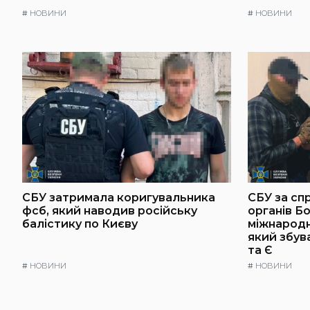
#
НОВИНИ
#
НОВИНИ
СБУ затримала коригувальника
СБУ за сп
фсб, який наводив російську
органів Б
балістику по Києву
міжнародн
який збув
та Є
#
НОВИНИ
#
НОВИНИ