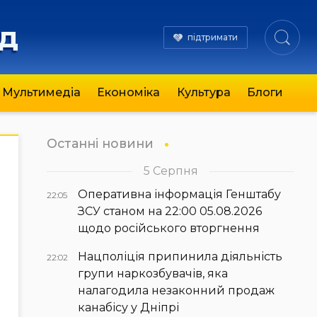
яд
підтримати
Мультимедіа
Економіка
Культура
Блоги
Останні новини
5 Серпня
Оперативна інформація Генштабу
22:05
ЗСУ станом на 22:00 05.08.2026
щодо російського вторгнення
Нацполіція припинила діяльність
22:02
групи наркозбувачів, яка
налагодила незаконний продаж
канабісу у Дніпрі