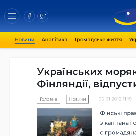
Новини
Аналітика
Громадське життя
Ук
Українських моряк
Фінляндії, відпус
06-01-2012 11:19
Головне
Новини
Фінські пра
з капітана і
є громадяна