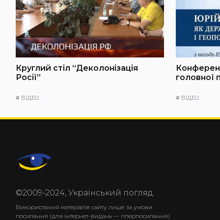
Круглий стіл “Деколонізація
Конференц
Росії”
головної 
#
ВІДЕО
#
ВІДЕО
©2009-2024, Український погляд.
Використання матеріалів сайту лише за умови
посилання (для інтернет-видань — гіперпосилання)