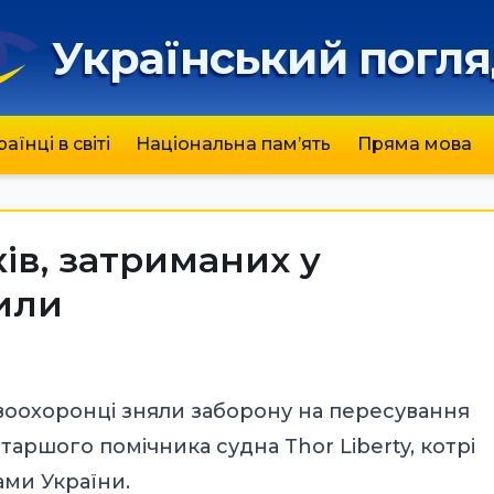
Український погл
раїнці в світі
Національна пам’ять
Пряма мова
ів, затриманих у
тили
воохоронці зняли заборону на пересування
 старшого помічника судна Thor Liberty, котрі
ми України.