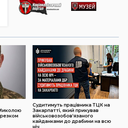
Судитимуть працівника ТЦК на
 Миколою
Закарпатті, який прикував
ерезком
військовозобов’язаного
кайданками до драбини на всю
ніч