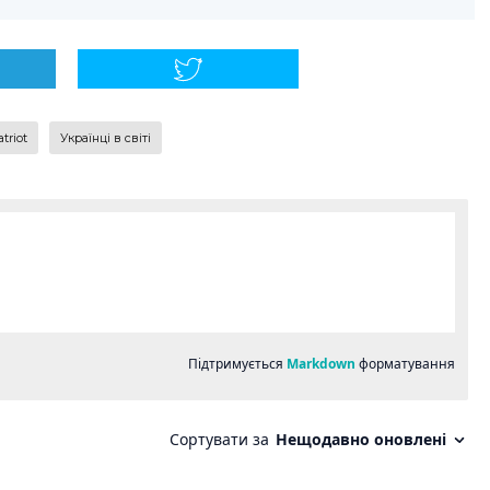
triot
українці в світі