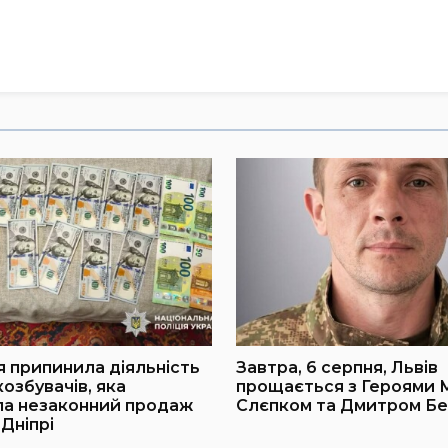
я припинила діяльність
Завтра, 6 серпня, Львів
озбувачів, яка
прощається з Героями
ла незаконний продаж
Слєпком та Дмитром Б
 Дніпрі