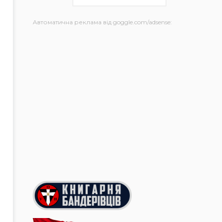
Автоматична реклама від goggle.com/adsense: