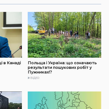
і в Канаді
Польща і Україна: що означають
результати пошукових робіт у
Пужниках!?
#
ВІДЕО