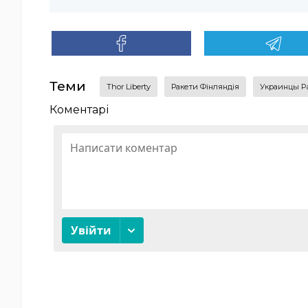
Теми
Thor Liberty
ракети Фінляндія
украинцы Pa
Коментарі