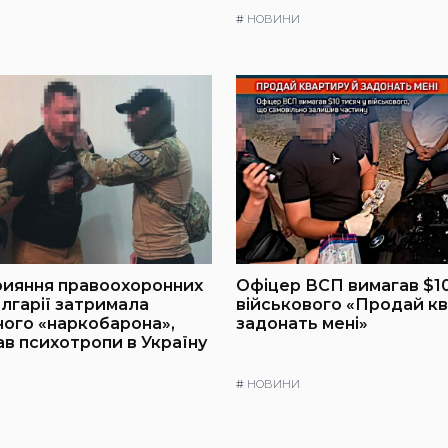
#
НОВИНИ
рияння правоохоронних
Офіцер ВСП вимагав $10
олгарії затримала
військового «Продай кв
ого «наркобарона»,
задонать мені»
ав психотропи в Україну
#
НОВИНИ