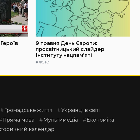
 Героїв
9 травня День Європи:
просвітницький слайдер
Інституту нацпам’яті
#
ФОТО
Громадське життя
Українці в світі
Пряма мова
Мультимедіа
Економіка
сторичний календар