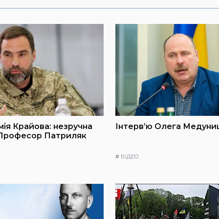
мія Крайова: незручна
Інтерв’ю Олега Медуниц
 Професор Патриляк
#
ВІДЕО