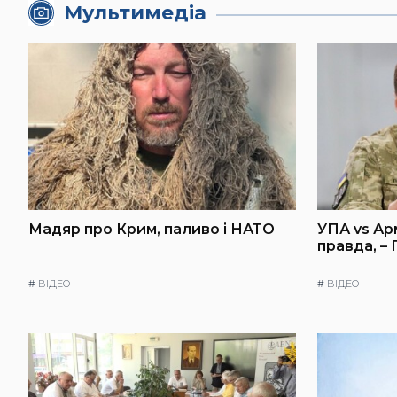
Мультимедіа
Мадяр про Крим, паливо і НАТО
УПА vs Ар
правда, –
#
ВІДЕО
#
ВІДЕО