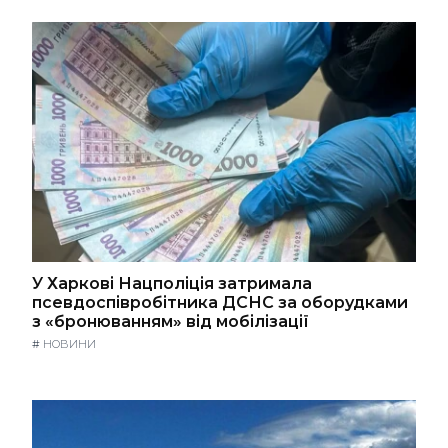
У Харкові Нацполіція затримала
псевдоспівробітника ДСНС за оборудками
з «бронюванням» від мобілізації
#
НОВИНИ