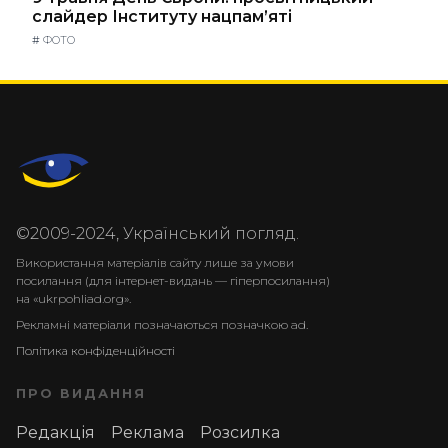
слайдер Інституту нацпам’яті
#
ФОТО
©2009-2024, Український погляд.
Використання матеріалів сайту лише за умови
посилання (для інтернет-видань — гіперпосилання)
на «ukrpohliad.org».
Рекламні матеріали позначаються позначкою ad.
Політика конфіденційності
ПРО ВИДАННЯ
Редакція
Реклама
Розсилка