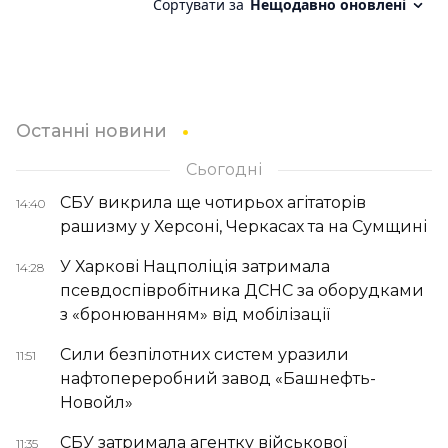
Останні новини
Сьогодні
СБУ викрила ще чотирьох агітаторів
14:40
рашизму у Херсоні, Черкасах та на Сумщині
У Харкові Нацполіція затримала
14:28
псевдоспівробітника ДСНС за оборудками
з «бронюванням» від мобілізації
Сили безпілотних систем уразили
11:51
нафтопереробний завод «Башнефть-
Новойл»
СБУ затримала агентку військової
11:35