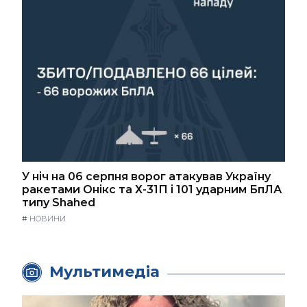
У ніч на 06 серпня ворог атакував Україну
ракетами Онікс та Х-31П і 101 ударним БпЛА
типу Shahed
#
НОВИНИ
Мультимедіа