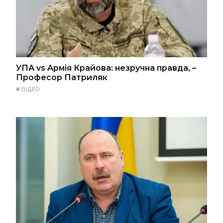
УПА vs Армія Крайова: незручна правда, –
Професор Патриляк
#
ВІДЕО