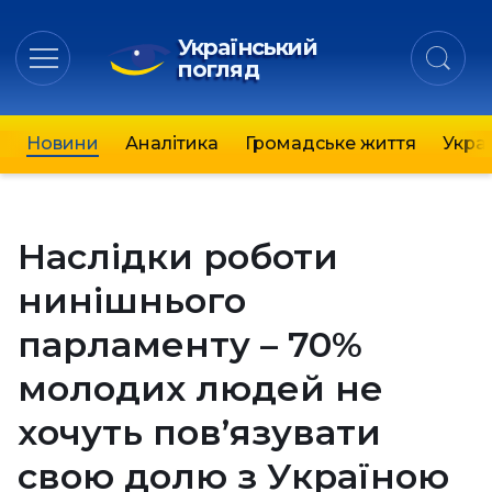
Український
погляд
Новини
Аналітика
Громадське життя
Украї
Наслідки роботи
нинішнього
парламенту – 70%
молодих людей не
хочуть пов’язувати
свою долю з Україною