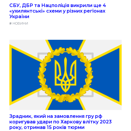
СБУ, ДБР та Нацполіція викрили ще 4
«ухилянтські» схеми у різних регіонах
України
#
НОВИНИ
Зрадник, який на замовлення гру рф
коригував удари по Харкову влітку 2023
року, отримав 15 років тюрми