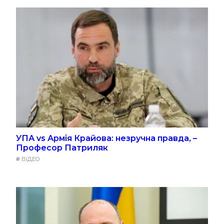
УПА vs Армія Крайова: незручна правда, –
Професор Патриляк
#
ВІДЕО