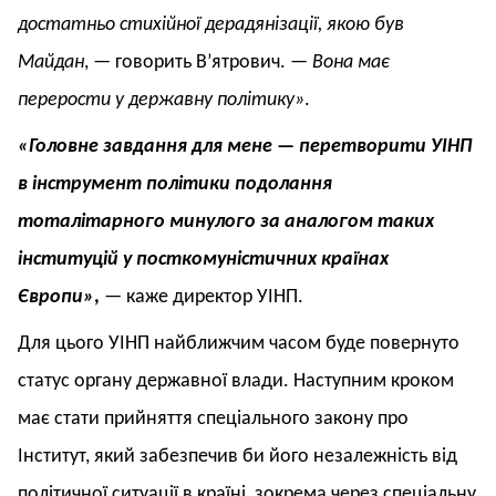
достатньо стихійної дерадянізації, якою був
Майдан
, — говорить В’ятрович. —
Вона має
перерости у державну політику»
.
«Головне завдання для мене — перетворити УІНП
в інструмент політики подолання
тоталітарного минулого за аналогом таких
інституцій у посткомуністичних країнах
Європи»
,
— каже директор УІНП.
Для цього УІНП найближчим часом буде повернуто
статус органу державної влади. Наступним кроком
має стати прийняття спеціального закону про
Інститут, який забезпечив би його незалежність від
політичної ситуації в країні, зокрема через спеціальну