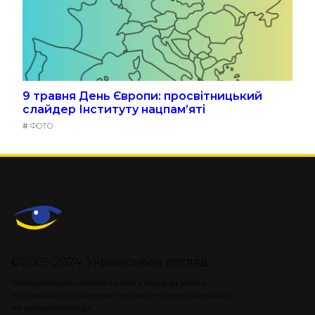
9 травня День Європи: просвітницький
слайдер Інституту нацпам’яті
#
ФОТО
©2009-2024, Український погляд.
Використання матеріалів сайту лише за умови
посилання (для інтернет-видань — гіперпосилання)
на «ukrpohliad.org».