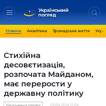
Український
погляд
Новини
Аналітика
Громадське життя
Украї
Стихійна
десовєтизація,
розпочата Майданом,
має перерости у
державну політику
03-04-2014 12:09
Національна пам'ять