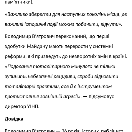
пам’ятники).
«
Важливо зберегти для наступних поколінь місця, де
важливі історичні події можна побачити, відчути».
Володимир В’ятрович переконаний, що перші
здобутки Майдану мають перерости у системні
реформи, які призведуть до незворотніх змін в країні.
«Подолання тоталітарного минулого не тільки
зупинить небезпечні рецидиви, спроби відновити
тоталітарні практики, але й є інструментом
протистояння зовнішній агресії»
, — підсумовує
директор УІНП.
Довідка
Володимир В’ятрович — 36 років,
історик, публіцист,