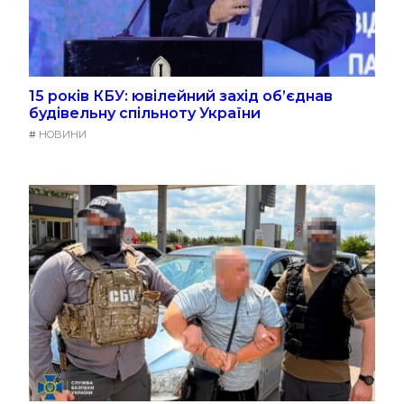
15 років КБУ: ювілейний захід об’єднав
будівельну спільноту України
#
НОВИНИ