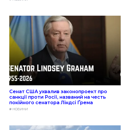
Сенат США ухвалив законопроект про
санкції проти Росії, названий на честь
покійного сенатора Ліндсі Ґрема
#
НОВИНИ