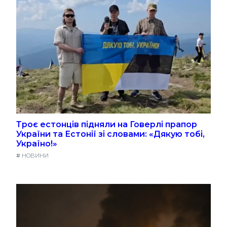
Троє естонців підняли на Говерлі прапор
України та Естонії зі словами: «Дякую тобі,
Україно!»
#
НОВИНИ