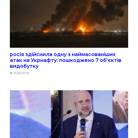
росія здійснила одну з наймасованіших
атак на Укрнафту: пошкоджено 7 об’єктів
видобутку
#
НОВИНИ