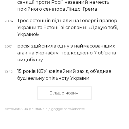
санкції проти Росії, названий на честь
покійного сенатора Ліндсі Ґрема
Троє естонців підняли на Говерлі прапор
20:34
України та Естонії зі словами: «Дякую тобі,
Україно!»
росія здійснила одну з наймасованіших
20:01
атак на Укрнафту: пошкоджено 7 об’єктів
видобутку
15 років КБУ: ювілейний захід об’єднав
19:42
будівельну спільноту України
Більше новин
Автоматична реклама від goggle.com/adsense: