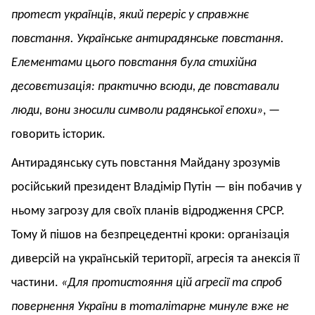
протест українців, який переріс у справжнє
повстання. Українське антирадянське повстання.
Елементами цього повстання була стихійна
десовєтизація: практично всюди, де повставали
люди, вони зносили символи радянської епохи»
, —
говорить історик.
Антирадянську суть повстання Майдану зрозумів
російський президент Владімір Путін — він побачив у
ньому загрозу для своїх планів відродження СРСР.
Тому й пішов на безпрецедентні кроки: організація
диверсій на українській території, агресія та анексія її
частини.
«Для протистояння цій агресії та спроб
повернення України в тоталітарне минуле вже не