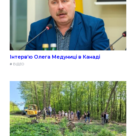
Інтерв’ю Олега Медуниці в Канаді
#
ВІДЕО