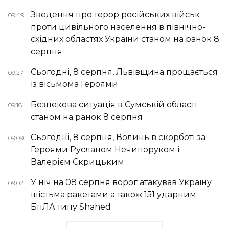
Зведення про терор російських військ
09:49
проти цивільного населення в північно-
східних областях України станом на ранок 8
серпня
Сьогодні, 8 серпня, Львівщина прощається
09:27
із вісьмома Героями
Безпекова ситуація в Сумській області
09:16
станом на ранок 8 серпня
Сьогодні, 8 серпня, Волинь в скорботі за
09:09
Героями Русланом Нечипоруком і
Валерієм Скрицьким
У ніч на 08 серпня ворог атакував Україну
09:02
шістьма ракетами а також 151 ударним
БпЛА типу Shahed