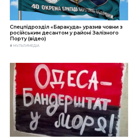
Спецпідрозділ «Баракуда» уразив човни з
російським десантом у районі Залізного
Порту (відео)
#
МУЛЬТИМЕДІА