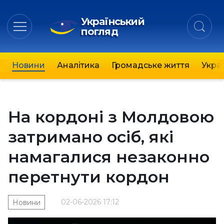
Український
погляд
Новини
Аналітика
Громадське життя
Украї
На кордоні з Молдовою
затримано осіб, які
намагалися незаконно
перетнути кордон
02-06-2026 17:12
Новини