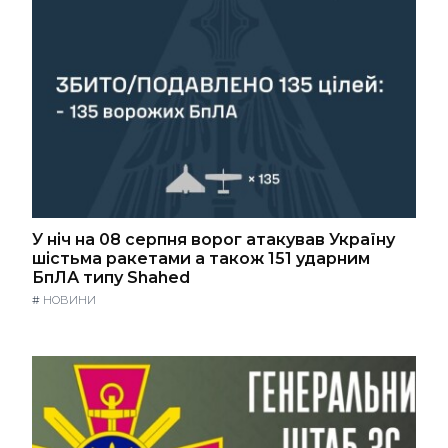
У ніч на 08 серпня ворог атакував Україну
шістьма ракетами а також 151 ударним
БпЛА типу Shahed
#
НОВИНИ