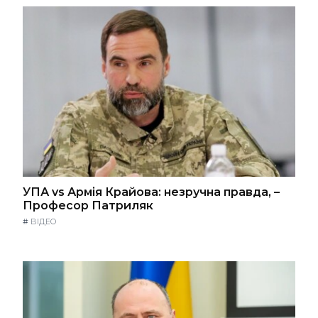
УПА vs Армія Крайова: незручна правда, –
Професор Патриляк
#
ВІДЕО