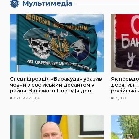
Мультимедіа
Спецпідрозділ «Баракуда» уразив
Як псевдо
човни з російським десантом у
десятилі
районі Залізного Порту (відео)
російські
#
МУЛЬТИМЕДІА
#
ВІДЕО