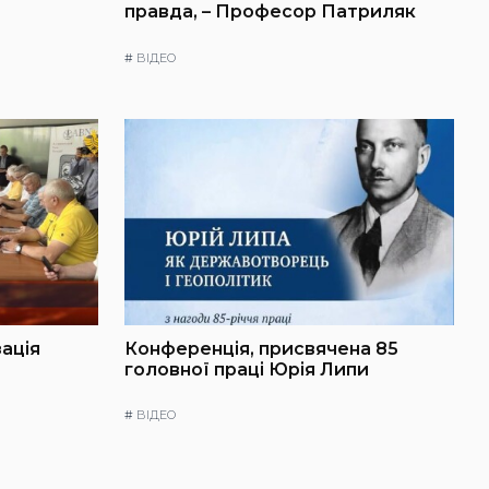
правда, – Професор Патриляк
#
ВІДЕО
зація
Конференція, присвячена 85
головної праці Юрія Липи
#
ВІДЕО