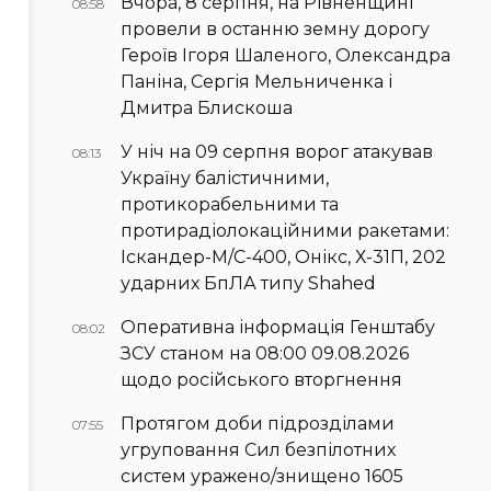
Вчора, 8 серпня, на Рівненщині
08:58
провели в останню земну дорогу
Героїв Ігоря Шаленого, Олександра
Паніна, Сергія Мельниченка і
Дмитра Блискоша
У ніч на 09 серпня ворог атакував
08:13
Україну балістичними,
протикорабельними та
протирадіолокаційними ракетами:
Іскандер-М/С-400, Онікс, Х-31П, 202
ударних БпЛА типу Shahed
Оперативна інформація Генштабу
08:02
ЗСУ станом на 08:00 09.08.2026
щодо російського вторгнення
Протягом доби підрозділами
07:55
угруповання Сил безпілотних
систем уражено/знищено 1605