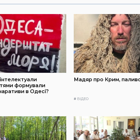
інтелектуали
Мадяр про Крим, паливо
ттями формували
 наративи в Одесі?
#
ВІДЕО