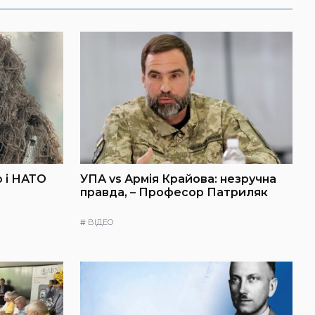
 і НАТО
УПА vs Армія Крайова: незручна
правда, – Професор Патриляк
#
ВІДЕО