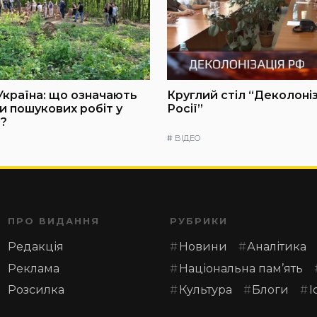
Україна: що означають
Круглий стіл “Деколоні
и пошукових робіт у
Росії”
?
#
ВІДЕО
ПРО ВИДАННЯ
РУБРИКИ
Редакція
Новини
Аналітика
Реклама
Національна пам’ять
Розсилка
Культура
Блоги
І