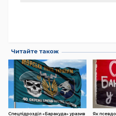
Читайте також
Спецпідрозділ «Баракуда» уразив
Як псевдо