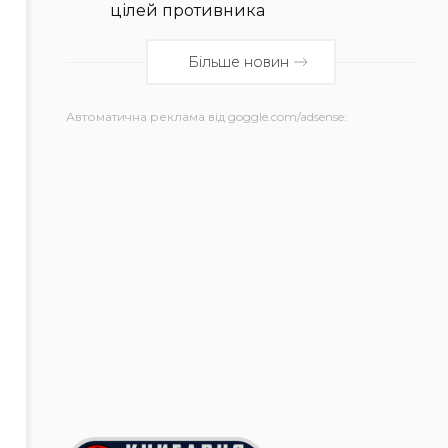
цілей противника
Більше новин
Автоматична реклама від goggle.com/adsense: