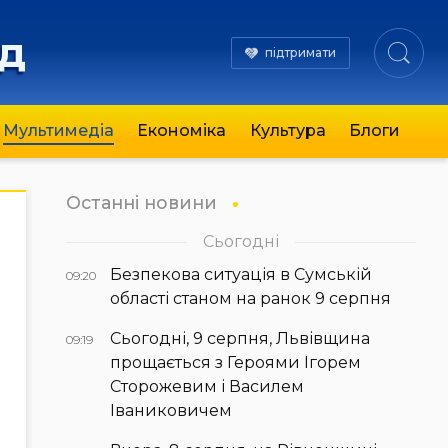
яд
підтримати
Мультимедіа
Економіка
Культура
Блоги
Останні новини
Сьогодні
Безпекова ситуація в Сумській
09:20
області станом на ранок 9 серпня
Сьогодні, 9 серпня, Львівщина
09:19
прощається з Героями Ігорем
Сторожевим і Василем
Іваниковичем