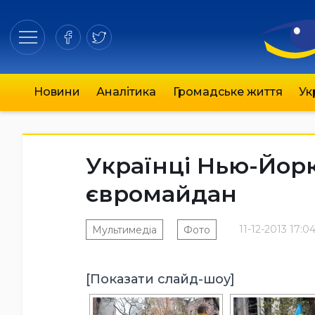
Новини
Аналітика
Громадське життя
Ук
Українці Нью-Йор
євромайдан
11-12-2013 17:0
Мультимедіа
Фото
[Показати слайд-шоу]