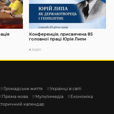
зація
Конференція, присвячена 85
головної праці Юрія Липи
#
ВІДЕО
Громадське життя
Українці в світі
Пряма мова
Мультимедіа
Економіка
сторичний календар