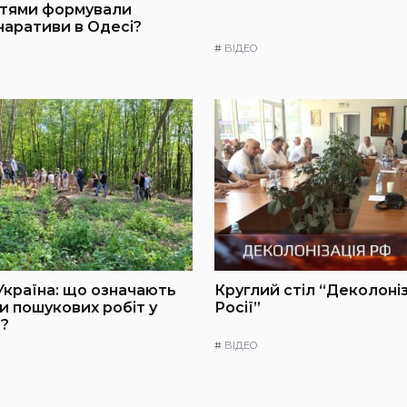
ттями формували
 наративи в Одесі?
#
ВІДЕО
Україна: що означають
Круглий стіл “Деколоні
и пошукових робіт у
Росії”
?
#
ВІДЕО