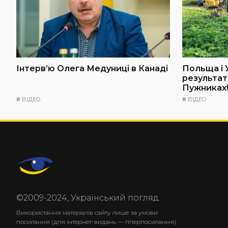
Інтерв’ю Олега Медуниці в Канаді
Польща і 
результат
Пужниках!
#
ВІДЕО
#
ВІДЕО
©2009-2024, Український погляд.
Використання матеріалів сайту лише за умови
посилання (для інтернет-видань — гіперпосилання)