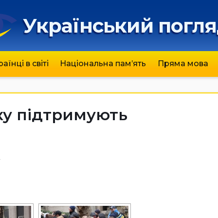
Український погл
раїнці в світі
Національна пам’ять
Пряма мова
ку підтримують
4