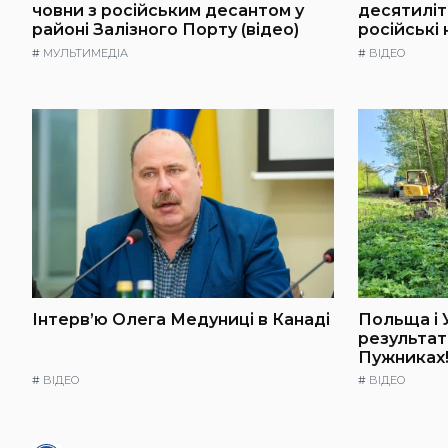
човни з російським десантом у
десятилі
районі Залізного Порту (відео)
російські
#
МУЛЬТИМЕДІА
#
ВІДЕО
Інтерв’ю Олега Медуниці в Канаді
Польща і 
результат
Пужниках!
#
ВІДЕО
#
ВІДЕО