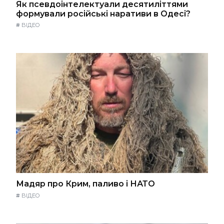
Як псевдоінтелектуали десятиліттями
формували російські наративи в Одесі?
#
ВІДЕО
Мадяр про Крим, паливо і НАТО
#
ВІДЕО