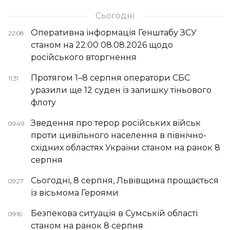
Сьогодні
Оперативна інформація Генштабу ЗСУ
22:08
станом на 22:00 08.08.2026 щодо
російського вторгнення
Протягом 1–8 серпня оператори СБС
11:31
уразили ще 12 суден із залишку тіньового
флоту
Зведення про терор російських військ
09:49
проти цивільного населення в північно-
східних областях України станом на ранок 8
серпня
Сьогодні, 8 серпня, Львівщина прощається
09:27
із вісьмома Героями
Безпекова ситуація в Сумській області
09:16
станом на ранок 8 серпня