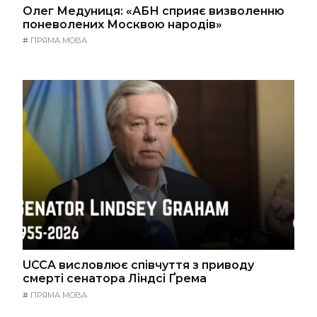
Олег Медуниця: «АБН сприяє визволенню
поневолених Москвою народів»
#
ПРЯМА МОВА
UCCA висловлює співчуття з приводу
смерті сенатора Ліндсі Ґрема
#
ПРЯМА МОВА