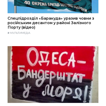
Спецпідрозділ «Баракуда» уразив човни з
російським десантом у районі Залізного
Порту (відео)
#
МУЛЬТИМЕДІА