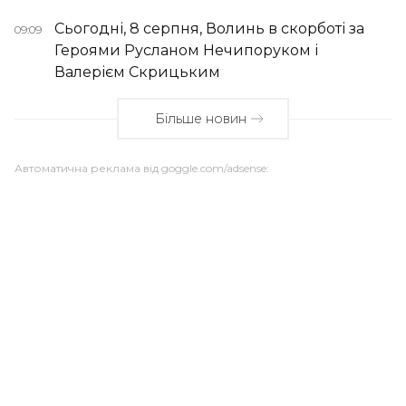
Сьогодні, 8 серпня, Волинь в скорботі за
09:09
Героями Русланом Нечипоруком і
Валерієм Скрицьким
Більше новин
Автоматична реклама від goggle.com/adsense: