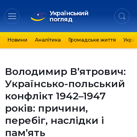
Український
погляд
Новини
Аналітика
Громадське життя
Украї
Володимир В’ятрович:
Українсько-польський
конфлікт 1942–1947
років: причини,
перебіг, наслідки і
пам’ять