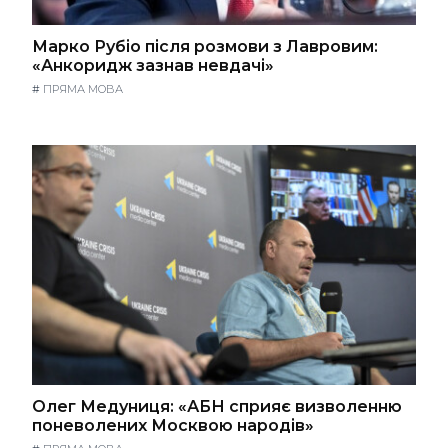
Марко Рубіо після розмови з Лавровим:
«Анкоридж зазнав невдачі»
#
ПРЯМА МОВА
Олег Медуниця: «АБН сприяє визволенню
поневолених Москвою народів»