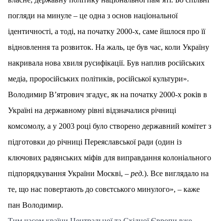
погляди на минуле – це одна з основ національної
ідентичності, а тоді, на початку 2000-х, саме йшлося про її
відновлення та розвиток. На жаль, це був час, коли Україну
накривала нова хвиля русифікації. Був наплив російських
медіа, проросійських політиків, російської культури».
Володимир В’ятрович згадує, як на початку 2000-х років в
Україні на державному рівні відзначалися річниці
комсомолу, а у 2003 році було створено державний комітет з
підготовки до річниці Переяславської ради (один із
ключових радянських міфів для виправдання колоніального
підпорядкування України Москві, –
ред.
). Все виглядало на
те, що нас повертають до совєтського минулого», – каже
пан Володимир.
Тим часом країни Центральної та Східної Європи вже