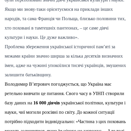
Якщо ми знову-таки орієнтуємося на приклади інших
народів, та сама Франція чи Польща, близько половини тих,
хто поховані в тамтешніх пантеонах, – це саме діячі
культури і науки. Це дуже важливо».
Проблема збереження української історичної пам’яті за
межами країни значно ширша за кілька десятків визначних
імен, адже на чужині упокоїлися тисячі українців, змушених
залишити батьківщину.
Володимир В’ятрович погоджується, що Україна має
ретельно вивчати це питання. Свого часу в УІНП створили
базу даних на
16 000 діячів
української політики, культури і
науки, чиї могили розсіяні по світу. До кожної ситуації
потрібно підходити індивідуально: «Частина з цих поховань
можуть залишитися, якщо їм нічого не загрожує… Але тоді