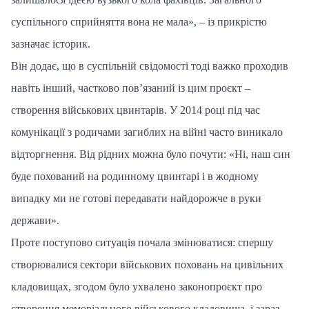
суспільного сприйняття вона не мала», – із прикрістю
зазначає історик.
Він додає, що в суспільній свідомості тоді важко проходив
навіть інший, частково пов’язаний із цим проєкт –
створення військових цвинтарів. У 2014 році під час
комунікації з родичами загиблих на війні часто виникало
відторгнення. Від рідних можна було почути: «Ні, наш син
буде похований на родинному цвинтарі і в жодному
випадку ми не готові передавати найдорожче в руки
держави».
Проте поступово ситуація почала змінюватися: спершу
створювалися сектори військових поховань на цивільних
кладовищах, згодом було ухвалено законопроєкт про
створення меморіального військового кладовища, і зараз