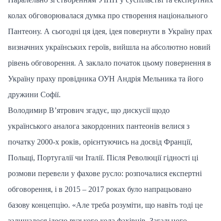
колах обговорювалася думка про створення національного
Пантеону. А сьогодні ця ідея, ідея повернути в Україну прах
визначних українських героїв, вийшла на абсолютно новий
рівень обговорення. А заклало початок цьому повернення в
Україну праху провідника ОУН Андрія Мельника та його
дружини Софії.
Володимир В’ятрович згадує, що дискусії щодо
українського аналога закордонних пантеонів велися з
початку 2000-х років, орієнтуючись на досвід Франції,
Польщі, Португалії чи Італії. Після Революції гідності ці
розмови перевели у фахове русло: розпочалися експертні
обговорення, і в 2015 – 2017 роках було напрацьовано
базову концепцію. «Але треба розуміти, що навіть тоді це
залишалося ідеєю вузького кола фахівців. Загального