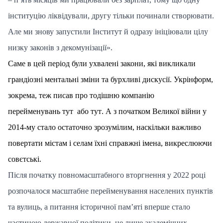
інституцію ліквідували, другу тільки починали створювати.
Але ми знову запустили Інститут й одразу ініціювали цілу
низку законів з декомунізації».
Саме в цей період були ухвалені закони, які викликали
грандіозні ментальні зміни та бурхливі дискусії. Укрінформ,
зокрема, теж писав про тодішню компанію
перейменувань
тут
або
тут
. А з початком Великої війни у
2014-му стало остаточно зрозумілим, наскільки важливо
повертати містам і селам їхні справжні імена, викреслюючи
совєтські.
Після початку повномасштабного вторгнення у 2022 році
розпочалося масштабне перейменування населених пунктів
та вулиць, а питання історичної пам’яті вперше стало
частиною державної політики, не лише академічних