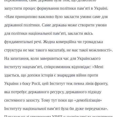
запустити процес формування політики пам’яті в Україні.
«Нам принципово важливо було закласти умови саме для
державної політики. Саме держава може створити умови
для політики національної пам’яті, закласти якісь
фундаментальні речі. Жодна комерційна чи громадська
структура не має такого масштабу, не має такої можливості».
На запитання, коли завершиться час для Українського
інституту нацпам’яті, співрозмовник відповідає: «Мені
здається, що допоки історія є знаряддям війни проти
України з боку Росії, цей Інститут теж певна лінія фронту,
яка потребує державного ресурсу, державного підходу
системного захисту. Тому тут поки що «демобілізація»
Інституту національної пам’яті була би дуже передчасна».
Паралельно зі створенням УІНП у суспільстві та експертних