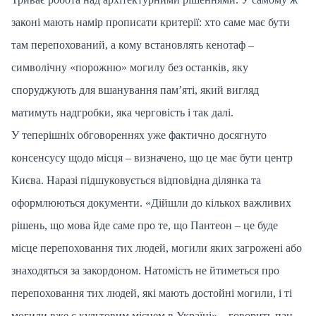
законі мають намір прописати критерії: хто саме має бути
там перепохований, а кому встановлять кенотаф –
символічну «порожню» могилу без останків, яку
споруджують для вшанування пам’яті, який вигляд
матимуть надгробки, яка черговість і так далі.
У теперішніх обговореннях уже фактично досягнуто
консенсусу щодо місця – визначено, що це має бути центр
Києва. Наразі підшуковується відповідна ділянка та
оформлюються документи. «Дійшли до кількох важливих
рішень, що мова йде саме про те, що Пантеон – це буде
місце перепоховання тих людей, могили яких загрожені або
знаходяться за закордоном. Натомість не йтиметься про
перепоховання тих людей, які мають достойні могили, і ті
могили вже є культовим місцем в Україні» – говорить пан