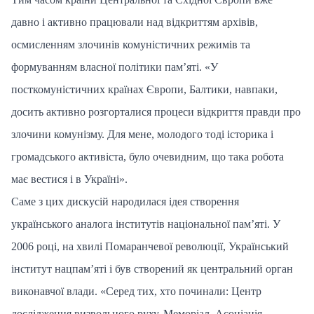
давно і активно працювали над відкриттям архівів,
осмисленням злочинів комуністичних режимів та
формуванням власної політики пам’яті. «У
посткомуністичних країнах Європи, Балтики, навпаки,
досить активно розгорталися процеси відкриття правди про
злочини комунізму. Для мене, молодого тоді історика і
громадського активіста, було очевидним, що така робота
має вестися і в Україні».
Саме з цих дискусій народилася ідея створення
українського аналога інститутів національної пам’яті. У
2006 році, на хвилі Помаранчевої революції, Український
інститут нацпам’яті і був створений як центральний орган
виконавчої влади. «Серед тих, хто починали: Центр
дослідження визвольного руху, Меморіал, Асоціація