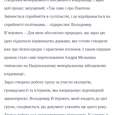
цей процес запущений: «Так само і про Пантеон.
Змінюється сприйняття в суспільстві, і це відображається на
сприйнятті політиками, – підкреслює Володимир
В’ятрович. – Для мене абсолютно природно, що зараз цю
ідею підхопило керівництво держави, яке готове говорити
вже про безпосереднє і практичне втілення. І таким першим
кроком стало саме перепоховання Андрія Мельника
тимчасово на Національному меморіальному військовому
кладовищі».
Зараз створено робочу групу за участю експертів,
громадськості та істориків, яка напрацьовує відповідний
законопроєкт. Володимир В’ятрович, який входить до цієї
групи, сподівається, що документ ухвалять ще цього року.
Триває робота над архітектурними рішеннями. У самому ж