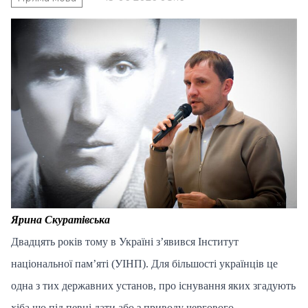
Ярина Скуратівська
Двадцять років тому в Україні з’явився Інститут
національної пам’яті (УІНП). Для більшості українців це
одна з тих державних установ, про існування яких згадують
хіба що під певні дати або з приводу чергового