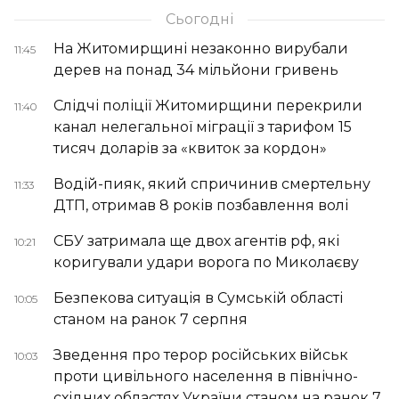
Сьогодні
На Житомирщині незаконно вирубали
11:45
дерев на понад 34 мільйони гривень
Слідчі поліції Житомирщини перекрили
11:40
канал нелегальної міграції з тарифом 15
тисяч доларів за «квиток за кордон»
Водій-пияк, який спричинив смертельну
11:33
ДТП, отримав 8 років позбавлення волі
СБУ затримала ще двох агентів рф, які
10:21
коригували удари ворога по Миколаєву
Безпекова ситуація в Сумській області
10:05
станом на ранок 7 серпня
Зведення про терор російських військ
10:03
проти цивільного населення в північно-
східних областях України станом на ранок 7