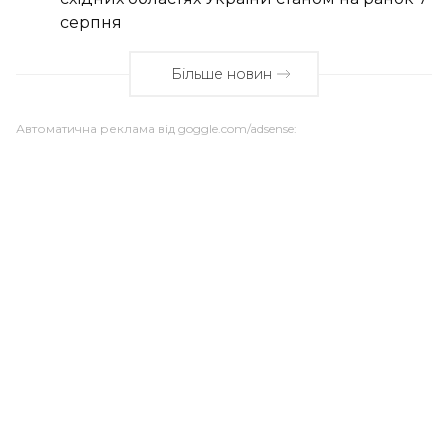
серпня
Більше новин
Автоматична реклама від goggle.com/adsense: