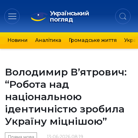
Український
погляд
Новини
Аналітика
Громадське життя
Украї
Володимир В’ятрович:
“Робота над
національною
ідентичністю зробила
Україну міцнішою”
13-06-2026 08:19
Пряма мова