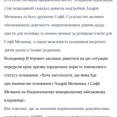
став нещодавній скандал довкола надгробків Андрія
Мельника та його дружини Софії. Суспільство активно
обговорювало доречність запропонованих рішень щодо
хреста для чоловіка та значно меншої за розміром плити для
Софії Мельник, а також можливість поховання видатних
діячів разом із їхніми родинами.
Володимир В’ятрович закликає дивитися на цю ситуацію
передусім крізь призму юридичних норм та тимчасового
статусу поховання: «Хочу наголосити, що мова йде
про
тимчасове
поховання і Андрія Мельника, і Софії
Мельник на Національному меморіальному військовому
кладовищі».
Він пояснює, що за чинними нормативними документами,
розробленими НМВК, основним надгробним пам’ятником