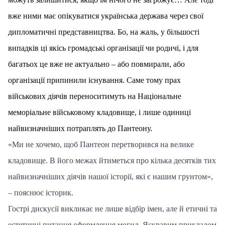
вже ними має опікуватися українська держава через свої
дипломатичні представництва. Бо, на жаль, у більшості
випадків ці якісь громадські організації чи родичі, і для
багатьох це вже не актуально – або повмирали, або
організації припинили існування. Саме тому прах
військових діячів переноситимуть на Національне
меморіальне військовому кладовище, і лише одиниці
найвизначніших потраплять до Пантеону.
«Ми не хочемо, щоб Пантеон перетворився на велике
кладовище. В його межах йтиметься про кілька десятків тих
найвизначніших діячів нашої історії, які є нашим грунтом»,
– пояснює історик.
Гострі дискусії викликає не лише відбір імен, але й етичні та
естетичні питання оформлення могил. Яскравим прикладом