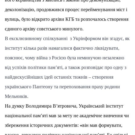
деколонізацію, продовжився процес перейменування міст і
вулиць, було відкрито архіви КГБ та розпочалось створення
єдиного архіву совєтського минулого.
В ексклюзивному спілкуванні з Укрінформом він згадує, як
інститут кілька разів намагалися фактично ліквідувати,
пояснює, чому війна з Росією була неминучою незалежно
від успіхів політики пам’яті, а також розповідає про одну з
найдискусійніших ідей останніх тижнів – створення
українського Пантеону та перепоховання праху родини
Мельників.
На думку Володимира В’ятровича, Український інститут
національної пам’яті мав за мету не академічне вивчення чи
збереження історичних документів:
«
він мав формувати,
власне, державну політику національної пам’яті. Бо спільні