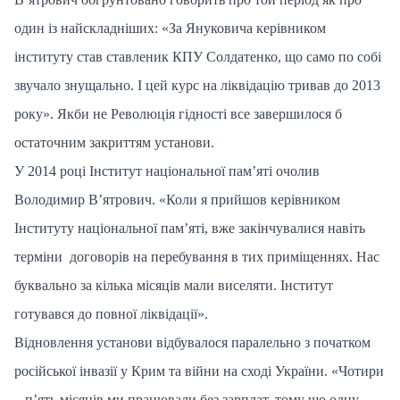
один із найскладніших: «За Януковича керівником
інституту став ставленик КПУ Солдатенко, що само по собі
звучало знущально. І цей курс на ліквідацію тривав до 2013
року». Якби не Революція гідності все завершилося б
остаточним закриттям установи.
У 2014 році Інститут національної пам’яті очолив
Володимир В’ятрович. «Коли я прийшов керівником
Інституту національної пам’яті, вже закінчувалися навіть
терміни договорів на перебування в тих приміщеннях. Нас
буквально за кілька місяців мали виселяти. Інститут
готувався до повної ліквідації».
Відновлення установи відбувалося паралельно з початком
російської інвазії у Крим та війни на сході України. «Чотири
– п’ять місяців ми працювали без зарплат, тому що одну