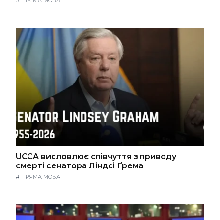
#
ПРЯМА МОВА
UCCA висловлює співчуття з приводу
смерті сенатора Ліндсі Ґрема
#
ПРЯМА МОВА