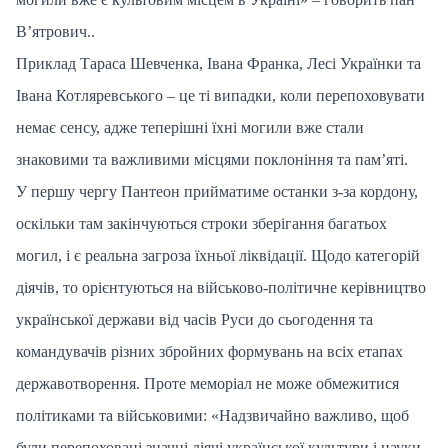
В’ятрович..
Приклад Тараса Шевченка, Івана Франка, Лесі Українки та
Івана Котляревського – це ті випадки, коли перепоховувати
немає сенсу, адже теперішні їхні могили вже стали
знаковими та важливими місцями поклоніння та пам’яті.
У першу чергу Пантеон прийматиме останки з-за кордону,
оскільки там закінчуються строки зберігання багатьох
могил, і є реальна загроза їхньої ліквідації. Щодо категорій
діячів, то орієнтуються на військово-політичне керівництво
української держави від часів Руси до сьогодення та
командувачів різних збройних формувань на всіх етапах
державотворення. Проте меморіал не може обмежитися
політиками та військовими: «Надзвичайно важливо, щоб
були перепоховані значні діячі української культури і науки.