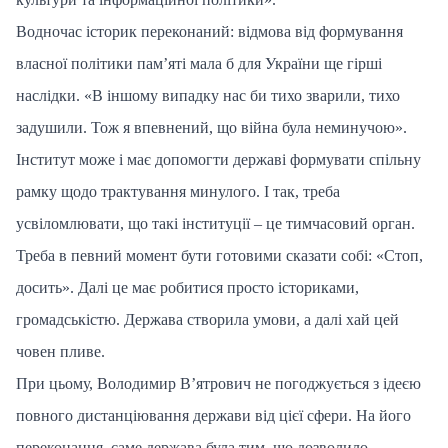
Водночас історик переконаний: відмова від формування
власної політики пам’яті мала б для України ще гірші
наслідки. «В іншому випадку нас би тихо зварили, тихо
задушили. Тож я впевнений, що війна була неминучою».
Інститут може і має допомогти державі формувати спільну
рамку щодо трактування минулого. І так, треба
усвіломлювати, що такі інституції – це тимчасовий орган.
Треба в певний момент бути готовими сказати собі: «Стоп,
досить». Далі це має робитися просто істориками,
громадськістю. Держава створила умови, а далі хай цей
човен пливе.
При цьому, Володимир В’ятрович не погоджується з ідеєю
повного дистанціювання держави від цієї сфери. На його
переконання, саме держава була тим, що дозволило