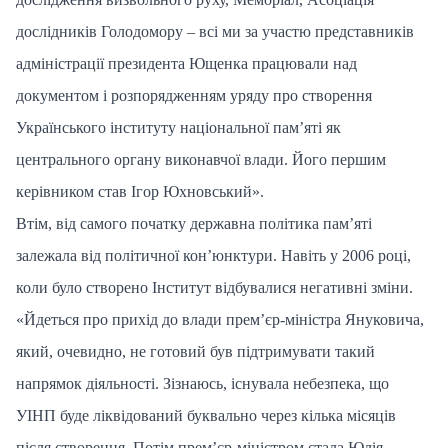
дослідників Голодомору – всі ми за участю представників
адміністрації президента Ющенка працювали над
документом і розпорядженням уряду про створення
Українського інституту національної пам’яті як
центрального органу виконавчої влади. Його першим
керівником став Ігор Юхновський».
Втім, від самого початку державна політика пам’яті
залежала від політичної кон’юнктури. Навіть у 2006 році,
коли було створено Інститут відбувалися негативні зміни.
«Йдеться про прихід до влади прем’єр-міністра Януковича,
який, очевидно, не готовий був підтримувати такий
напрямок діяльності. Зізнаюсь, існувала небезпека, що
УІНП буде ліквідований буквально через кілька місяців
після створення. Потім прем’єр-міністром стала Юлія