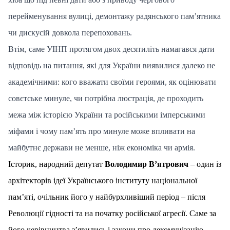
перейменування вулиці, демонтажу радянського пам’ятника
чи дискусій довкола перепоховань.
Втім, саме УІНП протягом двох десятиліть намагався дати
відповідь на питання, які для України виявилися далеко не
академічними: кого вважати своїми героями, як оцінювати
совєтське минуле, чи потрібна люстрація, де проходить
межа між історією України та російськими імперськими
міфами і чому пам’ять про минуле може впливати на
майбутнє держави не менше, ніж економіка чи армія.
Історик, народний депутат
Володимир В’ятрович
– один із
архітекторів ідеї Українського інституту національної
пам’яті, очільник його у найбурхливіший період – після
Революції гідності та на початку російської агресії. Саме за
його керівництва з’явились і закони про декомунізацію,