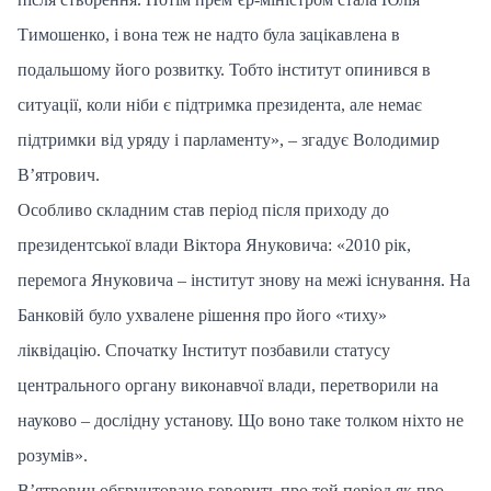
Тимошенко, і вона теж не надто була зацікавлена в
подальшому його розвитку. Тобто інститут опинився в
ситуації, коли ніби є підтримка президента, але немає
підтримки від уряду і парламенту», – згадує Володимир
В’ятрович.
Особливо складним став період після приходу до
президентської влади Віктора Януковича: «2010 рік,
перемога Януковича – інститут знову на межі існування. На
Банковій було ухвалене рішення про його «тиху»
ліквідацію. Спочатку Інститут позбавили статусу
центрального органу виконавчої влади, перетворили на
науково – дослідну установу. Що воно таке толком ніхто не
розумів».
В’ятрович обгрунтовано говорить про той період як про