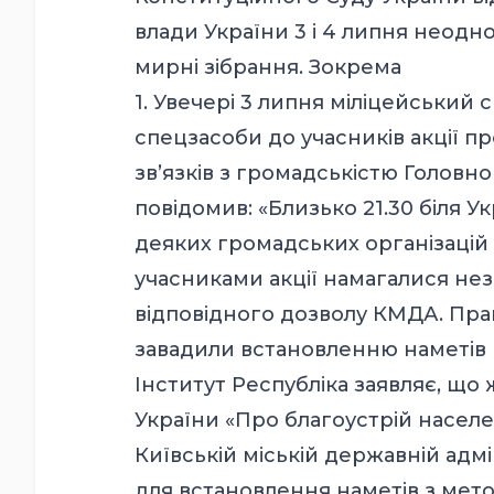
влади України 3 і 4 липня неод
мирні зібрання. Зокрема
1. Увечері 3 липня міліцейський 
спецзасоби до учасників акції п
зв’язків з громадськістю Головн
повідомив: «Близько 21.30 біля 
деяких громадських організацій
учасниками акції намагалися не
відповідного дозволу КМДА. Пра
завадили встановленню наметів 
Інститут Республіка заявляє, що 
України «Про благоустрій населе
Київській міській державній адміні
для встановлення наметів з мет