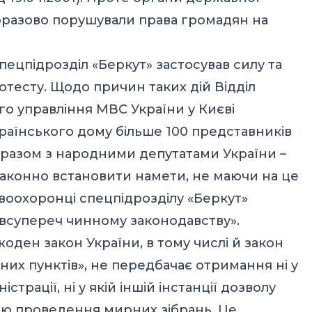
норазово порушували права громадян на
спецпідрозділ «Беркут» застосував силу та
ротесту. Щодо причин таких дій Відділ
ого управління МВС України у Києві
Українського дому більше 100 представників
 разом з народними депутатами України –
законно встановити намети, не маючи на це
воохоронці спецпідрозділу «Беркут»
всупереч чинному законодавству».
жоден закон України, в тому числі й закон
них пунктів», не передбачає отримання ні у
страції, ні у якій іншій інстанції дозволу
ою проведення мирних зібрань. Це