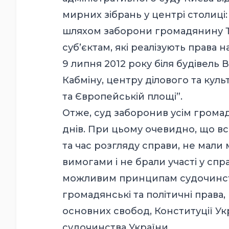
мирних зібрань у центрі столиці
шляхом заборони громадянину 
суб’єктам, які реалізують права 
9 липня 2012 року біля будівель 
Кабміну, центру ділового та кул
та Європейській площі”.
Отже, суд заборонив усім грома
днів. При цьому очевидно, що вс
та час розгляду справи, не мал
вимогами і не брали участі у спра
можливим принципам судочинств
громадянські та політичні права,
основних свобод, Конституції Ук
судочинства України.