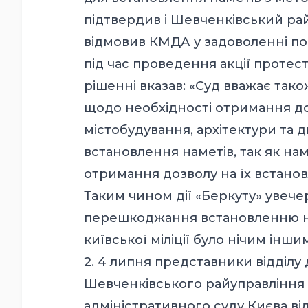
підтвердив і Шевченківський рай
відмовив КМДА у задоволенні по
під час проведення акції протест
рішенні вказав: «Суд вважає та
щодо необхідності отримання до
містобудування, архітектури та
встановлення наметів, так як на
отримання дозволу на їх встано
Таким чином дії «Беркуту» увече
перешкоджання встановленню на
київської міліції було нічим ін
2. 4 липня представники відділу
Шевченківського райуправління
адміністративного суду Києва в