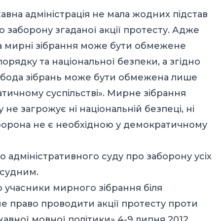
жавна адміністрація не мала жодних підстав
о заборону згаданої акції протесту. Адже
 на мирні зібрання може бути обмежене
орядку та національної безпеки, а згідно
свобода зібрань може бути обмежена лише
тичному суспільстві». Мирне зібрання
не загрожує ні національній безпеці, ні
борона не є необхідною у демократичному
 адміністративного суду про заборону усіх
осудним.
що учасники мирного зібрання біля
е право проводити акції протесту проти
авної мовної політики» 4-9 липня 2012