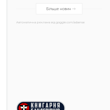
Більше новин
Автоматична реклама від goggle.com/adsense: