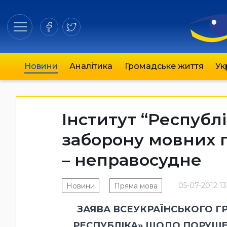
Новини
Аналітика
Громадське життя
Ук
Інститут “Республ
заборону мовних п
– неправосудне
05-07-2012 13
Новини
Пряма мова
ЗАЯВА ВСЕУКРАЇНСЬКОГО Г
РЕСПУБЛІКА» ЩОДО ПОРУШЕ