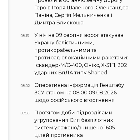
провели в останню земну дорогу
Героїв Ігоря Шаленого, Олександра
Паніна, Сергія Мельниченка і
Дмитра Блискоша
У ніч на 09 серпня ворог атакував
08:13
Україну балістичними,
протикорабельними та
протирадіолокаційними ракетами:
Іскандер-М/С-400, Онікс, Х-31П, 202
ударних БпЛА типу Shahed
Оперативна інформація Генштабу
08:02
ЗСУ станом на 08:00 09.08.2026
щодо російського вторгнення
Протягом доби підрозділами
07:55
угруповання Сил безпілотних
систем уражено/знищено 1605
цілей противника