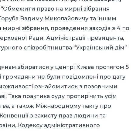
: “Обмежити право на мирні зібрання
Торуба Вадиму Миколайовичу та іншим
на мирні зібрання, проведення заходів з 4 по
Верховної Ради, Адміністрації президента,
ьтурного співробітництва “Український дім”
дянам збиратися у центрі Києва протягом 5
і громадяни не були повідомлені про дату
и можливості ознайомитись з позовними
ві. Така практика суду протирічить усім
а, а також Міжнародному пакту про
 Конвенції з захисту прав людини та
раїни, Кодексу адміністративного