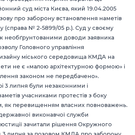
онний суд міста Києва, який 19.04.2005
зову про заборону встановлення наметів
у (справа № 2-5899/05 р.). Суд у своєму
кож необґрунтованими доводи заявника
зволу Головного управління
 дизайну міського середовища КМДА на
мети не є «малою архітектурною формою» і
влення законом не передбачено».
рі 3 липня були незаконними і
метів учасниками протестів з боку
шим, як перевищенням власних повноважень.
 державної виконавчої служби
 юстиції зачитали рішення Окружного
ід 3 липня за позовом КМДА про заборону