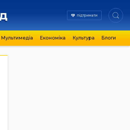
яд
підтримати
Мультимедіа
Економіка
Культура
Блоги