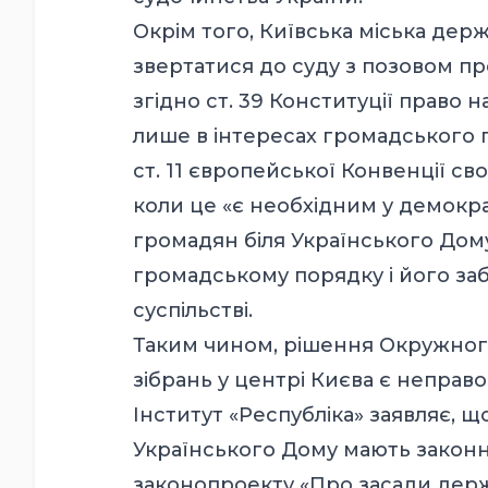
Окрім того, Київська міська дер
звертатися до суду з позовом пр
згідно ст. 39 Конституції право
лише в інтересах громадського п
ст. 11 європейської Конвенції 
коли це «є необхідним у демокра
громадян біля Українського Дому 
громадському порядку і його за
суспільстві.
Таким чином, рішення Окружного
зібрань у центрі Києва є неправ
Інститут «Республіка» заявляє, 
Українського Дому мають законн
законопроекту «Про засади держ