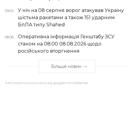
У ніч на 08 серпня ворог атакував Україну
09:02
шістьма ракетами а також 151 ударним
БпЛА типу Shahed
Оперативна інформація Генштабу ЗСУ
08:06
станом на 08:00 08.08.2026 щодо
російського вторгнення
Більше новин
Автоматична реклама від goggle.com/adsense: