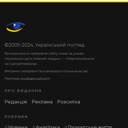
©2009-2024, Український погляд.
Використання матеріалів сайту лише за умови
посилання (для інтернет-видань — гіперпосилання)
на «ukrpohliad.org».
Рекламні матеріали позначаються позначкою ad.
Політика конфіденційності
ПРО ВИДАННЯ
Редакція
Реклама
Розсилка
РУБРИКИ
Новини
Аналітика
Громадське життя