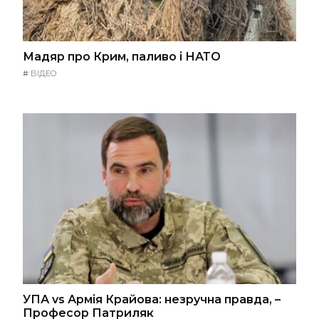
Мадяр про Крим, паливо і НАТО
#
ВІДЕО
УПА vs Армія Крайова: незручна правда, –
Професор Патриляк