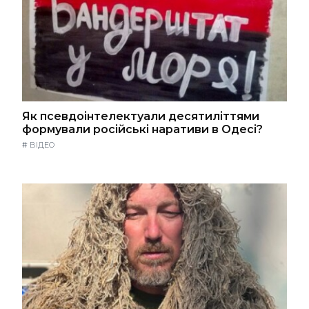
Як псевдоінтелектуали десятиліттями
формували російські наративи в Одесі?
#
ВІДЕО