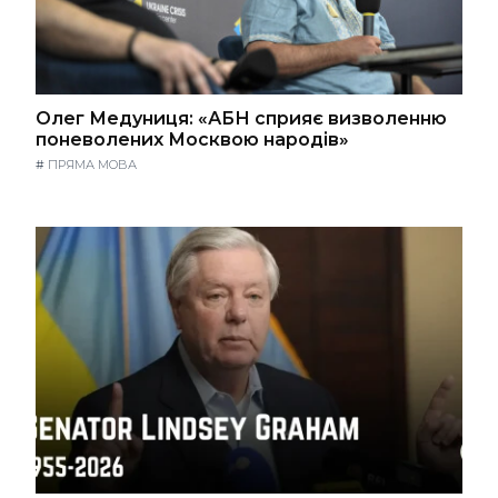
Олег Медуниця: «АБН сприяє визволенню
поневолених Москвою народів»
#
ПРЯМА МОВА