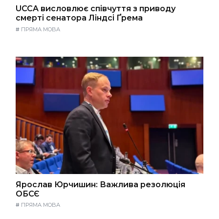
UCCA висловлює співчуття з приводу
смерті сенатора Ліндсі Ґрема
#
ПРЯМА МОВА
Ярослав Юрчишин: Важлива резолюція
ОБСЄ
#
ПРЯМА МОВА