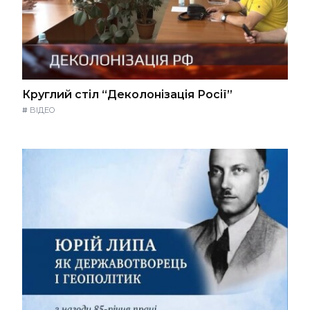
Круглий стіл “Деколонізація Росії”
#
ВІДЕО