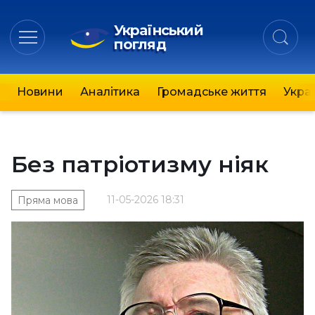
Український
погляд
Новини
Аналітика
Громадське життя
Украї
Без патріотизму ніяк
11-05-2026 18:31
Пряма мова