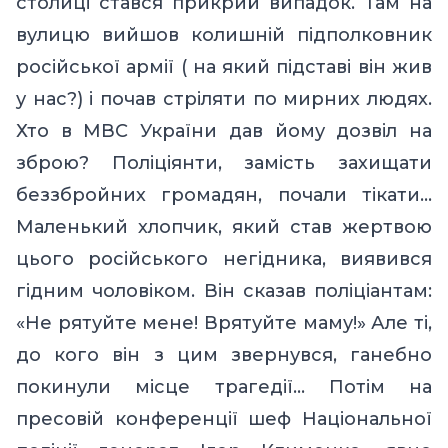
столиці стався прикрий випадок. Там на
вулицю вийшов колишній підполковник
російської армії ( на який підставі він жив
у нас?)
і почав стріляти по мирних людях.
Хто в МВС України дав йому дозвіл на
зброю? Поліціянти, замість захищати
беззбройних громадян, почали тікати…
Маленький хлопчик, який став жертвою
цього російського негідника, виявився
гідним чоловіком. Він сказав поліціантам:
«Не рятуйте мене! Врятуйте маму!
»
Але ті,
до кого він з цим звернувся, ганебно
покинули місце трагедії… Потім на
пресовій конференції шеф Національної