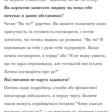
Як коректно запитати людину як вона себе
почуває в даних обставинах?
Чесне “Як ти?” доречне. Ви можете позначити свою
присутність та готовність поговорити, і потім
зупитати, чи готова людина до розмови: “Як ти? Я
переживаю за тебе і дуже тебе підтримую. Якщо
хочеш поговорити, я поряд” або “Я не можу уявити,
що ти зараз переживаєш, але готова/ий вислухати.
Хочеш поговорити про це?”
Які питання не варто задавати?
Питань щодо подробиць служби або фінансової
винагороди військового, в першу чергу. Болюче
також можуть сприйматися питання “Чому взагалі
він/вона пішов/ла?” – це знецінює як рішення самого