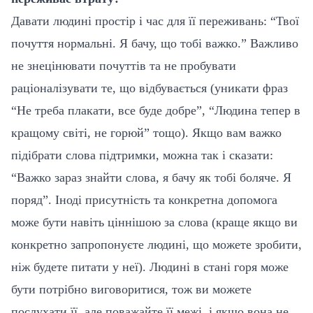
Давати людині простір і час для її переживань: “Твої
почуття нормальні. Я бачу, що тобі важко.” Важливо
не знецінювати почуттів та не пробувати
раціоналізувати те, що відбувається (уникати фраз
“Не треба плакати, все буде добре”, “Людина тепер в
кращому світі, не горюй” тощо). Якщо вам важко
підібрати слова підтримки, можна так і сказати:
“Важко зараз знайти слова, я бачу як тобі боляче. Я
поряд”. Іноді присутність та конкретна допомога
може бути навіть ціннішою за слова (краще якщо ви
конкретно запропонуєте людині, що можете зробити,
ніж будете питати у неї). Людині в стані горя може
бути потрібно виговоритися, тож ви можете
послухати її, але поважайте її межі, і якщо вона не