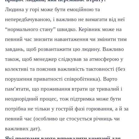
Людина у горі може бути емоційною та
непередбачуваною, і важливо не вимагати від неї
“нормального стану” швидко. Керівник може на
певний час знизити навантаження чи змінити тим
завдань, щоб розвантажити цю людину. Важливо
також, щоб менеджер слідкував за атмосферою у
колективі та пояснив важливість тактовності (без
порушення приватності співробітника). Варто
пам’ятати, що проживання втрати це тривалий і
неоднорідний процес, тож підтримка може бути
потрібна не тільки у гострій фазі горювання, а й за
певний час (особливо це стосується річниць чи
важливих дат).
Які програми варто впровадити компанії для