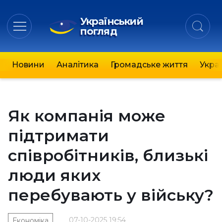
Український
погляд
Новини
Аналітика
Громадське життя
Украї
Як компанія може
підтримати
співробітників, близькі
люди яких
перебувають у війську?
07-10-2025 19:54
Економіка