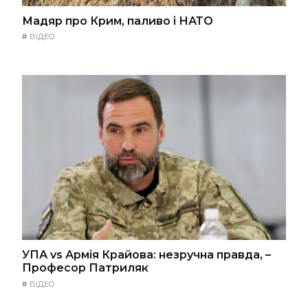
Мадяр про Крим, паливо і НАТО
#
ВІДЕО
УПА vs Армія Крайова: незручна правда, –
Професор Патриляк
#
ВІДЕО