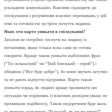
ускладнює комунікацію. Важливо підходити до
спілкування з розумінням власних переживань у цій
темі та готовністю зустріти почуття людини.
Яких тем варто уникати в спілкуванні?
Загалом не потрібно тиснути на людину із
питаннями, якщо тільки вона сама не готова
говорити. Краще також уникати шаблонних фраз
(“Ти сильна/ний” чи “Твій близький – герой”) і
обіцянок (“Все буде добре”), бо вони звучать штучно
та не дають відчуття підтримки. Варто також
уникати порад, як людині краще проживати цю
ситуацію чи порівнянь із власним досвідом (якщо не
проживали подібного). Також недоречним буде жаль
та зверхнє ставлення: “Бідна/ий, як же ти тепер?”