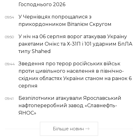
Господнього 2026
У Чернівцях попрощалися з
09:54
прикордонником Віталієм Скругом
У ніч на 06 серпня ворог атакував Україну
09:50
ракетами Онікс та Х-31П і 101 ударним БпЛА
типу Shahed
Зведення про терор російських військ
09:44
проти цивільного населення в північно-
східних областях України станом на ранок 6
серпня
Безпілотники атакували Ярославський
09:41
нафтопереробний завод «Славнефть-
ЯНОС»
Більше новин