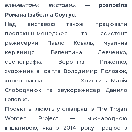
елементами вистави»,
—
розповіла
Романа Ізабелла Соутус.
Над виставою також працювали
продакшн-менеджер та асистент
режисерки Павло Коваль, музична
керівниця Валентина Левченко,
сценографка Вероніка Риженко,
художник зі світла Володимир Полозюк,
хореографка Христина-Марія
Слободянюк та звукорежисер Данило
Головко.
Проєкт втілюють у співпраці з The Trojan
Women Project — міжнародною
ініціативою, яка з 2014 року працює з