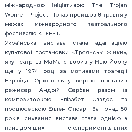
міжнародною ініціативою The Trojan
Women Project. Показ пройшов 8 травня у
межах міжнародного театрального
фестивалю KЇ FEST.
Українська вистава стала адаптацією
культової постановки «Троянські жінки»,
яку театр La MaMa створив у Нью-Йорку
ще у 1974 році за мотивами трагедії
Евріпіда. Оригінальну версію поставив
режисер Андрій Сербан разом із
композиторкою Елізабет Свадос та
продюсеркою Еллен Стюарт. За понад 50
років існування вистава стала однією з
найвідоміших експериментальних