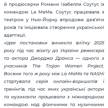
й продюсерки Романи Ізабелли Соутус із
командою La MaMa. Соутус працювала з
театром у Нью-Йорку впродовж дев’яти
років та ініціювала створення української
адаптації.
«Ідея постановки виникла влітку 2025
року під час візиту до України режисера
та актора Джорджа Дранса — одного з
учасників The Trojan Women Project.
Восени того ж року між La MaMa та NASHi
стартувала серія онлайн-воркшопів і
тренінгів, під час яких українські актори
та музиканти працювали з міжнародною
командою над фізичними та музичними