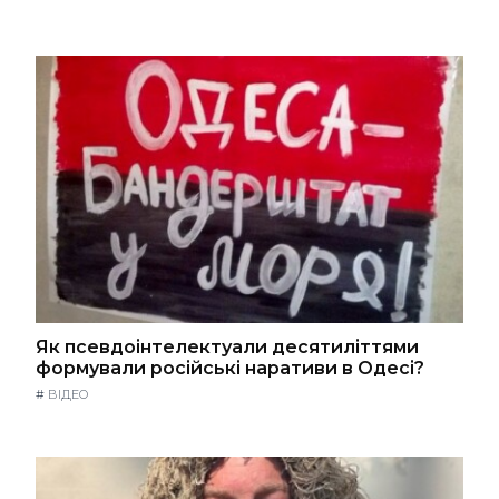
Як псевдоінтелектуали десятиліттями
формували російські наративи в Одесі?
#
ВІДЕО