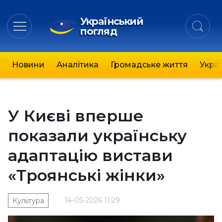
Український
погляд
Новини
Аналітика
Громадське життя
Украї
У Києві вперше
показали українську
адаптацію вистави
«Троянські жінки»
14-05-2026 11:29
Культура