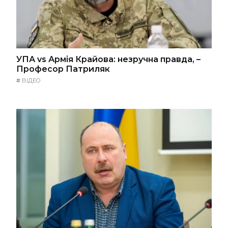
УПА vs Армія Крайова: незручна правда, –
Професор Патриляк
#
ВІДЕО