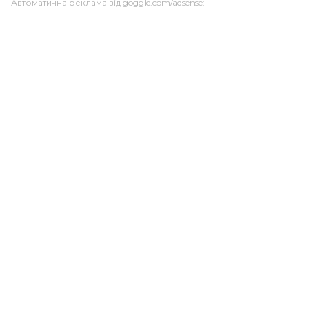
Автоматична реклама від goggle.com/adsense: