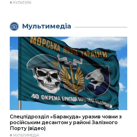
#
КУЛЬТУРА
Мультимедіа
Спецпідрозділ «Баракуда» уразив човни з
російським десантом у районі Залізного
Порту (відео)
#
МУЛЬТИМЕДІА