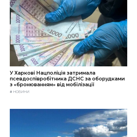
У Харкові Нацполіція затримала
псевдоспівробітника ДСНС за оборудками
з «бронюванням» від мобілізації
#
НОВИНИ