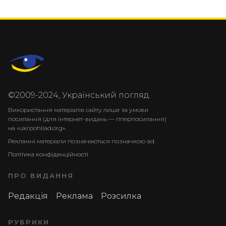
©2009-2024, Український погляд.
Використання матеріалів сайту лише за умови
посилання (для інтернет-видань — гіперпосилання)
на «ukrpohliad.org».
Рекламні матеріали позначаються позначкою ad.
Політика конфіденційності
ПРО ВИДАННЯ
Редакція
Реклама
Розсилка
РУБРИКИ