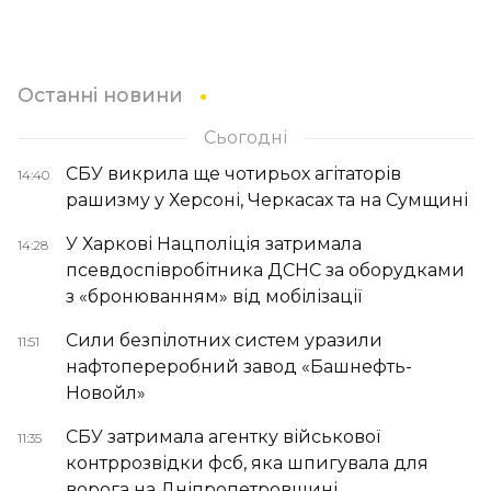
Останні новини
Сьогодні
СБУ викрила ще чотирьох агітаторів
14:40
рашизму у Херсоні, Черкасах та на Сумщині
У Харкові Нацполіція затримала
14:28
псевдоспівробітника ДСНС за оборудками
з «бронюванням» від мобілізації
Сили безпілотних систем уразили
11:51
нафтопереробний завод «Башнефть-
Новойл»
СБУ затримала агентку військової
11:35
контррозвідки фсб, яка шпигувала для
ворога на Дніпропетровщині