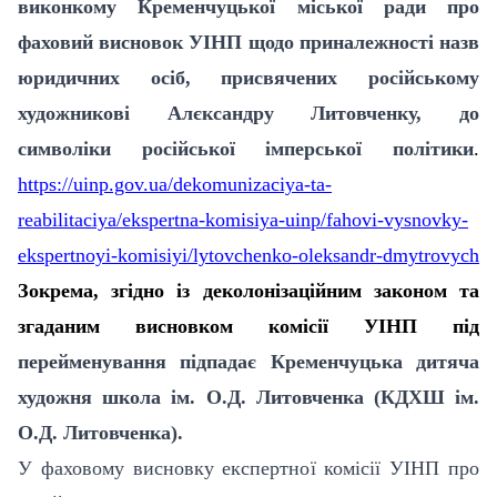
виконкому Кременчуцької міської ради про
фаховий
висновок УІНП щодо приналежності назв
юридичних осіб, присвячених російському
художникові Алєксандру Литовченку, до
символіки російської імперської політики
.
https://uinp.gov.ua/dekomunizaciya-ta-
reabilitaciya/ekspertna-komisiya-uinp/fahovi-vysnovky-
ekspertnoyi-komisiyi/lytovchenko-oleksandr-dmytrovych
Зокрема, згідно із деколонізаційним законом та
згаданим висновком комісії УІНП під
перейменування підпадає Кременчуцька дитяча
художня школа ім. О.Д. Литовченка (КДХШ ім.
О.Д. Литовченка).
У фаховому висновку експертної комісії УІНП про