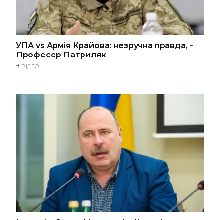
УПА vs Армія Крайова: незручна правда, –
Професор Патриляк
#
ВІДЕО