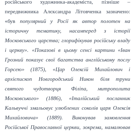
російського художника-академіста, пізніше –
передвижника Алєксандра Літовченка зазначено:
«був
популярний у Росії як автор полотен на
історичну тематику, насамперед з історії
Московського царства; глорифікував російську владу
і церкву». «Показові в цьому сенсі картини «Іван
Грозний показує свої багатства англійському послу
Горсею» (1875), «Цар Олексій Михайлович і
архієпископ Новгородський Никон біля труни
святого чудотворця Філіпа, митрополита
Московського» (1886), «Італійський посланник
Кальвуччі змальовує улюблених соколів царя Олексія
Михайловича» (1889). Виконував замовлення
Російської Православної церкви, зокрема, намалював