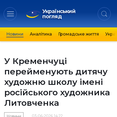
Український
погляд
Новини
Аналітика
Громадське життя
Украї
У Кременчуці
перейменують дитячу
художню школу імені
російського художника
Литовченка
03-06-2026 14:22
Новини