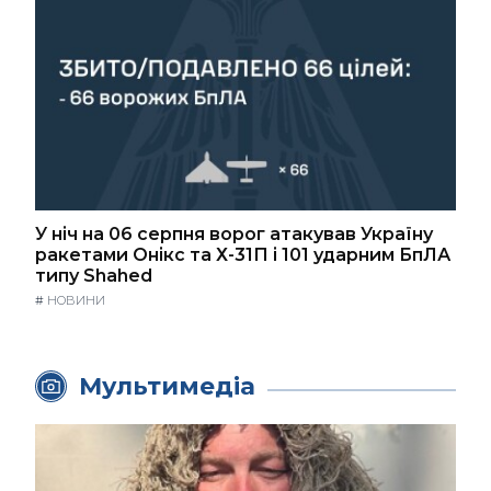
У ніч на 06 серпня ворог атакував Україну
ракетами Онікс та Х-31П і 101 ударним БпЛА
типу Shahed
#
НОВИНИ
Мультимедіа