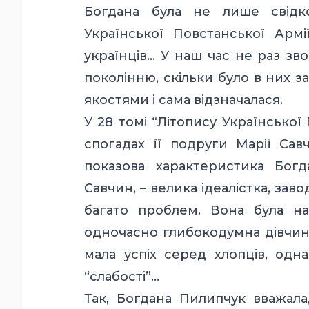
Богдана була не лише свідк
Української Повстанської Армі
українців… У наш час не раз зв
поколінню, скільки було в них з
якостями і сама відзначалася.
У 28 томі “Літопису Української
спогадах її подруги Марії Сав
показова характеристика Бог
Савчин, – велика ідеалістка, зав
багато проблем. Вона була на
одночасно глибокодумна дівчина
мала успіх серед хлопців, одна
“слабості”…
Так, Богдана Пилипчук вважала