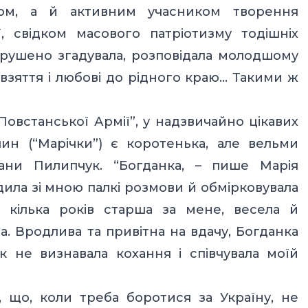
ом, а й активним учасником творення
ї, свідком масового патріотизму тодішніх
орушено згадувала, розповідала молодшому
авзяття і любові до рідного краю… Такими ж
 Повстанської Армії”, у надзвичайно цікавих
чин (“Марічки”) є коротенька, але вельми
дани Пилипчук. “Богданка, – пише Марія
одила зі мною палкі розмови й обмірковувала
 кілька років старша за мене, весела й
. Вродлива та привітна на вдачу, Богданка
к не визнавала кохання і співчувала моїй
, що, коли треба боротися за Україну, не