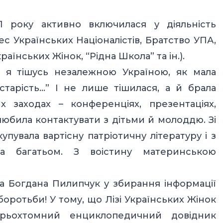
91 року активно включилася у діяльність
ес Українських Націоналістів, Братство УПА,
раїнських Жінок, “Рідна Школа” та ін.).
 – я тішусь незалежною Україною, як мала
старість…” І не лише тішилася, а й брала
х заходах – конференціях, презентаціях,
любила контактувати з дітьми й молоддю. Зі
упувала вартісну патріотичну літературу і з
а багатьом. З воістину материнською
ла Богдана Пилипчук у збирання інформації
оротьби! У тому, що Лізі Українських Жінок
трьохтомний енциклопедичний довідник