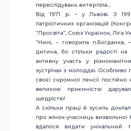
переслідувань витерпіла…
Від 1971 р. – у Львові. З 19
патріотичних організацій (Конгр
“Просвіта”, Союз Українок, Ліга Ук
“Нині, – говорила п.Богданка,
дитина, бо стільки радості на 
активну участь у різноманітни
зустрічах з молоддю. Особливо 
своєї скромної пенсії постійно к
великою приємністю дарувал
щедрістю!
А скільки праці й зусиль докла
про жінок-учасниць визвольної б
вдалося видати унікальний 