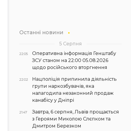
Останні новини
5 Серпня
Оперативна інформація Генштабу
22:05
ЗСУ станом на 22:00 05.08.2026
щодо російського вторгнення
Нацполіція припинила діяльність
22:02
групи наркозбувачів, яка
налагодила незаконний продаж
канабісу у Дніпрі
Завтра, 6 серпня, Львів прощається
21:47
з Героями Миколою Слєпком та
Дмитром Березком