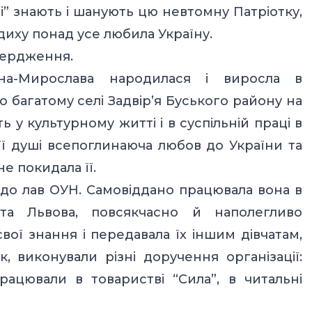
лі” знають і шанують цю невтомну Патріотку,
одиху понад усе любила Україну.
твердження.
на-Мирослава народилася і виросла в
 багатому селі Задвір’я Буського району на
ь у культурному житті і в суспільній праці в
 її душі всепоглинаюча любов до України та
е покидала її.
і до лав ОУН. Самовіддано працювала вона в
іста Львова, повсякчасно й наполегливо
вої знання і передавала їх іншим дівчатам,
к, виконували різні доручення організації:
рацювали в товаристві “Сила”, в читальні