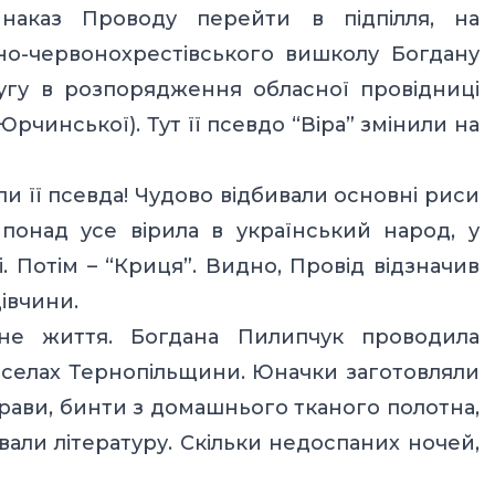
наказ Проводу перейти в підпілля, на
чно-червонохрестівського вишколу Богдану
угу в розпорядження обласної провідниці
рчинської). Тут її псевдо “Віра” змінили на
и її псевда! Чудово відбивали основні риси
 понад усе вірила в український народ, у
. Потім – “Криця”. Видно, Провід відзначив
дівчини.
ьне життя. Богдана Пилипчук проводила
 селах Тернопільщини. Юначки заготовляли
трави, бинти з домашнього тканого полотна,
вали літературу. Скільки недоспаних ночей,