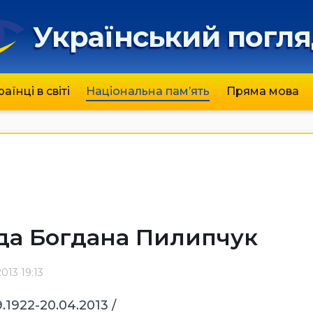
Український погл
раїнці в світі
Національна пам’ять
Пряма мова
ода Богдана Пилипчук
013 19:13
9.1922-20.04.2013 /