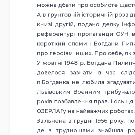
можна дбати про особисте щастя.
А в ґрунтовній історичній розвідц
книзі другій, подано деяку ін
референтурі пропаганди ОУН в Ч
короткий спомин Богдани Пилип
про героїзм інших. Про себе, як
У жовтні 1948 р. Богдана Пилип
довелося зазнати в час слід
п.Богданка не любила згадувати
Львівським Воєнним трибуналом п
років позбавлення прав. І ось ця
ОЗЕРЛАГу на найважчих роботах.
Звільнена в грудні 1956 року, п
де з труднощами знайшла роб