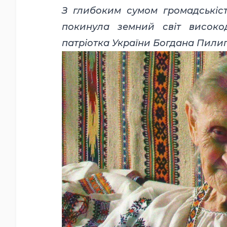
З глибоким сумом громадськіст
покинула земний світ високо
патріотка України Богдана Пилип