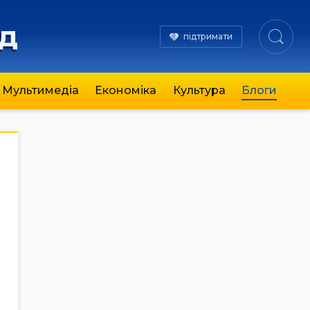
яд
підтримати
Мультимедіа
Економіка
Культура
Блоги