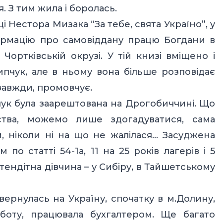
 З тим жила і боролась.
і Нестора Мизака “За тебе, свята Україно”, у
формацію про самовіддану працю Богдани в
ортківській окрузі. У тій книзі вміщено і
чук, але в ньому вона більше розповідає
 завжди, промовчує.
чук була заарештована на Дрогобиччині. Що
ства, можемо лише здогадуватися, сама
, ніколи ні на що не жалілася… Засуджена
о статті 54-1а, 11 на 25 років лагерів і 5
 тендітна дівчина – у Сибіру, в Тайшетському
овернулась на Україну, спочатку в м.Долину,
оту, працювала бухгалтером. Ще багато