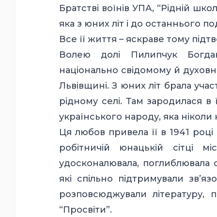
Братстві воїнів УПА, “Рідній шко
яка з юних літ і до останнього п
Все її життя – яскраве тому під
Волею долі Пилипчук Богда
національно свідомому й духовно
Львівщині. З юних літ брала участ
рідному селі. Там зародилася в
українського народу, яка ніколи н
Ця любов привела її в 1941 роц
робітничій юнацькій сітці м
удосконалювала, поглиблювала с
які спільно підтримували зв’язо
розповсюджували літературу, п
“Просвіти”.