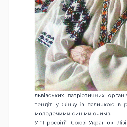
львівських патріотичних орган
тендітну жінку із паличкою в 
молодечими синіми очима.
У “Просвіті”, Союзі Українок, Ліз