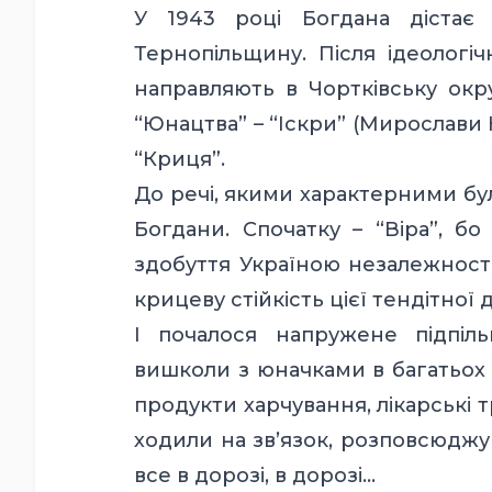
У 1943 році Богдана дістає 
Тернопільщину. Після ідеологі
направляють в Чортківську окр
“Юнацтва” – “Іскри” (Мирослави Ю
“Криця”.
До речі, якими характерними бул
Богдани. Спочатку – “Віра”, бо
здобуття Україною незалежності
крицеву стійкість цієї тендітної 
І почалося напружене підпіл
вишколи з юначками в багатьох
продукти харчування, лікарські 
ходили на зв’язок, розповсюджу
все в дорозі, в дорозі…