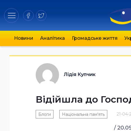
Новини
Аналітика
Громадське життя
Ук
Лідія Купчик
Відійшла до Госп
21-04-2
Блоги
Національна пам'ять
/ 20.0