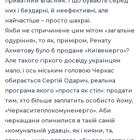
приватний власник. І що бувають серед
них і бездарні, й неефективні, але
найчастіше – просто шахраї.
Якби не спричинене цим мітом «загальне
одуріння», то як, приміром, Ренату
Ахметову було б продане «Київенерго»?
Але такого гіркого досвіду українцям
мало, і ось міським головою Черкас
обирається Сергій Одарич, реальна
програма якого «проста як стіл»: продати
тим, хто більше заплатить особисто йому,
«Черкаситеплокомуненерго». Аби
черкащани опинилися в такій самій
«комунальній удавці», як і кияни, та,