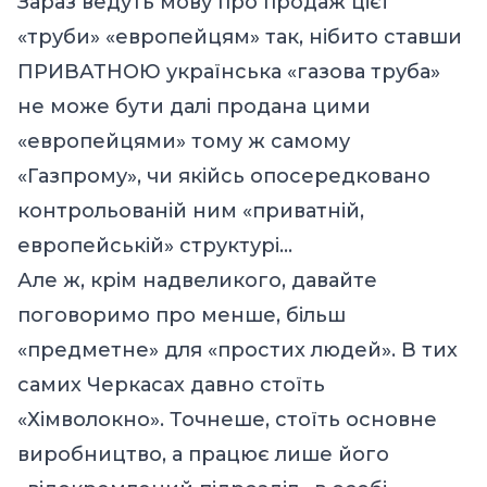
Зараз ведуть мову про продаж цієї
«труби» «европейцям» так, нібито ставши
ПРИВАТНОЮ українська «газова труба»
не може бути далі продана цими
«европейцями» тому ж самому
«Газпрому», чи якійсь опосередковано
контрольованій ним «приватній,
европейській» структурі…
Але ж, крім надвеликого, давайте
поговоримо про менше, більш
«предметне» для «простих людей». В тих
самих Черкасах давно стоїть
«Хімволокно». Точнеше, стоїть основне
виробництво, а працює лише його