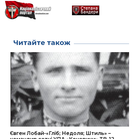
Читайте також
Євген Лобай-«Гліб; Недоля; Штиль» –