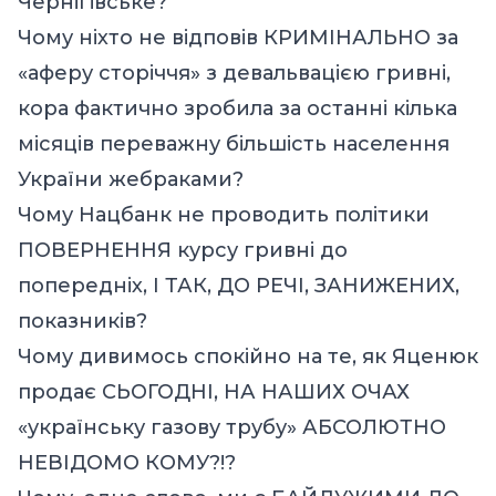
Чернігівське?
Чому ніхто не відповів КРИМІНАЛЬНО за
«аферу сторіччя» з девальвацією гривні,
кора фактично зробила за останні кілька
місяців переважну більшість населення
України жебраками?
Чому Нацбанк не проводить політики
ПОВЕРНЕННЯ курсу гривні до
попередніх, І ТАК, ДО РЕЧІ, ЗАНИЖЕНИХ,
показників?
Чому дивимось спокійно на те, як Яценюк
продає СЬОГОДНІ, НА НАШИХ ОЧАХ
«українську газову трубу» АБСОЛЮТНО
НЕВІДОМО КОМУ?!?