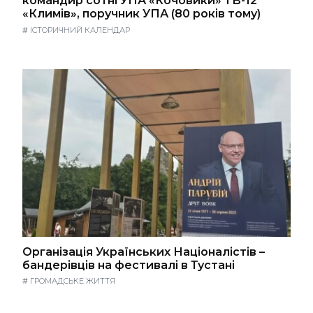
командир сотні УПА «Кочовики» ТВ-12
«Климів», поручник УПА (80 років тому)
#
ІСТОРИЧНИЙ КАЛЕНДАР
Організація Українських Націоналістів –
бандерівців на фестивалі в Тустані
#
ГРОМАДСЬКЕ ЖИТТЯ