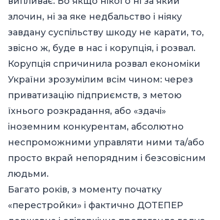
випливає. Бо якщо нікого ні за який
злочин, ні за яке недбальство і ніяку
завдану суспільству шкоду не карати, то,
звісно ж, буде в нас і корупція, і розвал.
Корупція спричинила розвал економіки
України зрозумілим всім чином: через
приватизацію підприємств, з метою
їхнього розкрадання, або «здачі»
іноземним конкурентам, абсолютно
неспроможними управляти ними та/або
просто вкрай непорядним і безсовісним
людьми.
Багато років, з моменту початку
«перестройки» і фактично ДОТЕПЕР