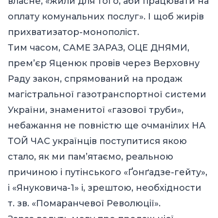
власне, «жили для того, аби працювати на
оплату комунальних послуг». І щоб жирів
прихватизатор-монополіст.
Тим часом, САМЕ ЗАРАЗ, ОЦЕ ДНЯМИ,
прем’єр Яценюк провів через Верховну
Раду закон, спрямований на продаж
магістральної газотранспортної системи
України, знаменитої «газової труби»,
небажання не повністю ще очманілих НА
ТОЙ ЧАС українців поступитися якою
стало, як ми пам’ятаємо, реальною
причиною і путінського «Ґонґадзе-гейту»,
і «Януковича-1» і, зрештою, необхідности
т. зв. «Помаранчевої Революції».