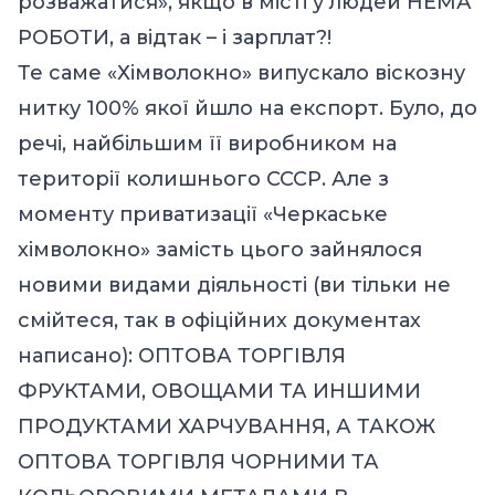
розважатися», якщо в місті у людей НЕМА
РОБОТИ, а відтак – і зарплат?!
Те саме «Хімволокно» випускало віскозну
нитку 100% якої йшло на експорт. Було, до
речі, найбільшим її виробником на
території колишнього СССР. Але з
моменту приватизації «Черкаське
хiмволокно» замість цього зайнялося
новими видами діяльності (ви тільки не
смійтеся, так в офіційних документах
написано): ОПТОВА ТОРГIВЛЯ
ФРУКТАМИ, ОВОЩАМИ ТА ИНШИМИ
ПРОДУКТАМИ ХАРЧУВАННЯ, А ТАКОЖ
ОПТОВА ТОРГIВЛЯ ЧОРНИМИ ТА