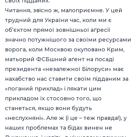
своїх підданих
.
Читання, звісно ж, малоприємне. У цей
трудний для України час, коли ми є
об’єктом прямої зовнішньої аґресії
значно потужнішого за своїми ресурсами
ворога, коли Москвою окуповано Крим,
матьорий ФСБшний аґент на посаді
президента «незалежної Білоруси» має
нахабство нас ставити своїм підданим за
«поганий приклад» і лякати цим
прикладом їх стосовно того, що
станеться, якщо вони будуть
«неслухняні». Але ж (і це – теж правда!), у
наших проблемах та бідах винен не