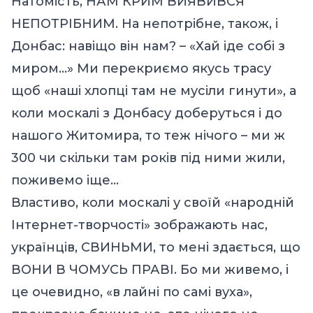
Натомість, НАМ КРИМ ВИЯВИВСЯ
НЕПОТРІБНИМ. На непотрібне, також, і
Донбас: навіщо він нам? – «Хай іде собі з
миром…» Ми перекриємо якусь трасу
щоб «наші хлопці там не мусіли гинути», а
коли москалі з Донбасу доберуться і до
нашого Житомира, то теж нічого – ми ж
300 чи скільки там років під ними жили,
поживемо іще…
Властиво, коли москалі у своїй «народній
Інтернет-творчості» зображають нас,
українців, СВИНЬМИ, то мені здається, що
ВОНИ В ЧОМУСЬ ПРАВІ. Бо ми живемо, і
це очевидно, «в лайні по самі вуха»,