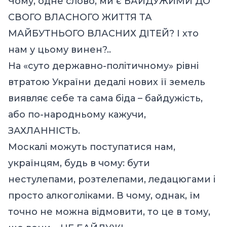
Чому, одне слово, ми є БАЙДУЖИМИ ДО
СВОГО ВЛАСНОГО ЖИТТЯ ТА
МАЙБУТНЬОГО ВЛАСНИХ ДІТЕЙ? І хто
нам у цьому винен?..
На «суто державно-політичному» рівні
втратою України дедалі нових її земель
виявляє себе та сама біда – байдужість,
або по-народньому кажучи,
ЗАХЛАННІСТЬ.
Москалі можуть поступатися нам,
українцям, будь в чому: бути
нестулепами, розтелепами, ледацюгами і
просто алкоголіками. В чому, однак, їм
точно не можна відмовити, то це в тому,