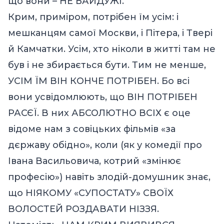
що вони – НЕ БАЙДУЖІ.
Крим, приміром, потрібен їм усім: і
мешканцям самої Москви, і Пітера, і Твері
й Камчатки. Усім, хто ніколи в житті там не
був і не збирається бути. Тим не менше,
УСІМ ЇМ ВІН КОНЧЕ ПОТРІБЕН. Бо всі
вони усвідомлюють, що ВІН ПОТРІБЕН
РАСЄЇ. В них АБСОЛЮТНО ВСІХ є оце
відоме нам з совіцьких фільмів «за
дєржаву обідно», коли (як у комедії про
Івана Васильовича, котрий «змінює
професію») навіть злодій-домушник знає,
що НІЯКОМУ «СУПОСТАТУ» СВОЇХ
ВОЛОСТЕЙ РОЗДАВАТИ НІЗЗЯ.