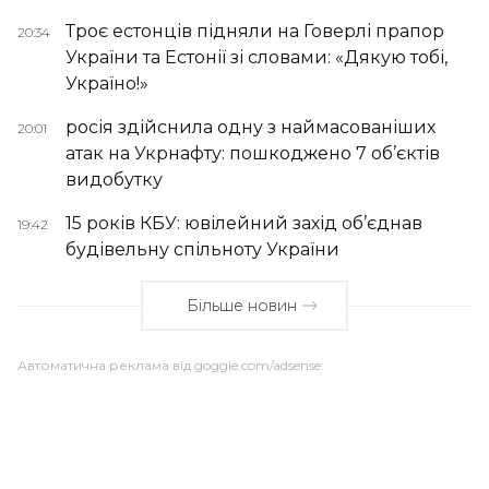
Троє естонців підняли на Говерлі прапор
20:34
України та Естонії зі словами: «Дякую тобі,
Україно!»
росія здійснила одну з наймасованіших
20:01
атак на Укрнафту: пошкоджено 7 об’єктів
видобутку
15 років КБУ: ювілейний захід об’єднав
19:42
будівельну спільноту України
Більше новин
Автоматична реклама від goggle.com/adsense: