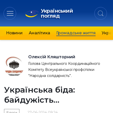
Український
погляд
Новини
Аналітика
Громадське життя
Украї
Олексій Кляшторний
Голова Центрального Координаційного
Комітету Всеукраїнської профспілки
“Народна солідарність”.
Українська біда:
байдужість…
27-06-2014 09:24
Блоги