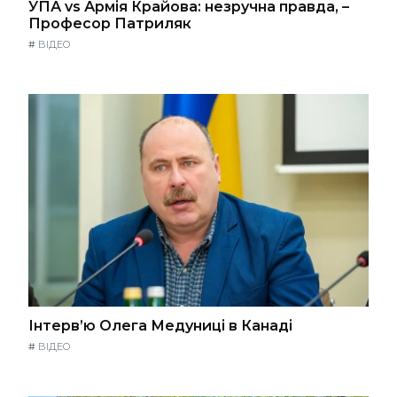
УПА vs Армія Крайова: незручна правда, –
Професор Патриляк
#
ВІДЕО
Інтерв’ю Олега Медуниці в Канаді
#
ВІДЕО