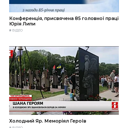
Конференція, присвячена 85 головної праці
Юрія Липи
#
ВІДЕО
Холодний Яр. Меморіял Героїв
#
ВІДЕО