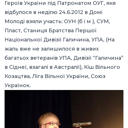
Героїв України під Патронатом ОУГ, яке
відбулося в неділю 24.6.2012 в Домі
Молоді взяли участь: ОУН (б і м ), CУМ,
Пласт, Cтаниця Братства Першої
Нaціональної Дивізії Галичина, УПA, (На
жаль вже не залишилося в живих
багатьох ветеранів УПА, Дивізії “Галичина”
в Сіднеї, взагалі в Австралії), Кіш Вільного
Козацтва, Ліга Вільної України, Cоюз
Українок.