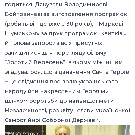
годиться. Дякували Володимирові
Войтовичеві за виготовлення програмок
(робить він це вже з 30 років), – Мaркові
Шумському за друк програмок і квитків …
й голова запросив всіх присутніх
залишитися для перегляду фільму
“Золотий Вересень”, в якому між іншим і
згадувалося, що відзначення Свята Героїв
– це свідчення про волю українського
народу йти накресленим Героя ми
шляхом боротьби до найвищої мети –
Незалежності, розквіту і слави Української
Самостійної Соборної Держави.