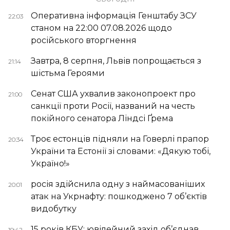
Оперативна інформація Генштабу ЗСУ
22:03
станом на 22:00 07.08.2026 щодо
російського вторгнення
Завтра, 8 серпня, Львів попрощається з
21:14
шістьма Героями
Сенат США ухвалив законопроект про
21:00
санкції проти Росії, названий на честь
покійного сенатора Ліндсі Ґрема
Троє естонців підняли на Говерлі прапор
20:34
України та Естонії зі словами: «Дякую тобі,
Україно!»
росія здійснила одну з наймасованіших
20:01
атак на Укрнафту: пошкоджено 7 об’єктів
видобутку
15 років КБУ: ювілейний захід об’єднав
19:42