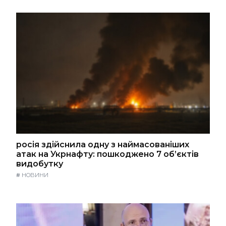
росія здійснила одну з наймасованіших
атак на Укрнафту: пошкоджено 7 об’єктів
видобутку
#
НОВИНИ