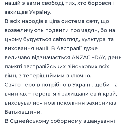
нашій з вами свободі, тих, хто боровся і
захищав Україну.
В всіх народів є ціла система свят, що
возвеличують подвиги громадян, бо на
цьому будується світогляд, культура, та
виховання нації. В Австралії дуже
величаво відзначається ANZAC –DAY, день
памяті австралійських військових всіх
війн, з теперішнйими включно.
Свято Героїв потрібно в Україні, щоби на
вчинках – героїв, які захищали свій край,
виховувалися нові покоління захисників
Батьківщини.
В Сіднейському соборному вшануванні