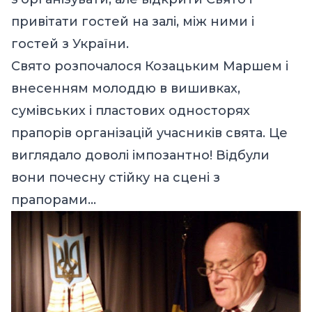
привітати гостей на залі, між ними і
гостей з України.
Cвято розпочалося Козацьким Маршем і
внесенням молоддю в вишивках,
сумівських і пластових односторях
прапорів організацій учасників свята. Це
виглядало доволі імпозантно! Відбули
вони почесну стійку на сцені з
прапорами…