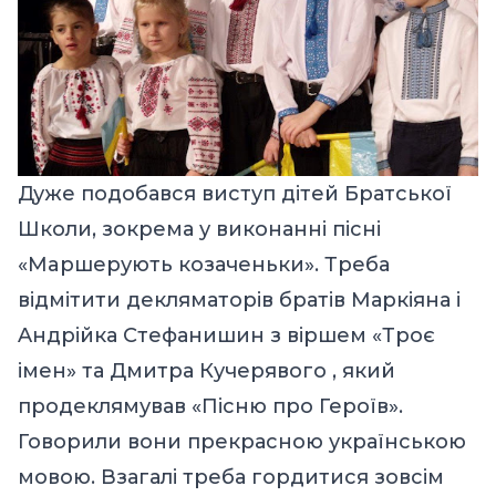
Дуже подобався виступ дітей Братської
Школи, зокрема у виконанні пісні
«Мaршерують козаченьки». Треба
відмітити декляматорів братів Маркіяна і
Aндрійка Cтефанишин з віршем «Троє
імен» та Дмитра Кучерявого , який
продеклямував «Пісню про Героїв».
Говорили вони прекрасною українською
мовою. Взагалі треба гордитися зовсім