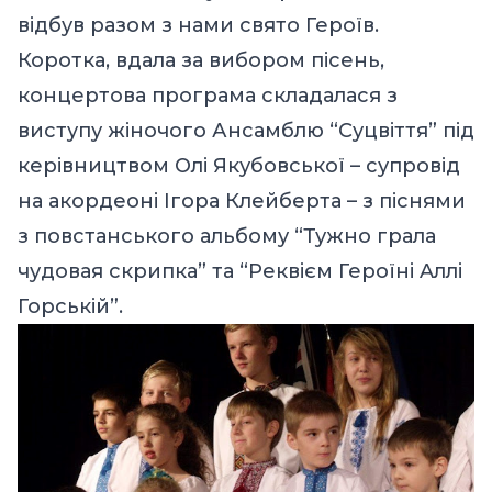
відбув разом з нами свято Героїв.
Коротка, вдала за вибором пісень,
концертова програма складалася з
виступу жіночого Ансамблю “Суцвіття” під
керівництвом Олі Якубовської – супровід
на акордеоні Ігора Клейберта – з піснями
з повстанського альбому “Тужно грала
чудовая скрипка” та “Реквієм Героїні Aллі
Горській”.