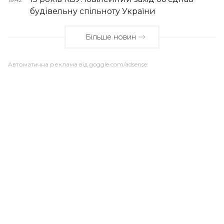
будівельну спільноту України
Більше новин
Автоматична реклама від goggle.com/adsense: