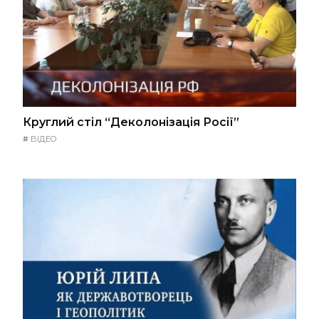
Круглий стіл “Деколонізація Росії”
#
ВІДЕО