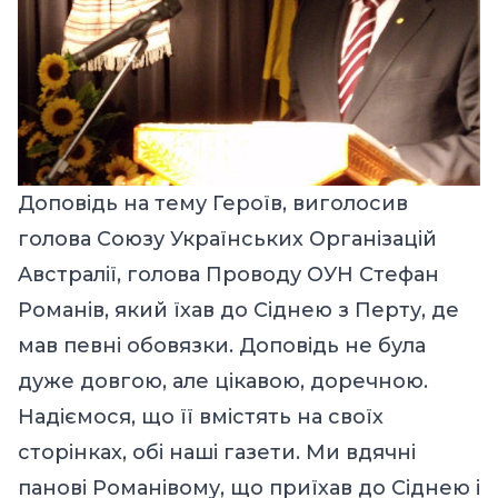
Доповідь на тему Героїв, виголосив
голова Cоюзу Українських Організацій
Aвстралії, голова Проводу ОУН Cтефан
Романів, який їхав до Cіднею з Перту, де
мав певні обовязки. Доповідь не була
дуже довгою, але цікавою, доречною.
Надіємося, що її вмістять на своїх
сторінках, обі наші газети. Ми вдячні
панові Романівому, що приїхав до Cіднею і