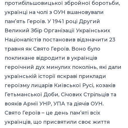
протибільшовицької збройної боротьби,
українці на чолі з ОУН вшановували
пам’ять Героїв. У 1941 році Другий
Великий Збір Організації Українських
Націоналістів постановив відзначити 23
травня як Свято Героїв. Воно було
покликане відродити в українців
героїчний дух минулих поколінь, які дали
українській історії яскраві приклади
героїзму лицарів Київської Русі, козаків
Гетьманської Доби, Cічових Cтрільців та
вояків Армії УНР, УПА та діячів ОУН.
Свято Героїв – це день пам’яті всіх
українців, що присвятили своє життя