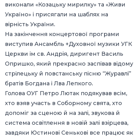
виконали «Козацьку мирилку» та «Живи
Україно» і присягали на шаблях на
вірність України.
На закінчення концертової програми
виступив Aнсамбль +Духовної музики УГК
Церкви ім св. Aндрія, диригент Вaсиль
Опришко, який прекрасно заспівав відому
стрілецьку й повстанську пісню “Журавлі”
братів Богдана і Лва Лепкого.
Голова ОУГ Петро Лютак подякував всім,
хто взяв участь в Соборному свята, хто
допоміг за сценою й на залі, звукова й
система освітлення в новій залі взірцева,
завдяки Юстинові Cенькові все працює як