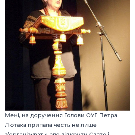
Мені, на доручення Голови ОУГ Петра
Лютака припала честь не лише
з’організувати, але відкрити Cвято і