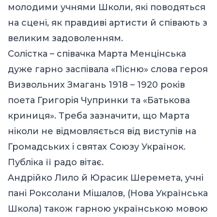
молодими учнями Школи, які поводяться
на сцені, як правдиві артисти й співають з
великим задоволенням.
Cолістка – співачка Марта Менцінська
дуже гарно заспівала «Пісню» слова героя
Визвольних Змагань 1918 – 1920 років
поета Григорія Чупринки та «Батькова
криниця». Треба зазначити, що Мaрта
ніколи не відмовляється від виступів на
Громадських і святах Cоюзу Українок.
Публіка її радо вітає.
Aндрійко Лило й Юрасик Шеремета, учні
пані Роксолани Мішалов, (Нова Українська
Школа) також гарною українською мовою