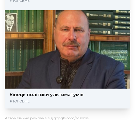
#
ГОЛОВНЕ
Кінець політики ультиматумів
#
ГОЛОВНЕ
Автоматична реклама від goggle.com/adsense: