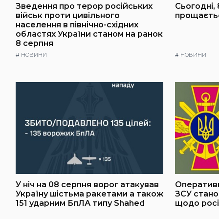
Зведення про терор російських
Сьогодні,
військ проти цивільного
прощаєтьс
населення в північно-східних
областях України станом на ранок
8 серпня
#
НОВИНИ
#
НОВИНИ
У ніч на 08 серпня ворог атакував
Оперативн
Україну шістьма ракетами а також
ЗСУ стано
151 ударним БпЛА типу Shahed
щодо росі