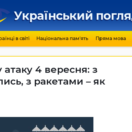
Український погл
раїнці в світі
Національна пам’ять
Пряма мова
 атаку 4 вересня: з
сь, з ракетами – як