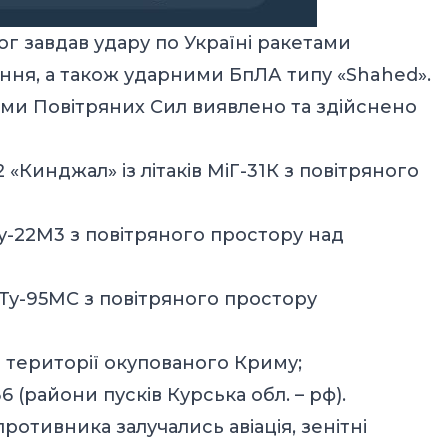
ог завдав удару по Україні ракетами
ння, а також ударними БпЛА типу «Shahed».
ами Повітряних Сил виявлено та здійснено
 «Кинджал» із літаків МіГ-31К з повітряного
в Ту-22М3 з повітряного простору над
ів Ту-95МС з повітряного простору
із території окупованого Криму;
6 (райони пусків Курська обл. – рф).
ротивника залучались авіація, зенітні