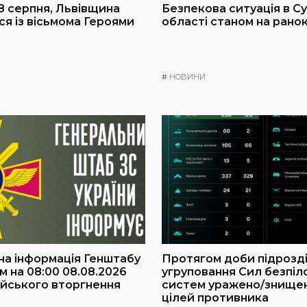
 8 серпня, Львівщина
Безпекова ситуація в С
я із вісьмома Героями
області станом на рано
#
НОВИНИ
а інформація Генштабу
Протягом доби підрозд
м на 08:00 08.08.2026
угруповання Сил безпіл
йського вторгнення
систем уражено/знищен
цілей противника