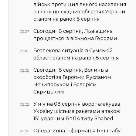
військ проти цивільного населення
в північно-східних областях України
станом на ранок 8 серпня
Сьогодні, 8 серпня, Львівщина
09:27
прощається із вісьмома Героями
Безпекова ситуація в Сумській
09:16
області станом на ранок 8 серпня
Сьогодні, 8 серпня, Волинь в
09:09
скорботі за Героями Русланом
Нечипоруком і Валерієм
Скрицьким
У ніч на 08 серпня ворог атакував
09:02
Україну шістьма ракетами а також
151 ударним БпЛА типу Shahed
Оперативна інформація Генштабу
08:06