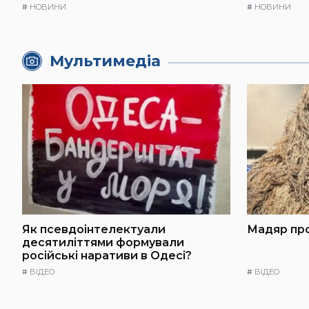
#
НОВИНИ
#
НОВИНИ
Мультимедіа
Як псевдоінтелектуали
Мадяр про
десятиліттями формували
російські наративи в Одесі?
#
ВІДЕО
#
ВІДЕО