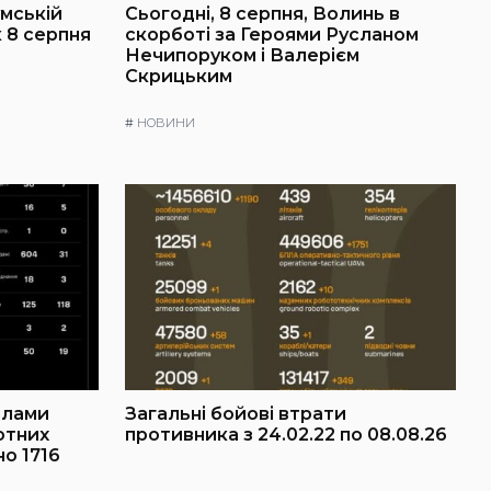
умській
Сьогодні, 8 серпня, Волинь в
к 8 серпня
скорботі за Героями Русланом
Нечипоруком і Валерієм
Скрицьким
#
НОВИНИ
ілами
Загальні бойові втрати
отних
противника з 24.02.22 по 08.08.26
о 1716