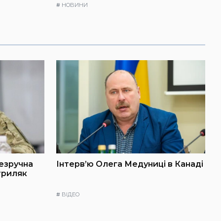
#
НОВИНИ
незручна
Інтерв’ю Олега Медуниці в Канаді
триляк
#
ВІДЕО