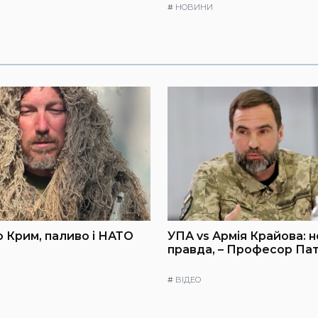
#
НОВИНИ
 Крим, паливо і НАТО
УПА vs Армія Крайова: 
правда, – Професор Па
#
ВІДЕО