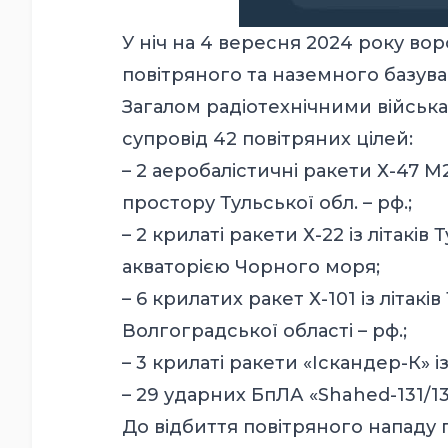
У ніч на 4 вересня 2024 року вор
повітряного та наземного базува
Загалом радіотехнічними військ
супровід 42 повітряних цілей:
– 2 аеробалістичні ракети Х-47 М2
простору Тульської обл. – рф.;
– 2 крилаті ракети Х-22 із літакі
акваторією Чорного моря;
– 6 крилатих ракет Х-101 із літак
Волгоградської області – рф.;
– 3 крилаті ракети «Іскандер-К» 
– 29 ударних БпЛА «Shahed-131/13
До відбиття повітряного нападу п