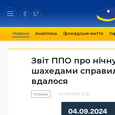
Новини
Аналітика
Громадське життя
Ук
Звіт ППО про нічну
шахедами справили
вдалося
04-09-2024 12:05
Новини