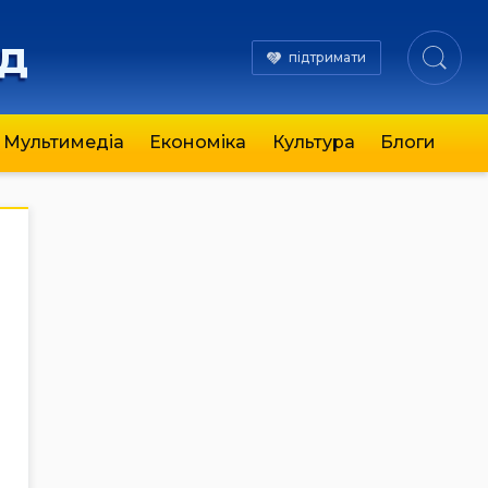
яд
підтримати
Мультимедіа
Економіка
Культура
Блоги