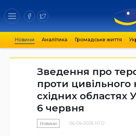
Новини
Аналітика
Громадське життя
Ук
Зведення про теро
проти цивільного 
східних областях 
6 червня
06-06-2026 10:12
Новини