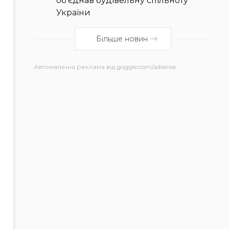
об’єднав будівельну спільноту
України
Більше новин
Автоматична реклама від goggle.com/adsense: