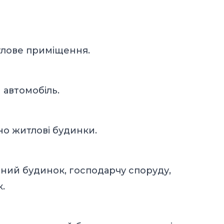
тлове приміщення.
 автомобіль.
но житлові будинки.
тний будинок, господарчу споруду,
.