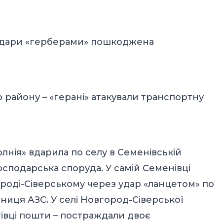
 удари «герберами» пошкоджена
 району – «герані» атакували транспортну
нія» вдарила по селу в Семенівській
сподарська споруда. У самій Семенівці
оді-Сіверському через удар «ланцетом» по
ниця АЗС. У селі Новгород-Сіверської
івці пошти – постраждали двоє