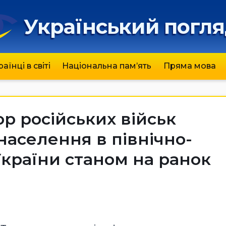
Український погл
раїнці в світі
Національна пам’ять
Пряма мова
р російських військ
населення в північно-
України станом на ранок