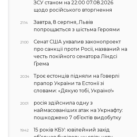
ЗСУ станом на 22:00 07.08.2026
щодо російського вторгнення
Завтра, 8 серпня, Львів
21:14
попрощається з шістьма Героями
Сенат США ухвалив законопроект
21:00
про санкції проти Росії, названий на
честь покійного сенатора Ліндсі
Ґрема
Троє естонців підняли на Говерлі
20:34
прапор України та Естонії зі
словами: «Дякую тобі, Україно!»
росія здійснила одну з
20:01
наймасованіших атак на Укрнафту:
пошкоджено 7 об’єктів видобутку
15 років КБУ: ювілейний захід
19:42