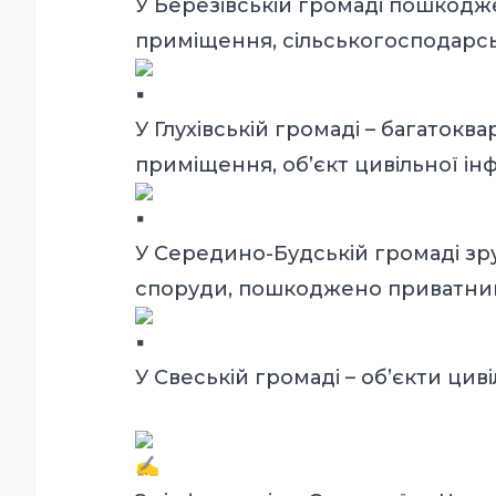
У Березівській громаді пошкодж
приміщення, сільськогосподарськ
У Глухівській громаді – багатокв
приміщення, об’єкт цивільної інф
У Середино-Будській громаді зр
споруди, пошкоджено приватний 
У Свеській громаді – об’єкти цив