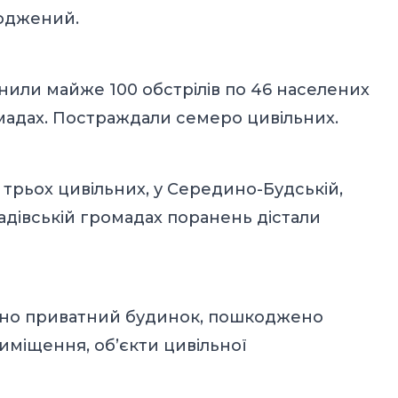
коджений.
снили майже 100 обстрілів по 46 населених
омадах. Постраждали семеро цивільних.
о трьох цивільних, у Середино-Будській,
Садівській громадах поранень дістали
вано приватний будинок, пошкоджено
иміщення, об’єкти цивільної