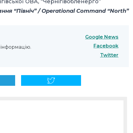
ігівської ОВА, “Чернігівобленерго”
ня “Північ” / Operational Command “North”
Google News
Facebook
інформацію.
Twitter