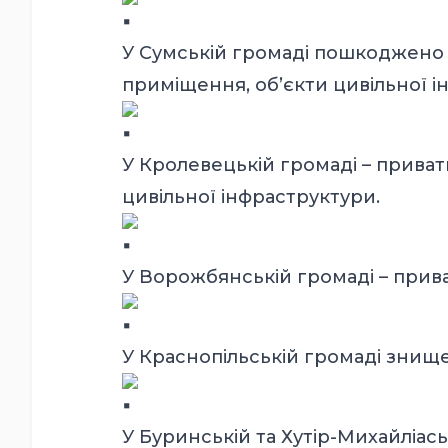
У Сумській громаді пошкоджено 
приміщення, об’єкти цивільної і
У Кролевецькій громаді – приват
цивільної інфраструктури.
У Ворожбянській громаді – прива
У Краснопільській громаді знищ
У Буринській та Хутір-Михайліа