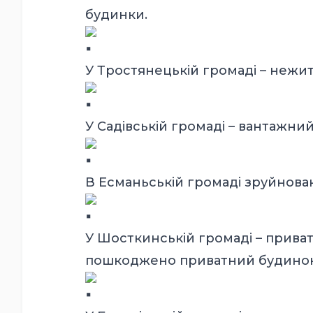
будинки.
У Тростянецькій громаді – нежи
У Садівській громаді – вантажний
В Есманьській громаді зруйнова
У Шосткинській громаді – прива
пошкоджено приватний будинок