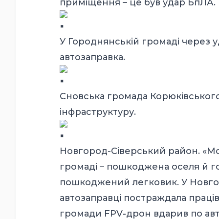
приміщення – це був удар БпЛА.
У Городнянській громаді через
автозаправка.
Сновська громада Корюківського
інфраструктуру.
Новгород-Сіверський район. «Мол
громаді – пошкоджена оселя й го
пошкоджений легковик. У Новгор
автозаправці постраждала праців
громади FPV-дрон вдарив по авт