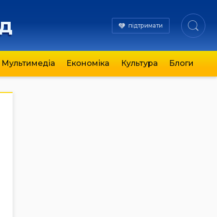
яд
підтримати
Мультимедіа
Економіка
Культура
Блоги