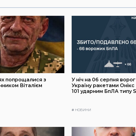
ях попрощалися з
У ніч на 06 серпня воро
ником Віталієм
Україну ракетами Онікс т
101 ударним БпЛА типу 
#
НОВИНИ