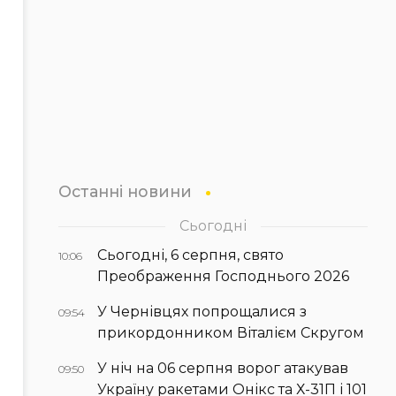
Останні новини
Сьогодні
Сьогодні, 6 серпня, свято
10:06
Преображення Господнього 2026
У Чернівцях попрощалися з
09:54
прикордонником Віталієм Скругом
У ніч на 06 серпня ворог атакував
09:50
Україну ракетами Онікс та Х-31П і 101