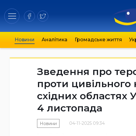
Новини
Аналітика
Громадське життя
Ук
Зведення про теро
проти цивільного 
східних областях 
4 листопада
04-11-2025 09:34
Новини