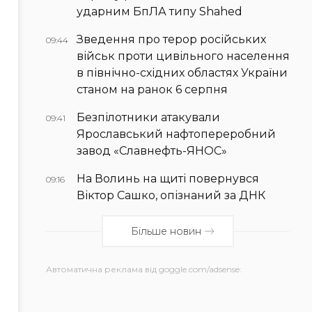
ударним БпЛА типу Shahed
Зведення про терор російських
09:44
військ проти цивільного населення
в північно-східних областях України
станом на ранок 6 серпня
Безпілотники атакували
09:41
Ярославський нафтопереробний
завод «Славнефть-ЯНОС»
На Волинь на щиті повернувся
09:16
Віктор Сашко, опізнаний за ДНК
Більше новин
Автоматична реклама від goggle.com/adsense: