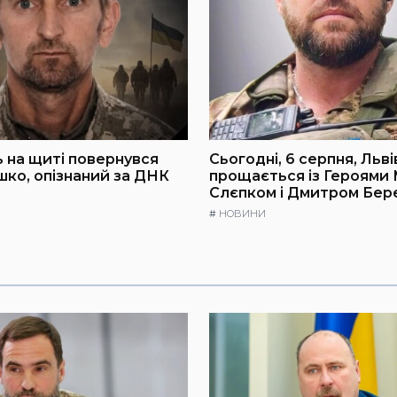
 на щиті повернувся
Сьогодні, 6 серпня, Льв
шко, опізнаний за ДНК
прощається із Героями
Слєпком і Дмитром Бер
#
НОВИНИ