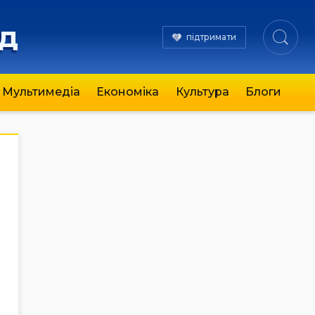
яд
підтримати
Мультимедіа
Економіка
Культура
Блоги