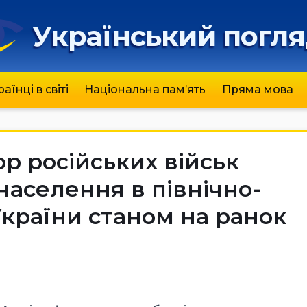
Український погл
раїнці в світі
Національна пам’ять
Пряма мова
р російських військ
населення в північно-
України станом на ранок