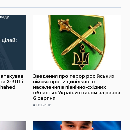
г атакував
Зведення про терор російських
а Х-31П і
військ проти цивільного
Shahed
населення в північно-східних
областях України станом на ранок
6 серпня
#
НОВИНИ