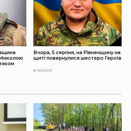
івщина
Вчора, 5 серпня, на Рівненщину на
 Миколою
щиті повернулися шестеро Героїв
езком
#
НОВИНИ