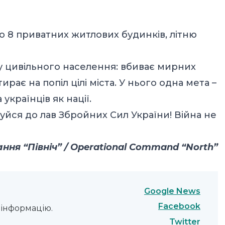
о 8 приватних житлових будинків, літню
 цивільного населення: вбиває мирних
рає на попіл цілі міста. У нього одна мета –
країнців як нації.
нуйся до лав Збройних Сил України! Війна не
ня “Північ” / Operational Command “North”
Google News
Facebook
інформацію.
Twitter