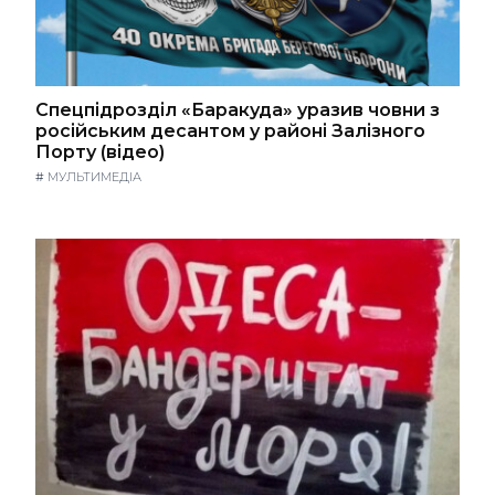
Спецпідрозділ «Баракуда» уразив човни з
російським десантом у районі Залізного
Порту (відео)
#
МУЛЬТИМЕДІА