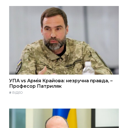
УПА vs Армія Крайова: незручна правда, –
Професор Патриляк
#
ВІДЕО