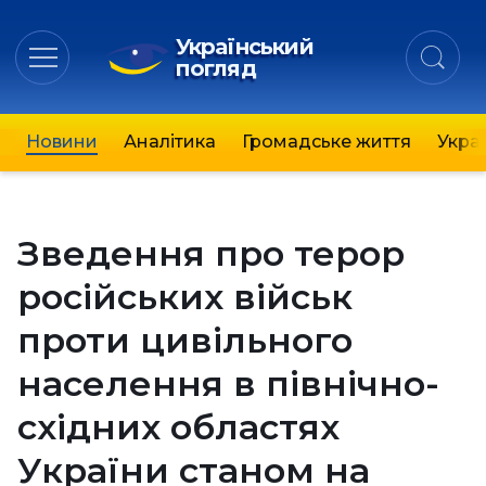
Український
погляд
Новини
Аналітика
Громадське життя
Украї
Зведення про терор
російських військ
проти цивільного
населення в північно-
східних областях
України станом на