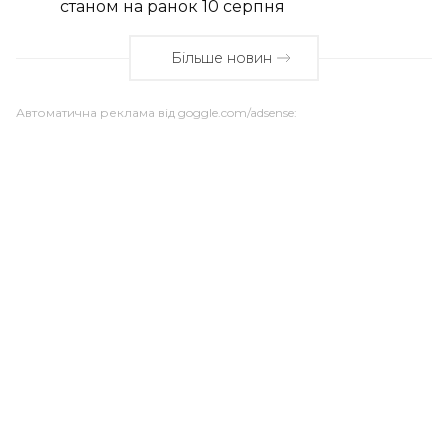
станом на ранок 10 серпня
Більше новин
Автоматична реклама від goggle.com/adsense: