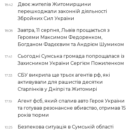
Двоє жителів Житомирщини
18:42
перешкоджали законній діяльності
Збройних Сил України
Завтра, 11 серпня, Львів прощається з
18:08
Героями Максимом Федоренком,
Богданом Фадєєвим та Андрієм Шумиком
Сьогодні Сумська громада попрощалася із
17:41
Захисником України Сергієм Пожиленком
СБУ викрила ще трьох агентів рф, які
17:33
активували для рашистів десятки
Старлінків у Дніпрі та Житомирі
Агент фсб, який спалив авто Героя України
17:19
та готував резонансне вбивство, отримав 15
років тюрми
Безпекова ситуація в Сумській області
10:25