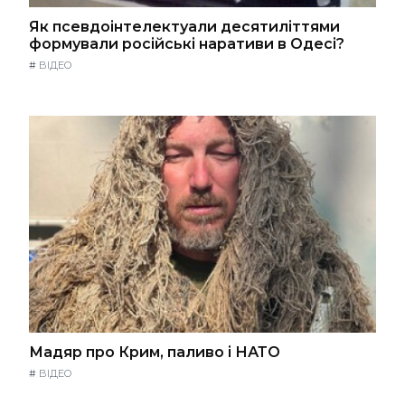
Як псевдоінтелектуали десятиліттями
формували російські наративи в Одесі?
#
ВІДЕО
Мадяр про Крим, паливо і НАТО
#
ВІДЕО