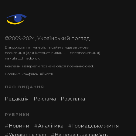
©2009-2024, Український погляд.
Використання матеріалів сайту лише за умови
посилання (для інтернет-видань — гіперпосилання)
на «ukrpohliad.org».
Рекламні матеріали позначаються позначкою ad.
Політика конфіденційності
ПРО ВИДАННЯ
Редакція
Реклама
Розсилка
РУБРИКИ
Новини
Аналітика
Громадське життя
Українці в світі
Національна пам’ять