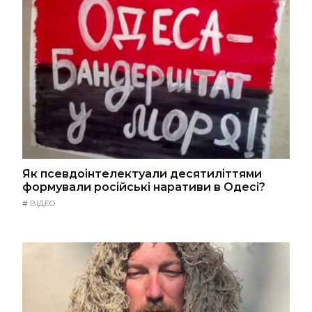
Як псевдоінтелектуали десятиліттями
формували російські наративи в Одесі?
#
ВІДЕО