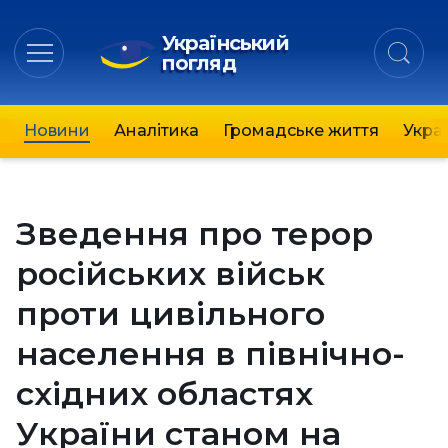
Український
погляд
Новини
Аналітика
Громадське життя
Украї
Зведення про терор
російських військ
проти цивільного
населення в північно-
східних областях
України станом на