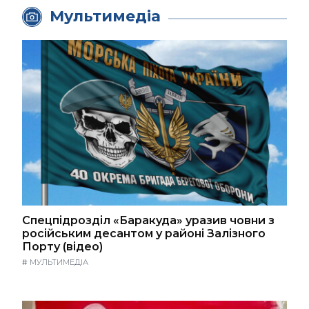
Мультимедіа
Спецпідрозділ «Баракуда» уразив човни з
російським десантом у районі Залізного
Порту (відео)
#
МУЛЬТИМЕДІА