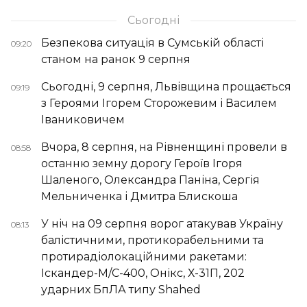
Сьогодні
Безпекова ситуація в Сумській області
09:20
станом на ранок 9 серпня
Сьогодні, 9 серпня, Львівщина прощається
09:19
з Героями Ігорем Сторожевим і Василем
Іваниковичем
Вчора, 8 серпня, на Рівненщині провели в
08:58
останню земну дорогу Героїв Ігоря
Шаленого, Олександра Паніна, Сергія
Мельниченка і Дмитра Блискоша
У ніч на 09 серпня ворог атакував Україну
08:13
балістичними, протикорабельними та
протирадіолокаційними ракетами:
Іскандер-М/С-400, Онікс, Х-31П, 202
ударних БпЛА типу Shahed