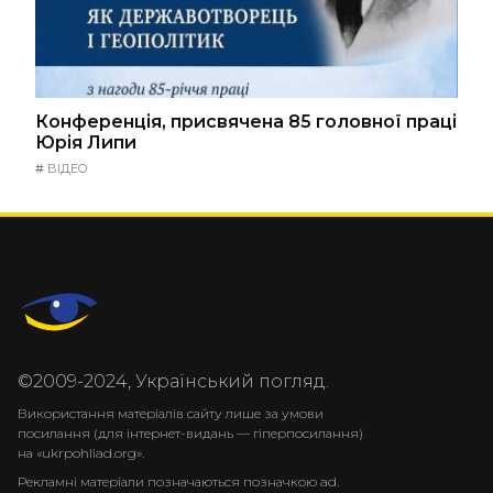
Конференція, присвячена 85 головної праці
Юрія Липи
#
ВІДЕО
©2009-2024, Український погляд.
Використання матеріалів сайту лише за умови
посилання (для інтернет-видань — гіперпосилання)
на «ukrpohliad.org».
Рекламні матеріали позначаються позначкою ad.