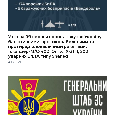
У ніч на 09 серпня ворог атакував Україну
балістичними, протикорабельними та
протирадіолокаційними ракетами:
Іскандер-М/С-400, Онікс, Х-31П, 202
ударних БпЛА типу Shahed
#
НОВИНИ