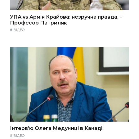
УПА vs Армія Крайова: незручна правда, –
Професор Патриляк
#
ВІДЕО
Інтерв’ю Олега Медуниці в Канаді
#
ВІДЕО