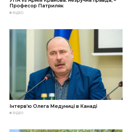
УПА vs Армія Крайова: незручна правда, –
Професор Патриляк
#
ВІДЕО
Інтерв’ю Олега Медуниці в Канаді
#
ВІДЕО