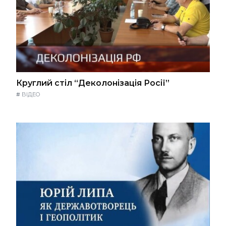
Круглий стіл “Деколонізація Росії”
#
ВІДЕО