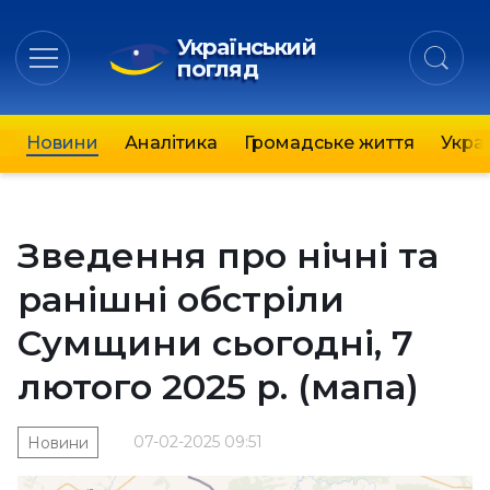
Український
погляд
Новини
Аналітика
Громадське життя
Украї
Зведення про нічні та
ранішні обстріли
Сумщини сьогодні, 7
лютого 2025 р. (мапа)
07-02-2025 09:51
Новини