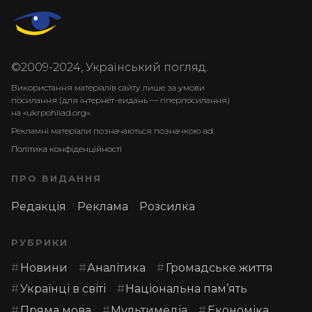
©2009-2024, Український погляд.
Використання матеріалів сайту лише за умови
посилання (для інтернет-видань — гіперпосилання)
на «ukrpohliad.org».
Рекламні матеріали позначаються позначкою ad.
Політика конфіденційності
ПРО ВИДАННЯ
Редакція
Реклама
Розсилка
РУБРИКИ
Новини
Аналітика
Громадське життя
Українці в світі
Національна пам’ять
Пряма мова
Мультимедіа
Економіка