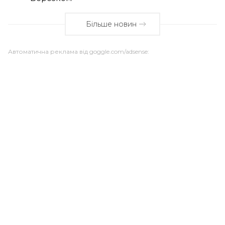
Більше новин
Автоматична реклама від goggle.com/adsense: