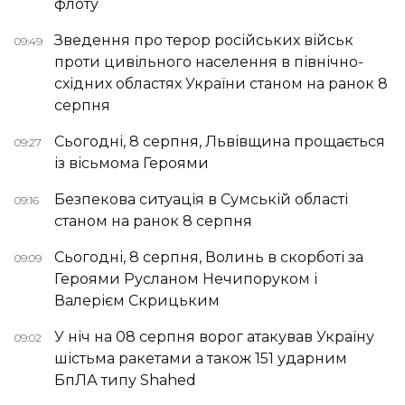
флоту
Зведення про терор російських військ
09:49
проти цивільного населення в північно-
східних областях України станом на ранок 8
серпня
Сьогодні, 8 серпня, Львівщина прощається
09:27
із вісьмома Героями
Безпекова ситуація в Сумській області
09:16
станом на ранок 8 серпня
Сьогодні, 8 серпня, Волинь в скорботі за
09:09
Героями Русланом Нечипоруком і
Валерієм Скрицьким
У ніч на 08 серпня ворог атакував Україну
09:02
шістьма ракетами а також 151 ударним
БпЛА типу Shahed