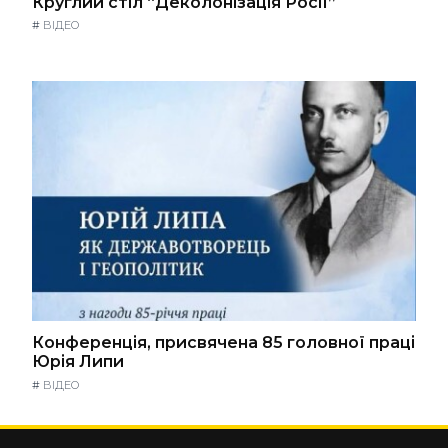
Круглий стіл “Деколонізація Росії”
#
ВІДЕО
Конференція, присвячена 85 головної праці
Юрія Липи
#
ВІДЕО