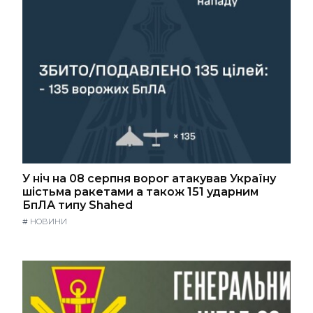
У ніч на 08 серпня ворог атакував Україну
шістьма ракетами а також 151 ударним
БпЛА типу Shahed
#
НОВИНИ