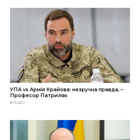
УПА vs Армія Крайова: незручна правда, –
Професор Патриляк
#
ВІДЕО