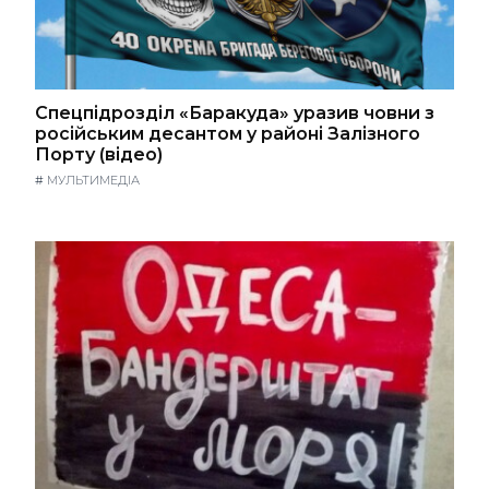
Спецпідрозділ «Баракуда» уразив човни з
російським десантом у районі Залізного
Порту (відео)
#
МУЛЬТИМЕДІА