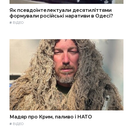
Як псевдоінтелектуали десятиліттями
формували російські наративи в Одесі?
#
ВІДЕО
Мадяр про Крим, паливо і НАТО
#
ВІДЕО