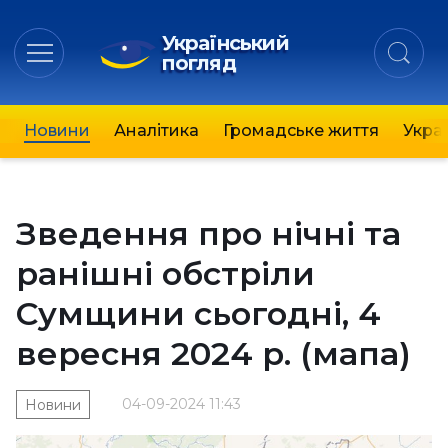
Український
погляд
Новини
Аналітика
Громадське життя
Украї
Зведення про нічні та
ранішні обстріли
Сумщини сьогодні, 4
вересня 2024 р. (мапа)
04-09-2024 11:43
Новини