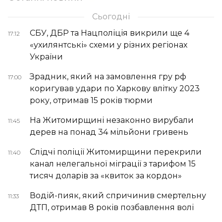
Сьогодні
СБУ, ДБР та Нацполіція викрили ще 4
17:12
«ухилянтські» схеми у різних регіонах
України
Зрадник, який на замовлення гру рф
17:00
коригував удари по Харкову влітку 2023
року, отримав 15 років тюрми
На Житомирщині незаконно вирубали
11:45
дерев на понад 34 мільйони гривень
Слідчі поліції Житомирщини перекрили
11:40
канал нелегальної міграції з тарифом 15
тисяч доларів за «квиток за кордон»
Водій-пияк, який спричинив смертельну
11:33
ДТП, отримав 8 років позбавлення волі