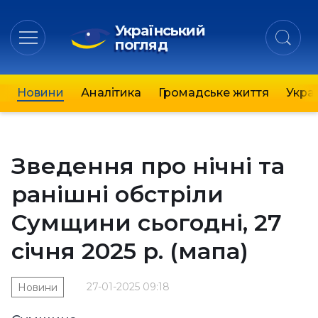
Український
погляд
Новини
Аналітика
Громадське життя
Украї
Зведення про нічні та
ранішні обстріли
Сумщини сьогодні, 27
січня 2025 р. (мапа)
27-01-2025 09:18
Новини