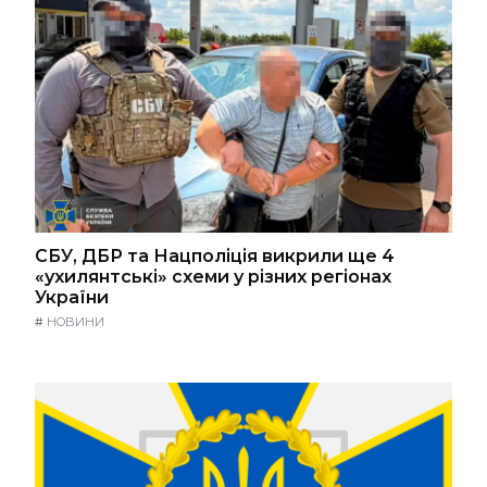
СБУ, ДБР та Нацполіція викрили ще 4
«ухилянтські» схеми у різних регіонах
України
#
НОВИНИ