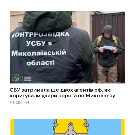
СБУ затримала ще двох агентів рф, які
коригували удари ворога по Миколаєву
#
НОВИНИ