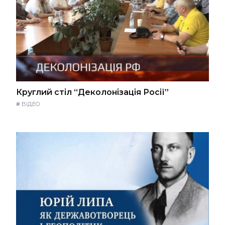
Круглий стіл “Деколонізація Росії”
#
ВІДЕО