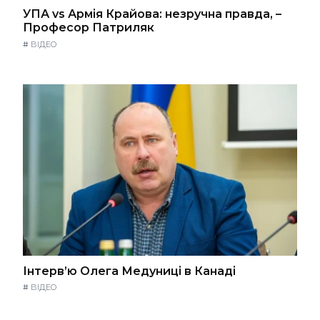
УПА vs Армія Крайова: незручна правда, –
Професор Патриляк
#
ВІДЕО
Інтерв’ю Олега Медуниці в Канаді
#
ВІДЕО