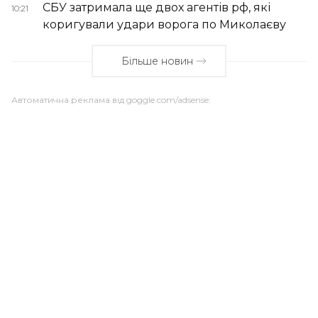
СБУ затримала ще двох агентів рф, які
10:21
коригували удари ворога по Миколаєву
Більше новин
Автоматична реклама від goggle.com/adsense: