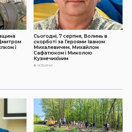
івщина
Сьогодні, 7 серпня, Волинь в
 Дмитром
скорботі за Героями Іваном
пком і
Михалевичем, Михайлом
Сафатюком і Миколою
Кузнечихіним
#
НОВИНИ