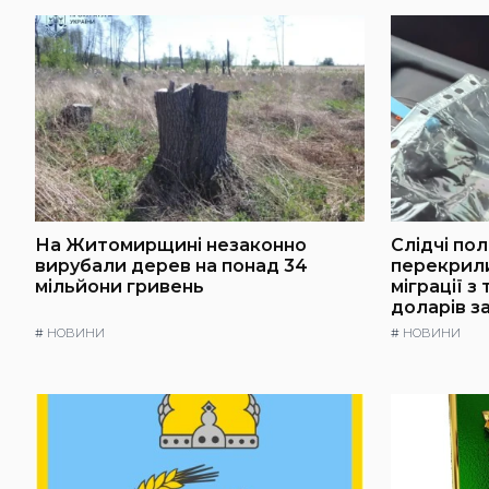
На Житомирщині незаконно
Слідчі по
вирубали дерев на понад 34
перекрили
мільйони гривень
міграції з
доларів з
#
НОВИНИ
#
НОВИНИ