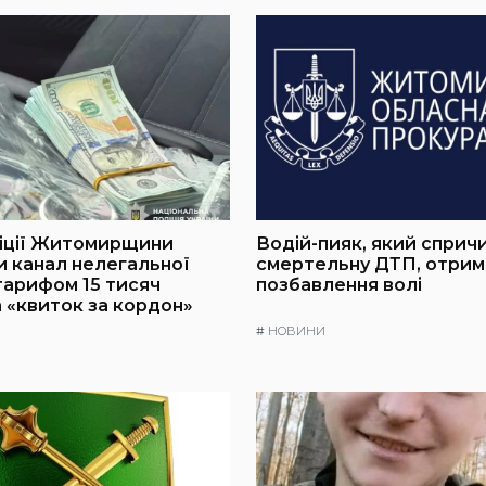
ліції Житомирщини
Водій-пияк, який сприч
 канал нелегальної
смертельну ДТП, отрима
 тарифом 15 тисяч
позбавлення волі
а «квиток за кордон»
#
НОВИНИ