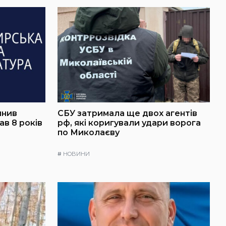
инив
СБУ затримала ще двох агентів
в 8 років
рф, які коригували удари ворога
по Миколаєву
#
НОВИНИ