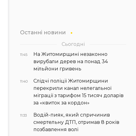
Останні новини
Сьогодні
На Житомирщині незаконно
11:45
вирубали дерев на понад 34
мільйони гривень
Слідчі поліції Житомирщини
11:40
перекрили канал нелегальної
міграції з тарифом 15 тисяч доларів
за «квиток за кордон»
Водій-пияк, який спричинив
11:33
смертельну ДТП, отримав 8 років
позбавлення волі