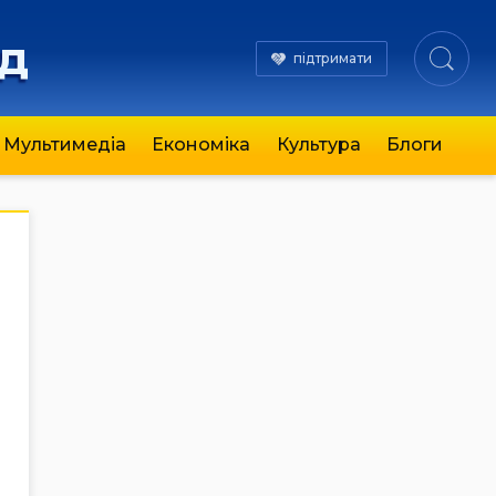
яд
підтримати
Мультимедіа
Економіка
Культура
Блоги