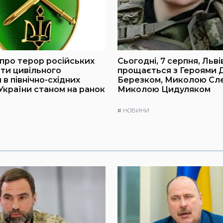
про терор російських
Сьогодні, 7 серпня, Льв
оти цивільного
прощається з Героями
в північно-східних
Березком, Миколою Слє
України станом на ранок
Миколою Цидуляком
#
НОВИНИ