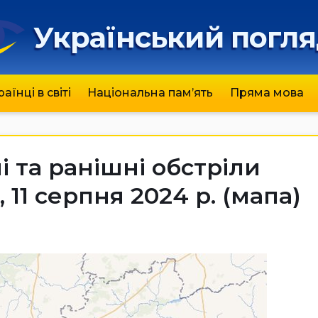
Український погл
раїнці в світі
Національна пам’ять
Пряма мова
і та ранішні обстріли
11 серпня 2024 р. (мапа)