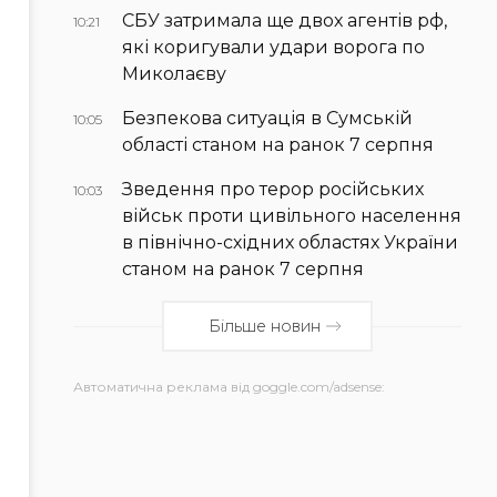
СБУ затримала ще двох агентів рф,
10:21
які коригували удари ворога по
Миколаєву
Безпекова ситуація в Сумській
10:05
області станом на ранок 7 серпня
Зведення про терор російських
10:03
військ проти цивільного населення
в північно-східних областях України
станом на ранок 7 серпня
Більше новин
Автоматична реклама від goggle.com/adsense: