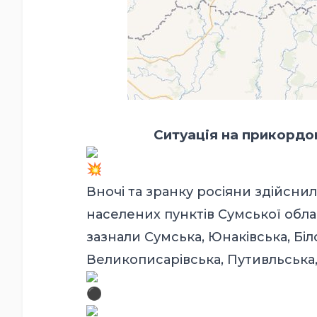
Ситуація на прикордон
Вночі та зранку росіяни здійсни
населених пунктів Сумської облас
зазнали Сумська, Юнаківська, Біл
Великописарівська, Путивльська,