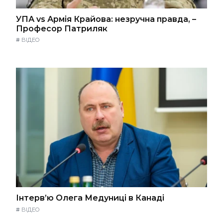
УПА vs Армія Крайова: незручна правда, –
Професор Патриляк
#
ВІДЕО
Інтерв’ю Олега Медуниці в Канаді
#
ВІДЕО