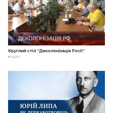
Круглий стіл “Деколонізація Росії”
#
ВІДЕО