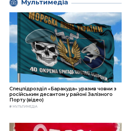
Мультимедіа
Спецпідрозділ «Баракуда» уразив човни з
російським десантом у районі Залізного
Порту (відео)
#
МУЛЬТИМЕДІА