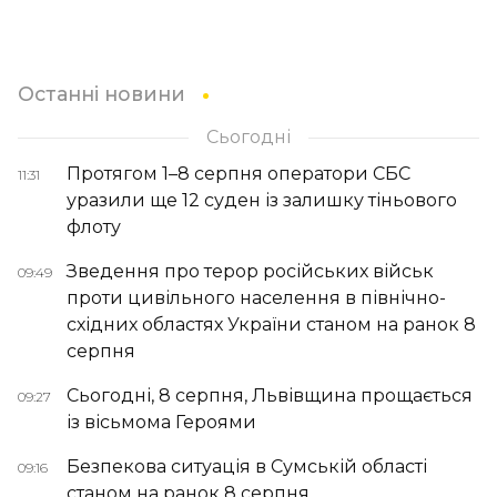
Останні новини
Сьогодні
Протягом 1–8 серпня оператори СБС
11:31
уразили ще 12 суден із залишку тіньового
флоту
Зведення про терор російських військ
09:49
проти цивільного населення в північно-
східних областях України станом на ранок 8
серпня
Сьогодні, 8 серпня, Львівщина прощається
09:27
із вісьмома Героями
Безпекова ситуація в Сумській області
09:16
станом на ранок 8 серпня