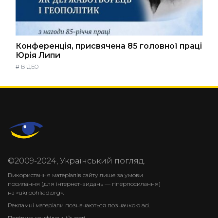
Конференція, присвячена 85 головної праці
Юрія Липи
#
ВІДЕО
©2009-2024, Український погляд.
Використання матеріалів сайту лише за умови
посилання (для інтернет-видань — гіперпосилання)
на «ukrpohliad.org».
Рекламні матеріали позначаються позначкою ad.
Політика конфіденційності