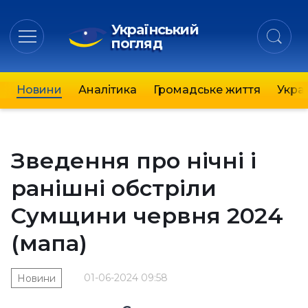
Український
погляд
Новини
Аналітика
Громадське життя
Украї
Зведення про нічні і
ранішні обстріли
Сумщини червня 2024
(мапа)
01-06-2024 09:58
Новини