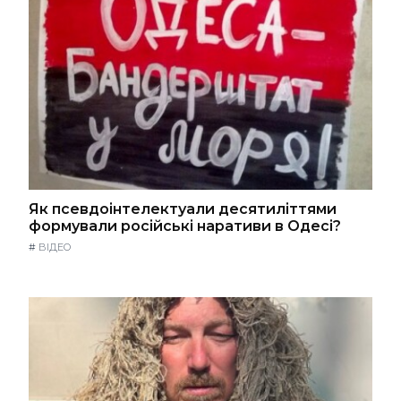
Як псевдоінтелектуали десятиліттями
формували російські наративи в Одесі?
#
ВІДЕО