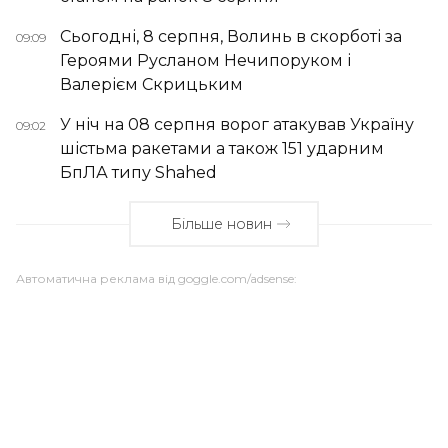
Сьогодні, 8 серпня, Волинь в скорботі за
09:09
Героями Русланом Нечипоруком і
Валерієм Скрицьким
У ніч на 08 серпня ворог атакував Україну
09:02
шістьма ракетами а також 151 ударним
БпЛА типу Shahed
Більше новин
Автоматична реклама від goggle.com/adsense: