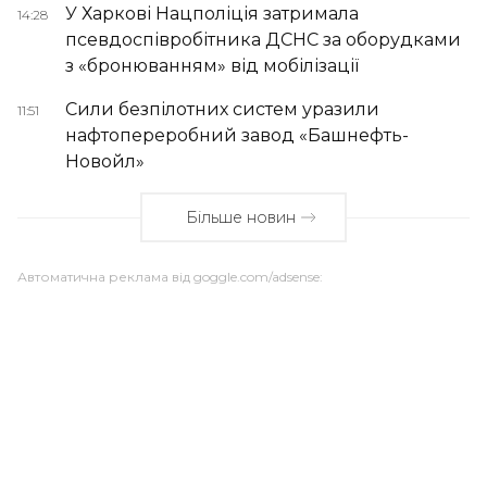
У Харкові Нацполіція затримала
14:28
псевдоспівробітника ДСНС за оборудками
з «бронюванням» від мобілізації
Сили безпілотних систем уразили
11:51
нафтопереробний завод «Башнефть-
Новойл»
Більше новин
Автоматична реклама від goggle.com/adsense: