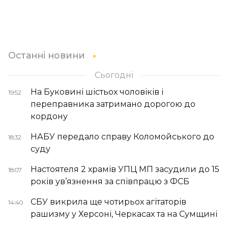
Останні новини
Сьогодні
На Буковині шістьох чоловіків і
19:52
переправника затримано дорогою до
кордону
НАБУ передало справу Коломойського до
18:32
суду
Настоятеля 2 храмів УПЦ МП засудили до 15
18:07
років ув’язнення за співпрацю з ФСБ
СБУ викрила ще чотирьох агітаторів
14:40
рашизму у Херсоні, Черкасах та на Сумщині