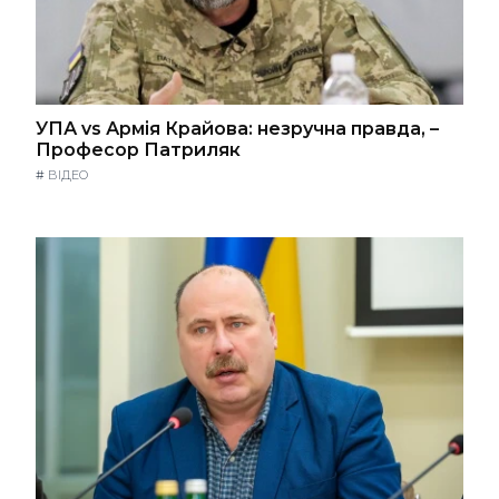
УПА vs Армія Крайова: незручна правда, –
Професор Патриляк
#
ВІДЕО