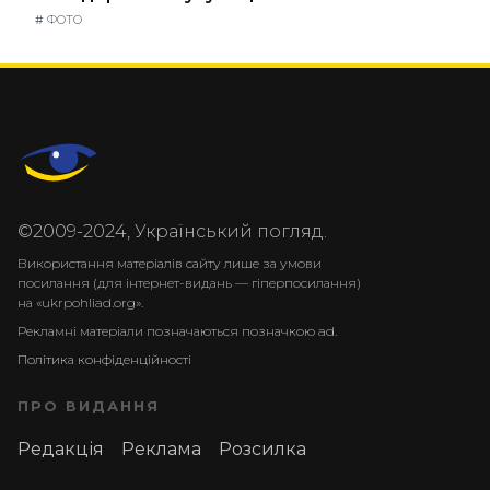
#
ФОТО
©2009-2024, Український погляд.
Використання матеріалів сайту лише за умови
посилання (для інтернет-видань — гіперпосилання)
на «ukrpohliad.org».
Рекламні матеріали позначаються позначкою ad.
Політика конфіденційності
ПРО ВИДАННЯ
Редакція
Реклама
Розсилка