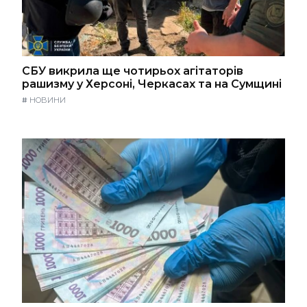
СБУ викрила ще чотирьох агітаторів
рашизму у Херсоні, Черкасах та на Сумщині
#
НОВИНИ