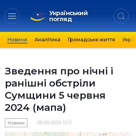
Український
погляд
Новини
Аналітика
Громадське життя
Украї
Зведення про нічні і
ранішні обстріли
Сумщини 5 червня
2024 (мапа)
05-06-2024 10:11
Новини