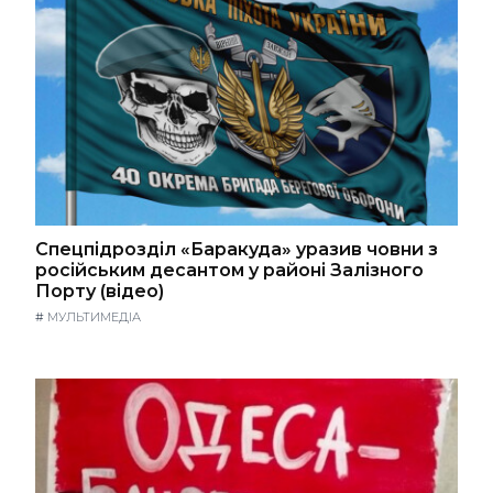
Спецпідрозділ «Баракуда» уразив човни з
російським десантом у районі Залізного
Порту (відео)
#
МУЛЬТИМЕДІА