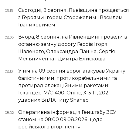
Сьогодні, 9 серпня, Львівщина прощається
09:19
з Героями Ігорем Сторожевим і Василем
Іваниковичем
Вчора, 8 серпня, на Рівненщині провели в
08:58
останню земну дорогу Героїв Ігоря
Шаленого, Олександра Паніна, Сергія
Мельниченка і Дмитра Блискоша
У ніч на 09 серпня ворог атакував Україну
08:13
балістичними, протикорабельними та
протирадіолокаційними ракетами:
Іскандер-М/С-400, Онікс, Х-31П, 202
ударних БпЛА типу Shahed
Оперативна інформація Генштабу ЗСУ
08:02
станом на 08:00 09.08.2026 щодо
російського вторгнення