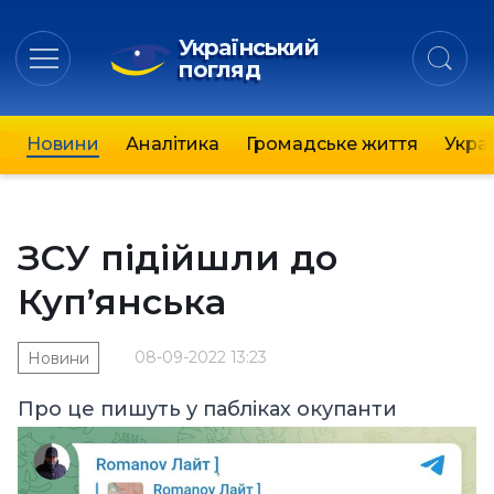
Український
погляд
Новини
Аналітика
Громадське життя
Украї
ЗСУ підійшли до
Куп’янська
08-09-2022 13:23
Новини
Про це пишуть у пабліках окупанти