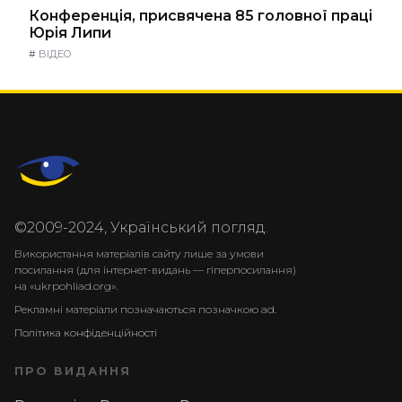
Конференція, присвячена 85 головної праці
Юрія Липи
#
ВІДЕО
©2009-2024, Український погляд.
Використання матеріалів сайту лише за умови
посилання (для інтернет-видань — гіперпосилання)
на «ukrpohliad.org».
Рекламні матеріали позначаються позначкою ad.
Політика конфіденційності
ПРО ВИДАННЯ