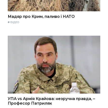
Мадяр про Крим, паливо і НАТО
#
ВІДЕО
УПА vs Армія Крайова: незручна правда, –
Професор Патриляк