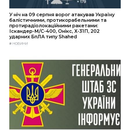
У ніч на 09 серпня ворог атакував Україну
балістичними, протикорабельними та
протирадіолокаційними ракетами:
Іскандер-М/С-400, Онікс, Х-31П, 202
ударних БпЛА типу Shahed
#
НОВИНИ