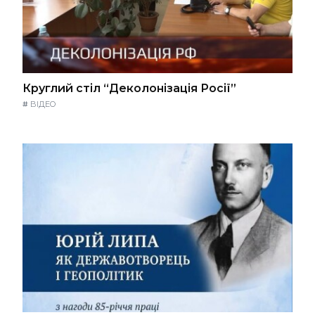
Круглий стіл “Деколонізація Росії”
#
ВІДЕО