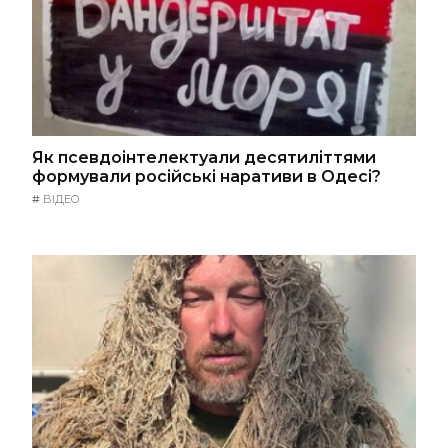
Як псевдоінтелектуали десятиліттями
формували російські наративи в Одесі?
#
ВІДЕО