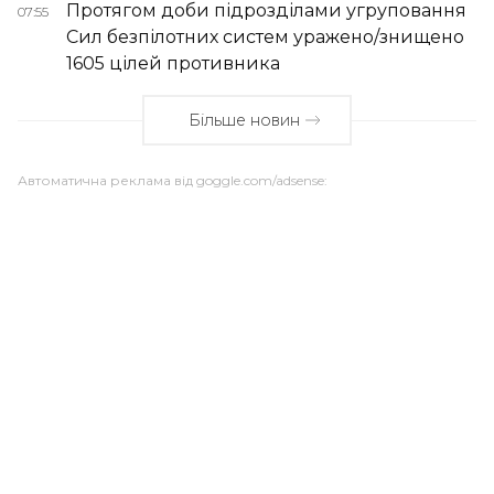
Протягом доби підрозділами угруповання
07:55
Сил безпілотних систем уражено/знищено
1605 цілей противника
Більше новин
Автоматична реклама від goggle.com/adsense: