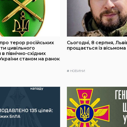
про терор російських
Сьогодні, 8 серпня, Льв
оти цивільного
прощається із вісьмома
в північно-східних
України станом на ранок
#
НОВИНИ