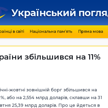
Український погл
раїнці в світі
Національна пам’ять
Пряма мова
раїни збільшився на 11%
січні-жовтні зовнішній борг збільшився на
2%, або на 2,554 млрд доларів, склавши на 31
втня 25,39 млрд доларів. Про це йдеться в