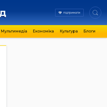
яд
підтримати
Мультимедіа
Економіка
Культура
Блоги