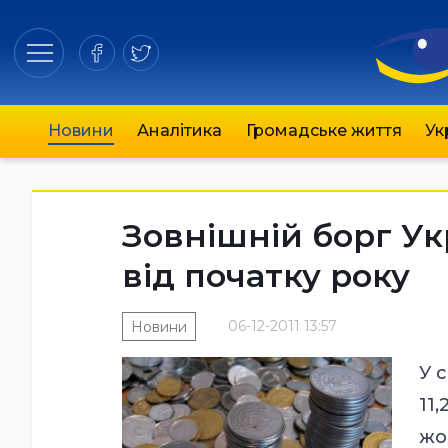
Новини
Аналітика
Громадське життя
Ук
Зовнішній борг Ук
від початку року
06-12-2011 13:57
Новини
У 
11,
жо