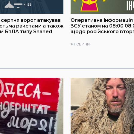
8 серпня ворог атакував
Оперативна інформація
істьма ракетами а також
ЗСУ станом на 08:00 08.
им БпЛА типу Shahed
щодо російського втор
#
НОВИНИ