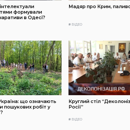
інтелектуали
Мадяр про Крим, паливо
ттями формували
 наративи в Одесі?
#
ВІДЕО
Україна: що означають
Круглий стіл “Деколоні
и пошукових робіт у
Росії”
?
#
ВІДЕО