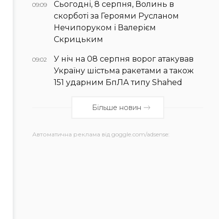
Сьогодні, 8 серпня, Волинь в
09:09
скорботі за Героями Русланом
Нечипоруком і Валерієм
Скрицьким
У ніч на 08 серпня ворог атакував
09:02
Україну шістьма ракетами а також
151 ударним БпЛА типу Shahed
Більше новин
Автоматична реклама від goggle.com/adsense: