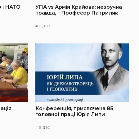
 і НАТО
УПА vs Армія Крайова: незручна
правда, – Професор Патриляк
#
ВІДЕО
зація
Конференція, присвячена 85
головної праці Юрія Липи
#
ВІДЕО