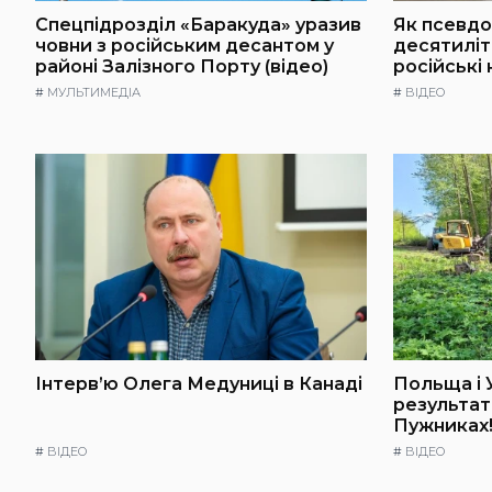
Спецпідрозділ «Баракуда» уразив
Як псевдо
човни з російським десантом у
десятилі
районі Залізного Порту (відео)
російські
#
МУЛЬТИМЕДІА
#
ВІДЕО
Інтерв’ю Олега Медуниці в Канаді
Польща і 
результат
Пужниках!
#
ВІДЕО
#
ВІДЕО