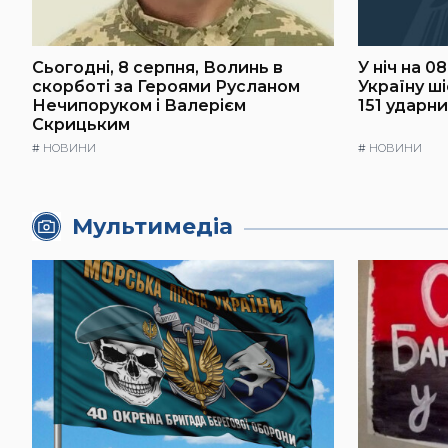
Сьогодні, 8 серпня, Волинь в
У ніч на 0
скорботі за Героями Русланом
Україну ш
Нечипоруком і Валерієм
151 ударн
Скрицьким
#
НОВИНИ
#
НОВИНИ
Мультимедіа