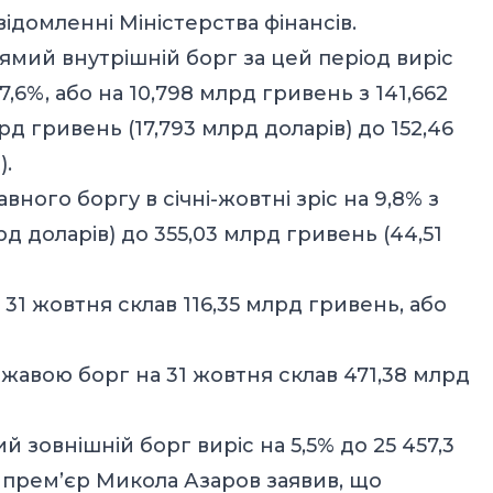
відомленні Міністерства фінансів.
ямий внутрішній борг за цей період виріс
 7,6%, або на 10,798 млрд гривень з 141,662
рд гривень (17,793 млрд доларів) до 152,46
).
ного боргу в січні-жовтні зріс на 9,8% з
д доларів) до 355,03 млрд гривень (44,51
1 жовтня склав 116,35 млрд гривень, або
авою борг на 31 жовтня склав 471,38 млрд
й зовнішній борг виріс на 5,5% до 25 457,3
 прем’єр Микола Азаров заявив, що