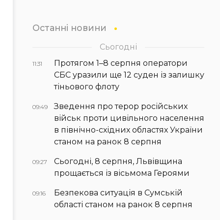
Останні новини
Сьогодні
Протягом 1–8 серпня оператори
11:31
СБС уразили ще 12 суден із залишку
тіньового флоту
Зведення про терор російських
09:49
військ проти цивільного населення
в північно-східних областях України
станом на ранок 8 серпня
Сьогодні, 8 серпня, Львівщина
09:27
прощається із вісьмома Героями
Безпекова ситуація в Сумській
09:16
області станом на ранок 8 серпня