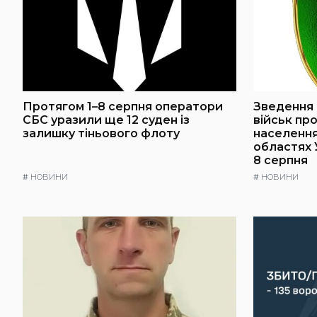
Протягом 1–8 серпня оператори
Зведення 
СБС уразили ще 12 суден із
військ пр
залишку тіньового флоту
населення 
областях 
8 серпня
#
НОВИНИ
#
НОВИНИ