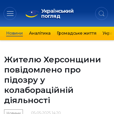
Український
погляд
Новини
Аналітика
Громадське життя
Украї
Жителю Херсонщини
повідомлено про
підозру у
колабораційній
діяльності
05-05-2025 14:20
Новини