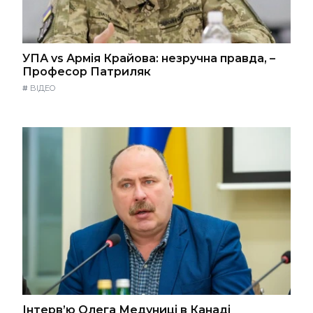
УПА vs Армія Крайова: незручна правда, –
Професор Патриляк
#
ВІДЕО
Інтерв’ю Олега Медуниці в Канаді