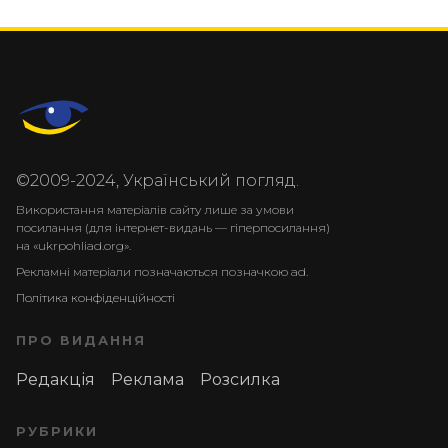
©2009-2024, Український погляд.
Використання матеріалів сайту лише за умови
посилання (для інтернет-видань — гіперпосилання)
на «ukrpohliad.org».
Рекламні матеріали позначаються позначкою ad.
Політика конфіденційності
ПРО ВИДАННЯ
Редакція
Реклама
Розсилка
РУБРИКИ