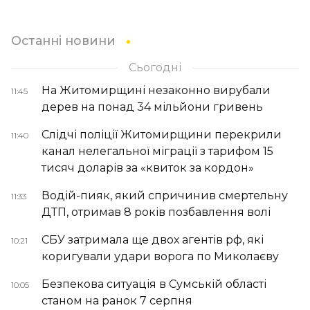
Останні новини
Сьогодні
На Житомирщині незаконно вирубали
11:45
дерев на понад 34 мільйони гривень
Слідчі поліції Житомирщини перекрили
11:40
канал нелегальної міграції з тарифом 15
тисяч доларів за «квиток за кордон»
Водій-пияк, який спричинив смертельну
11:33
ДТП, отримав 8 років позбавлення волі
СБУ затримала ще двох агентів рф, які
10:21
коригували удари ворога по Миколаєву
Безпекова ситуація в Сумській області
10:05
станом на ранок 7 серпня