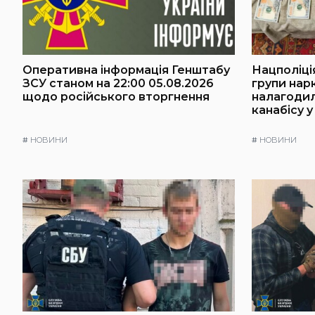
Оперативна інформація Генштабу
Нацполіці
ЗСУ станом на 22:00 05.08.2026
групи нарк
щодо російського вторгнення
налагоди
канабісу у
#
НОВИНИ
#
НОВИНИ