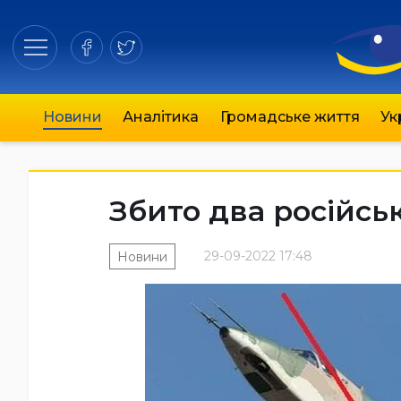
Новини
Аналітика
Громадське життя
Ук
Збито два російсь
29-09-2022 17:48
Новини