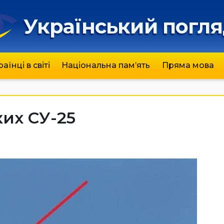
Український погл
раїнці в світі
Національна пам’ять
Пряма мова
ких СУ-25