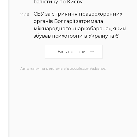
балістику по Києву
СБУ за сприяння правоохоронних
14:48
органів Болгарії затримала
міжнародного «наркобарона», який
збував психотропи в Україну та Є
Більше новин
Автоматична реклама від goggle.com/adsense: