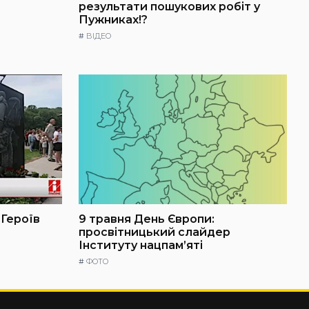
результати пошукових робіт у
Пужниках!?
#
ВІДЕО
 Героїв
9 травня День Європи:
просвітницький слайдер
Інституту нацпам’яті
#
ФОТО