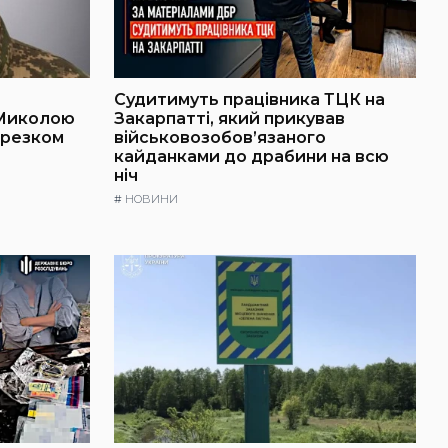
Судитимуть працівника ТЦК на
 Миколою
Закарпатті, який прикував
ерезком
військовозобов’язаного
кайданками до драбини на всю
ніч
#
НОВИНИ