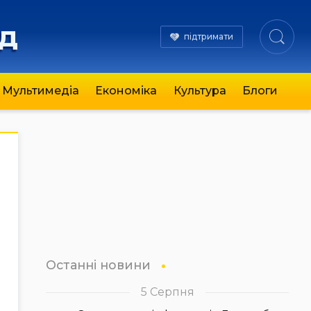
яд
підтримати
Мультимедіа
Економіка
Культура
Блоги
Останні новини
5 Серпня