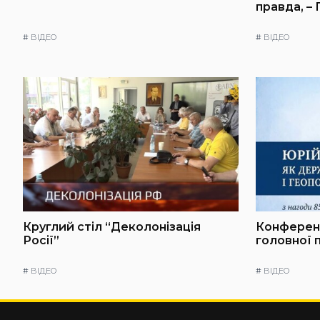
правда, –
#
ВІДЕО
#
ВІДЕО
Круглий стіл “Деколонізація
Конференц
Росії”
головної 
#
ВІДЕО
#
ВІДЕО