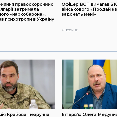
рияння правоохоронних
Офіцер ВСП вимагав $10
олгарії затримала
військового «Продай кв
ого «наркобарона»,
задонать мені»
ав психотропи в Україну
#
НОВИНИ
мія Крайова: незручна
Інтерв’ю Олега Медуниц