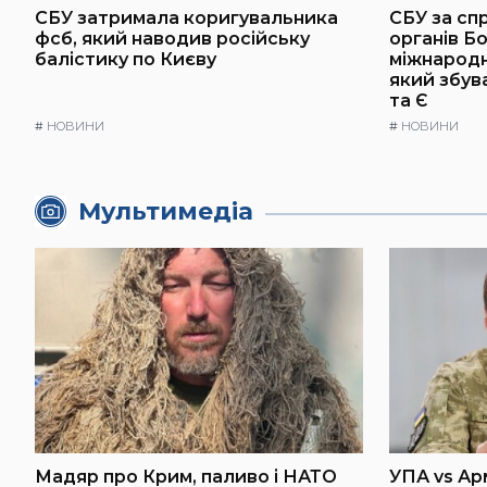
СБУ затримала коригувальника
СБУ за сп
фсб, який наводив російську
органів Б
балістику по Києву
міжнародн
який збув
та Є
#
НОВИНИ
#
НОВИНИ
Мультимедіа
Мадяр про Крим, паливо і НАТО
УПА vs Ар