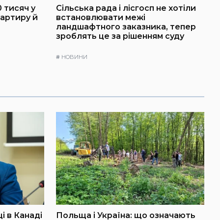
 тисяч у
Сільська рада і лісгосп не хотіли
артиру й
встановлювати межі
ландшафтного заказника, тепер
зроблять це за рішенням суду
#
НОВИНИ
і в Канаді
Польща і Україна: що означають