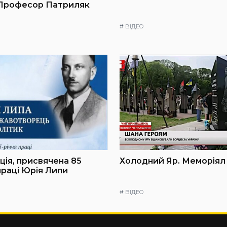
 Професор Патриляк
#
ВІДЕО
ія, присвячена 85
Холодний Яр. Меморіял
праці Юрія Липи
#
ВІДЕО