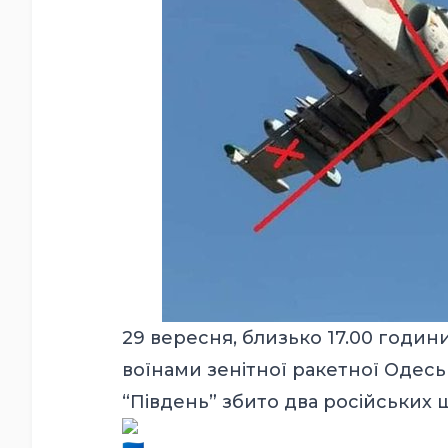
29 вересня, близько 17.00 годи
воїнами зенітної ракетної Одес
“Південь” збито два російських 