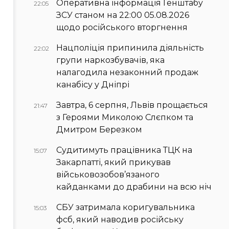
Оперативна інформація Генштабу
22:05
ЗСУ станом на 22:00 05.08.2026
щодо російського вторгнення
Нацполіція припинила діяльність
22:02
групи наркозбувачів, яка
налагодила незаконний продаж
канабісу у Дніпрі
Завтра, 6 серпня, Львів прощається
21:47
з Героями Миколою Слєпком та
Дмитром Березком
Судитимуть працівника ТЦК на
15:07
Закарпатті, який прикував
військовозобов’язаного
кайданками до драбини на всю ніч
СБУ затримала коригувальника
15:03
фсб, який наводив російську