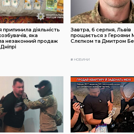
я припинила діяльність
Завтра, 6 серпня, Львів
озбувачів, яка
прощається з Героями
ла незаконний продаж
Слєпком та Дмитром Б
 Дніпрі
#
НОВИНИ