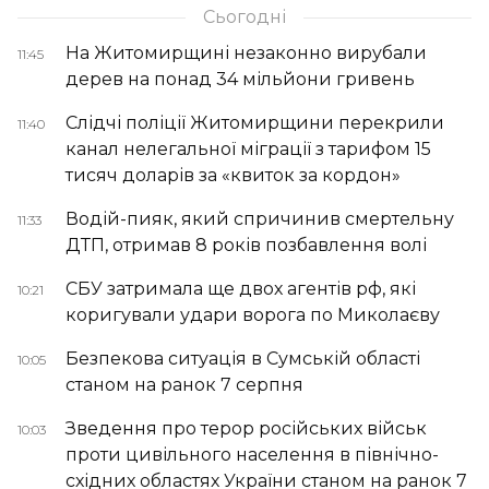
Сьогодні
На Житомирщині незаконно вирубали
11:45
дерев на понад 34 мільйони гривень
Слідчі поліції Житомирщини перекрили
11:40
канал нелегальної міграції з тарифом 15
тисяч доларів за «квиток за кордон»
Водій-пияк, який спричинив смертельну
11:33
ДТП, отримав 8 років позбавлення волі
СБУ затримала ще двох агентів рф, які
10:21
коригували удари ворога по Миколаєву
Безпекова ситуація в Сумській області
10:05
станом на ранок 7 серпня
Зведення про терор російських військ
10:03
проти цивільного населення в північно-
східних областях України станом на ранок 7