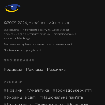
©2009-2024, Український погляд.
Використання матеріалів сайту лише за умови
посилання (для інтернет-видань — гіперпосилання)
на «ukrpohliad.org».
Рекламні матеріали позначаються позначкою ad.
Політика конфіденційності
ПРО ВИДАННЯ
Редакція
Реклама
Розсилка
РУБРИКИ
Новини
Аналітика
Громадське життя
Українці в світі
Національна пам’ять
Пряма мова
Мультимедіа
Економіка