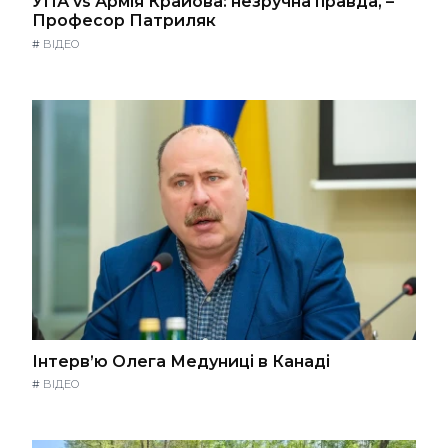
УПА vs Армія Крайова: незручна правда, –
Професор Патриляк
#
ВІДЕО
Інтерв’ю Олега Медуниці в Канаді
#
ВІДЕО