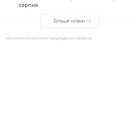
серпня
Більше новин
Автоматична реклама від goggle.com/adsense: