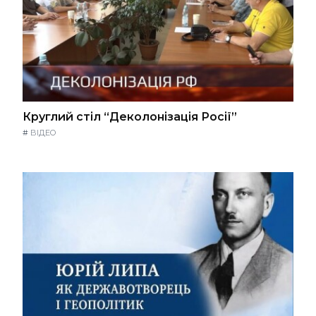
Круглий стіл “Деколонізація Росії”
#
ВІДЕО