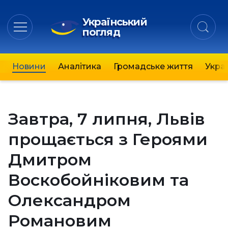
Український
погляд
Новини
Аналітика
Громадське життя
Украї
Завтра, 7 липня, Львів
прощається з Героями
Дмитром
Воскобойніковим та
Олександром
Романовим