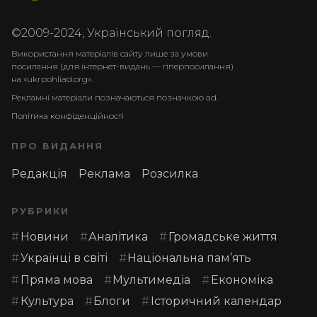
©2009-2024, Український погляд.
Використання матеріалів сайту лише за умови
посилання (для інтернет-видань — гіперпосилання)
на «ukrpohliad.org».
Рекламні матеріали позначаються позначкою ad.
Політика конфіденційності
ПРО ВИДАННЯ
Редакція
Реклама
Розсилка
РУБРИКИ
Новини
Аналітика
Громадське життя
Українці в світі
Національна пам’ять
Пряма мова
Мультимедіа
Економіка
Культура
Блоги
Історичний календар