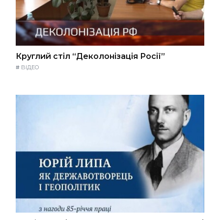
Круглий стіл “Деколонізація Росії”
#
ВІДЕО