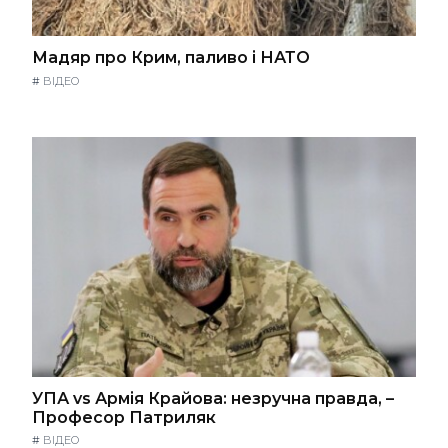
Мадяр про Крим, паливо і НАТО
#
ВІДЕО
УПА vs Армія Крайова: незручна правда, –
Професор Патриляк
#
ВІДЕО