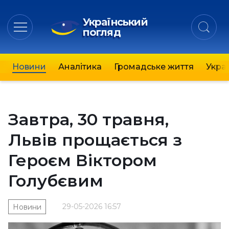
Український
погляд
Новини
Аналітика
Громадське життя
Украї
Завтра, 30 травня,
Львів прощається з
Героєм Віктором
Голубєвим
29-05-2026 16:57
Новини