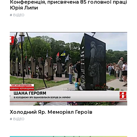
Конференція, присвячена 85 головної праці
Юрія Липи
#
ВІДЕО
Холодний Яр. Меморіял Героїв
#
ВІДЕО