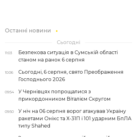
Останні новини
Сьогодні
Безпекова ситуація в Сумській області
11:03
станом на ранок 6 серпня
Сьогодні, 6 серпня, свято Преображення
10:06
Господнього 2026
У Чернівцях попрощалися з
09:54
прикордонником Віталієм Скругом
У ніч на 06 серпня ворог атакував Україну
09:50
ракетами Онікс та Х-31П і 101 ударним БпЛА
типу Shahed