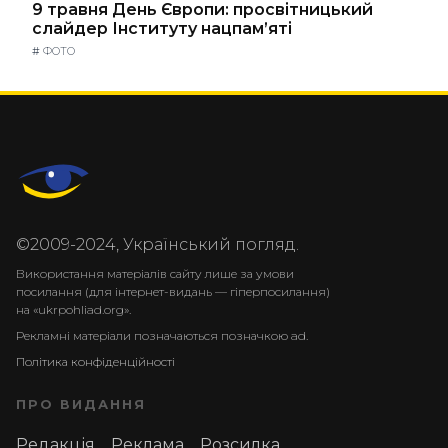
9 травня День Європи: просвітницький
слайдер Інституту нацпам’яті
#
ФОТО
©2009-2024, Український погляд.
Використання матеріалів сайту лише за умови
посилання (для інтернет-видань — гіперпосилання)
на «ukrpohliad.org».
Рекламні матеріали позначаються позначкою ad.
Політика конфіденційності
ПРО ВИДАННЯ
Редакція
Реклама
Розсилка