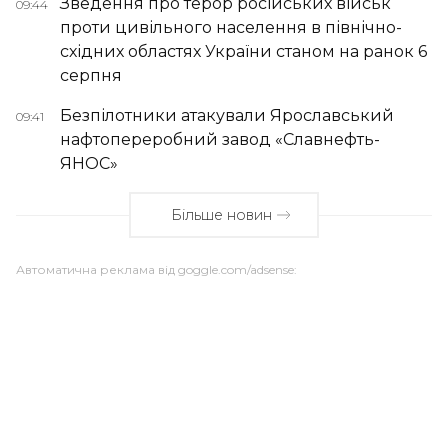
Зведення про терор російських військ
09:44
проти цивільного населення в північно-
східних областях України станом на ранок 6
серпня
Безпілотники атакували Ярославський
09:41
нафтопереробний завод «Славнефть-
ЯНОС»
Більше новин
Автоматична реклама від goggle.com/adsense: