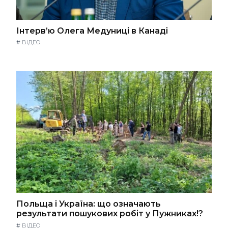
Інтерв’ю Олега Медуниці в Канаді
#
ВІДЕО
Польща і Україна: що означають
результати пошукових робіт у Пужниках!?
#
ВІДЕО