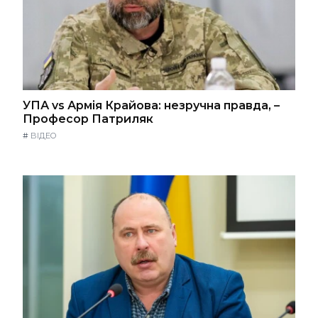
УПА vs Армія Крайова: незручна правда, –
Професор Патриляк
#
ВІДЕО