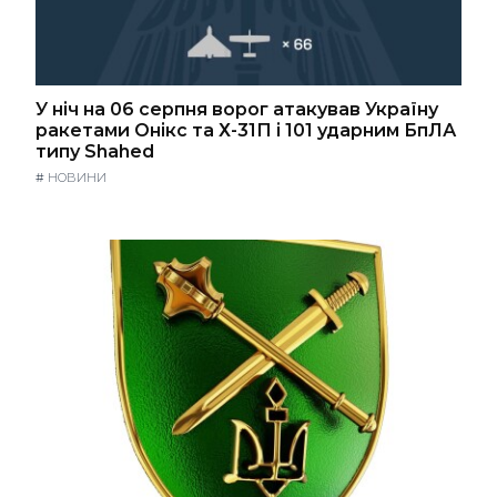
У ніч на 06 серпня ворог атакував Україну
ракетами Онікс та Х-31П і 101 ударним БпЛА
типу Shahed
#
НОВИНИ