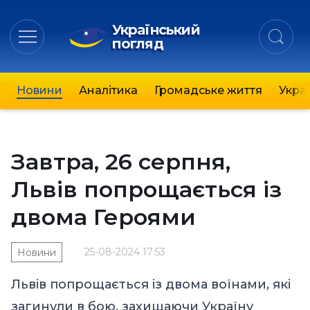
Український
погляд
Новини
Аналітика
Громадське життя
Украї
Завтра, 26 серпня,
Львів попрощається із
двома Героями
25-08-2024 17:53
Новини
Львів попрощається із двома воїнами, які
загинули в бою, захищаючи Україну