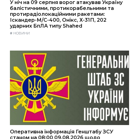
У ніч на 09 серпня ворог атакував Україну
балістичними, протикорабельними та
протирадіолокаційними ракетами:
Іскандер-М/С-400, Онікс, Х-31П, 202
ударних БпЛА типу Shahed
#
НОВИНИ
Оперативна інформація Генштабу ЗСУ
станом на 08:00 09.08.2026 щодо