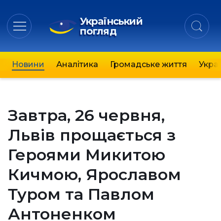
Український
погляд
Новини
Аналітика
Громадське життя
Украї
Завтра, 26 червня,
Львів прощається з
Героями Микитою
Кичмою, Ярославом
Туром та Павлом
Антоненком