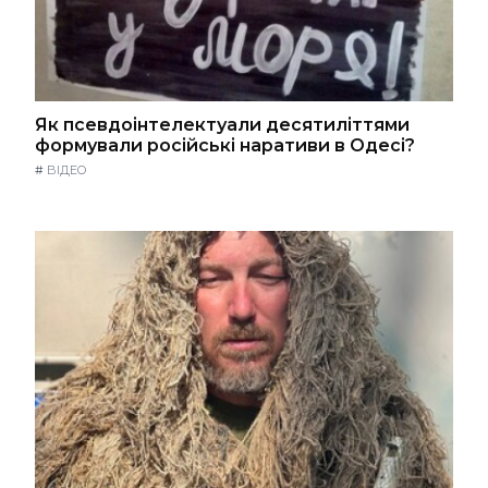
Як псевдоінтелектуали десятиліттями
формували російські наративи в Одесі?
#
ВІДЕО