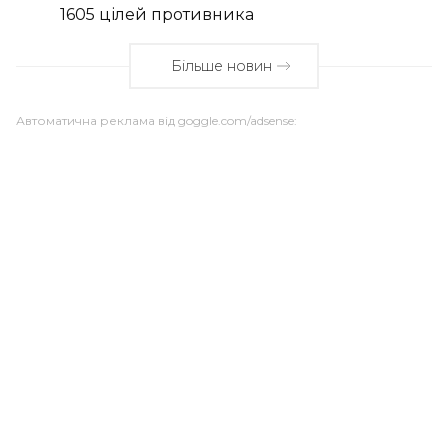
1605 цілей противника
Більше новин
Автоматична реклама від goggle.com/adsense: