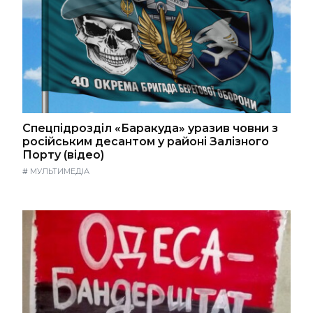
Спецпідрозділ «Баракуда» уразив човни з
російським десантом у районі Залізного
Порту (відео)
#
МУЛЬТИМЕДІА