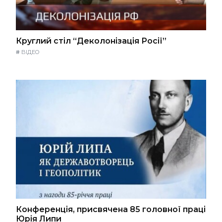
Круглий стіл “Деколонізація Росії”
#
ВІДЕО
Конференція, присвячена 85 головної праці
Юрія Липи