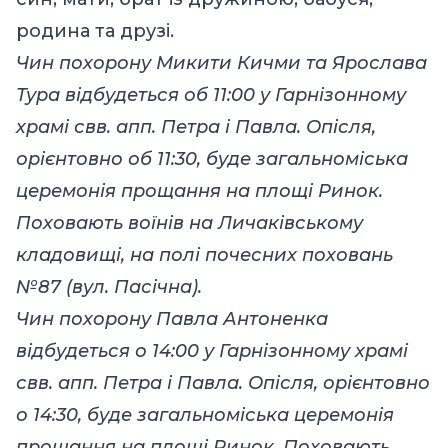
родина та друзі.
Чин похорону Микити Кичми та Ярослава
Тура відбудеться об 11:00 у Гарнізонному
храмі свв. апп. Петра і Павла. Опісля,
орієнтовно об 11:30, буде загальноміська
церемонія прощання на площі Ринок.
Поховають воїнів на Личаківському
кладовищі, на полі почесних поховань
№87 (вул. Пасічна).
Чин похорону Павла Антоненка
відбудеться о 14:00 у Гарнізонному храмі
свв. апп. Петра і Павла. Опісля, орієнтовно
о 14:30, буде загальноміська церемонія
прощання на площі Ринок. Поховають