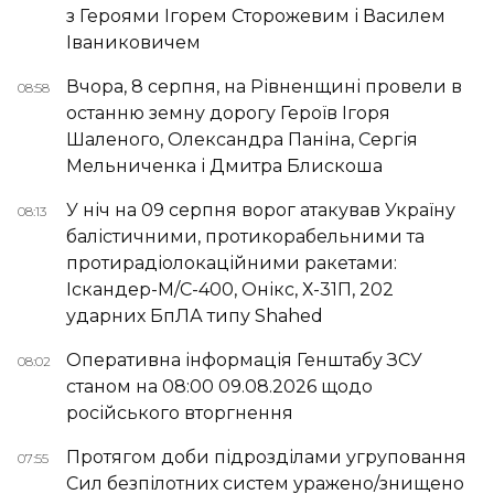
з Героями Ігорем Сторожевим і Василем
Іваниковичем
Вчора, 8 серпня, на Рівненщині провели в
08:58
останню земну дорогу Героїв Ігоря
Шаленого, Олександра Паніна, Сергія
Мельниченка і Дмитра Блискоша
У ніч на 09 серпня ворог атакував Україну
08:13
балістичними, протикорабельними та
протирадіолокаційними ракетами:
Іскандер-М/С-400, Онікс, Х-31П, 202
ударних БпЛА типу Shahed
Оперативна інформація Генштабу ЗСУ
08:02
станом на 08:00 09.08.2026 щодо
російського вторгнення
Протягом доби підрозділами угруповання
07:55
Сил безпілотних систем уражено/знищено