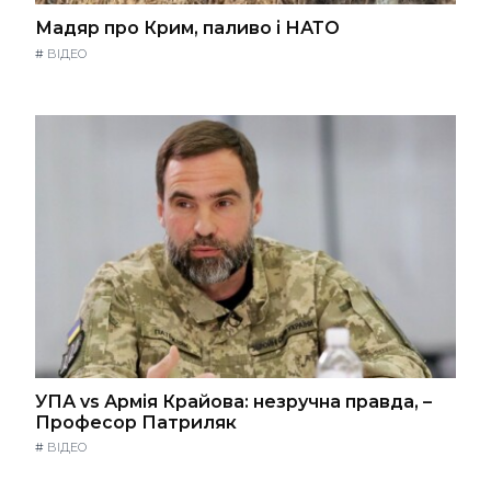
Мадяр про Крим, паливо і НАТО
#
ВІДЕО
УПА vs Армія Крайова: незручна правда, –
Професор Патриляк
#
ВІДЕО