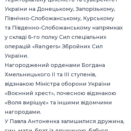
України на Донецькому, Запорізькому,
Північно-Слобожанському, Курському
та Південно-Слобожанському напрямках
у складі 6-го полку Сил спеціальних
операцій «Rangers» Збройних Сил
України.
Нагороджений орденами Богдана
Хмельницького ІІ та ІІІ ступенів,
відзнакою Міністра оборони України
«Воєнний хрест», почесною відзнакою
«Воля вирішує» та іншими відомчими
нагородами.
У Павла Антоненка залишилися дружина,
син, мати, брат із дружиною, бабуся,