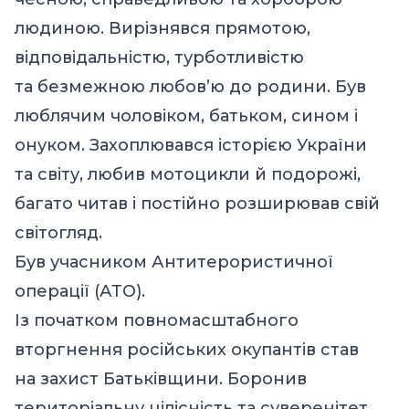
людиною. Вирізнявся прямотою,
відповідальністю, турботливістю
та безмежною любов’ю до родини. Був
люблячим чоловіком, батьком, сином і
онуком. Захоплювався історією України
та світу, любив мотоцикли й подорожі,
багато читав і постійно розширював свій
світогляд.
Був учасником Антитерористичної
операції (АТО).
Із початком повномасштабного
вторгнення російських окупантів став
на захист Батьківщини. Боронив
територіальну цілісність та суверенітет