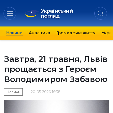
Український
погляд
Новини
Аналітика
Громадське життя
Украї
Завтра, 21 травня, Львів
прощається з Героєм
Володимиром Забавою
20-05-2026 16:38
Новини