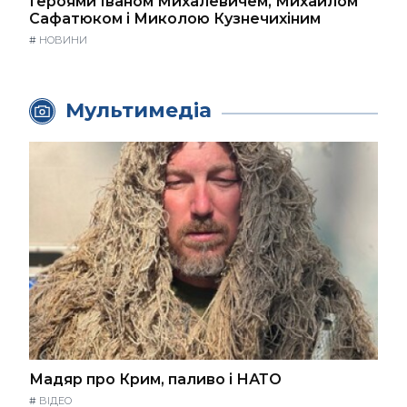
Героями Іваном Михалевичем, Михайлом
Сафатюком і Миколою Кузнечихіним
#
НОВИНИ
Мультимедіа
Мадяр про Крим, паливо і НАТО
#
ВІДЕО