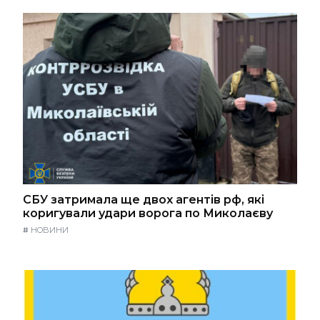
СБУ затримала ще двох агентів рф, які
коригували удари ворога по Миколаєву
#
НОВИНИ