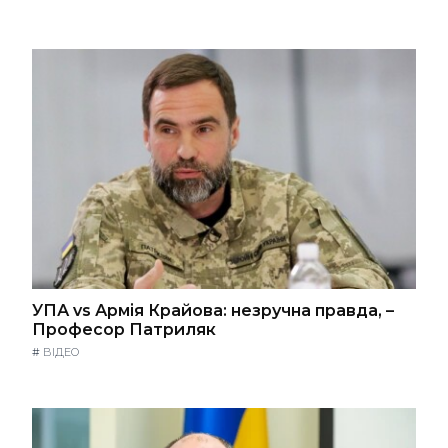
УПА vs Армія Крайова: незручна правда, –
Професор Патриляк
#
ВІДЕО