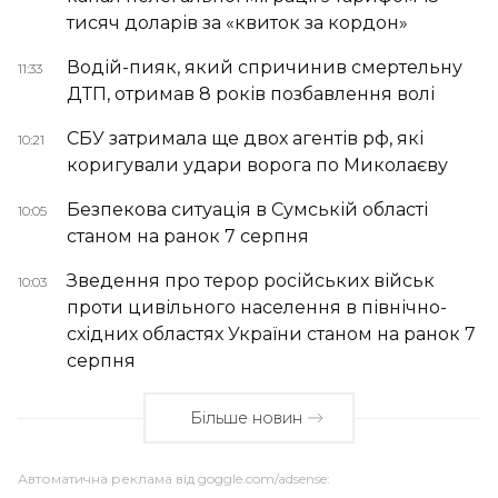
тисяч доларів за «квиток за кордон»
Водій-пияк, який спричинив смертельну
11:33
ДТП, отримав 8 років позбавлення волі
СБУ затримала ще двох агентів рф, які
10:21
коригували удари ворога по Миколаєву
Безпекова ситуація в Сумській області
10:05
станом на ранок 7 серпня
Зведення про терор російських військ
10:03
проти цивільного населення в північно-
східних областях України станом на ранок 7
серпня
Більше новин
Автоматична реклама від goggle.com/adsense: