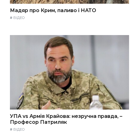
Мадяр про Крим, паливо і НАТО
#
ВІДЕО
УПА vs Армія Крайова: незручна правда, –
Професор Патриляк
#
ВІДЕО