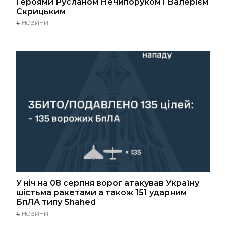
Героями Русланом Нечипоруком і Валерієм
Скрицьким
#
НОВИНИ
У ніч на 08 серпня ворог атакував Україну
шістьма ракетами а також 151 ударним
БпЛА типу Shahed
#
НОВИНИ