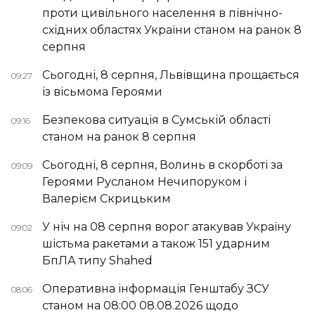
проти цивільного населення в північно-
східних областях України станом на ранок 8
серпня
Сьогодні, 8 серпня, Львівщина прощається
09:27
із вісьмома Героями
Безпекова ситуація в Сумській області
09:16
станом на ранок 8 серпня
Сьогодні, 8 серпня, Волинь в скорботі за
09:09
Героями Русланом Нечипоруком і
Валерієм Скрицьким
У ніч на 08 серпня ворог атакував Україну
09:02
шістьма ракетами а також 151 ударним
БпЛА типу Shahed
Оперативна інформація Генштабу ЗСУ
08:06
станом на 08:00 08.08.2026 щодо