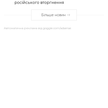
російського вторгнення
Більше новин
Автоматична реклама від goggle.com/adsense: