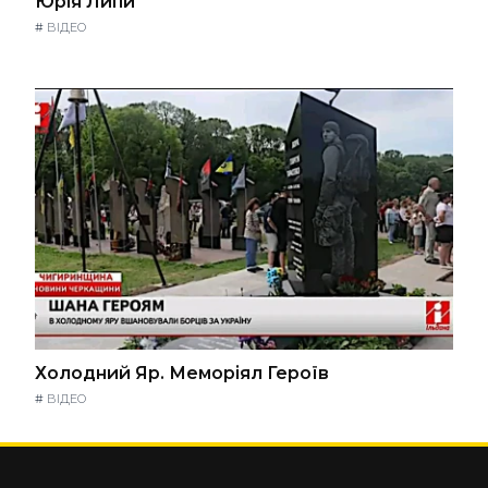
Юрія Липи
#
ВІДЕО
Холодний Яр. Меморіял Героїв
#
ВІДЕО