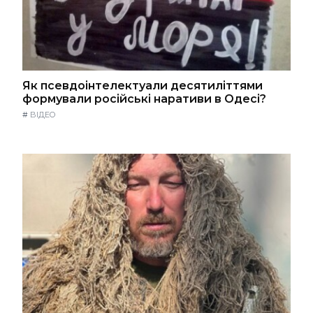
Як псевдоінтелектуали десятиліттями
формували російські наративи в Одесі?
#
ВІДЕО