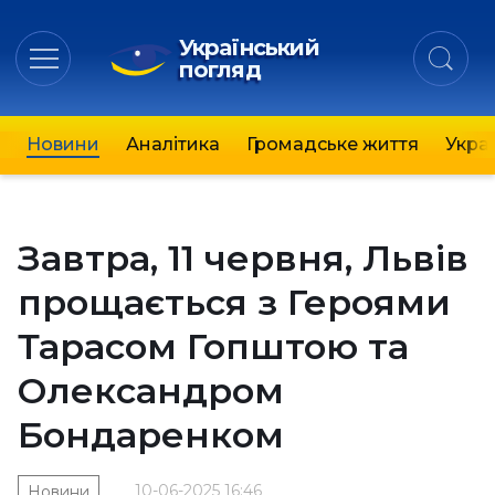
Український
погляд
Новини
Аналітика
Громадське життя
Украї
Завтра, 11 червня, Львів
прощається з Героями
Тарасом Гопштою та
Олександром
Бондаренком
10-06-2025 16:46
Новини