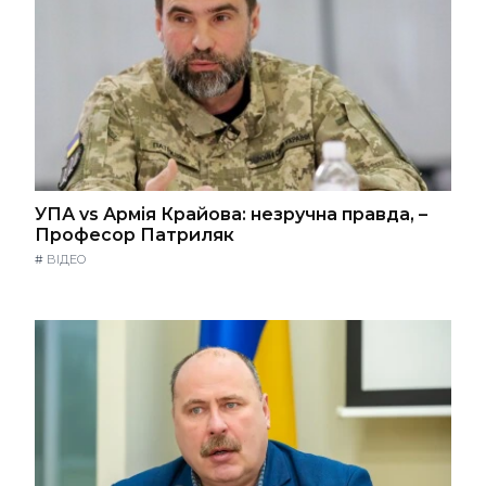
УПА vs Армія Крайова: незручна правда, –
Професор Патриляк
#
ВІДЕО