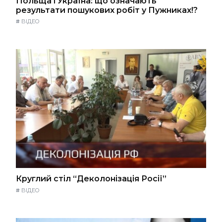
Польща і Україна: що означають
результати пошукових робіт у Пужниках!?
#
ВІДЕО
Круглий стіл “Деколонізація Росії”
#
ВІДЕО