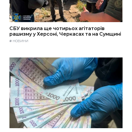
СБУ викрила ще чотирьох агітаторів
рашизму у Херсоні, Черкасах та на Сумщині
#
НОВИНИ