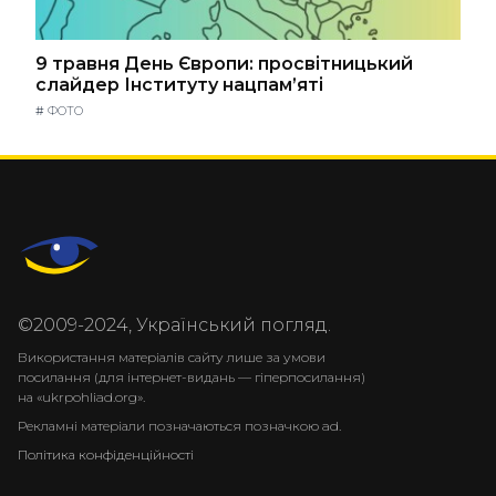
9 травня День Європи: просвітницький
слайдер Інституту нацпам’яті
#
ФОТО
©2009-2024, Український погляд.
Використання матеріалів сайту лише за умови
посилання (для інтернет-видань — гіперпосилання)
на «ukrpohliad.org».
Рекламні матеріали позначаються позначкою ad.
Політика конфіденційності