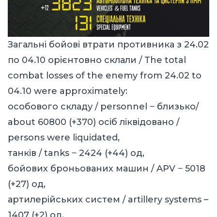
Загальні бойові втрати противника з 24.02
по 04.10 орієнтовно склали / The total
combat losses of the enemy from 24.02 to
04.10 were approximately:
особового складу / personnel ‒ близько/
about 60800 (+370) осіб ліквідовано /
persons were liquidated,
танків / tanks ‒ 2424 (+44) од,
бойових броньованих машин / APV ‒ 5018
(+27) од,
артилерійських систем / artillery systems –
1407 (+2) од,