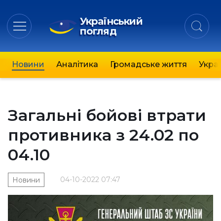
Український
погляд
Новини
Аналітика
Громадське життя
Украї
Загальні бойові втрати
противника з 24.02 по
04.10
04-10-2022 07:47
Новини