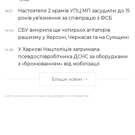
Настоятеля 2 храмів УПЦ МП засудили до 15
18:07
років ув’язнення за співпрацю з ФСБ
СБУ викрила ще чотирьох агітаторів
14:40
рашизму у Херсоні, Черкасах та на Сумщині
У Харкові Нацполіція затримала
14:28
псевдоспівробітника ДСНС за оборудками
з «бронюванням» від мобілізації
Більше новин
Автоматична реклама від goggle.com/adsense: