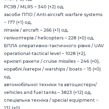
РСЗВ / MLRS – 340 (+2) од,
засоби ППО / Anti-aircraft warfare systems
‒ 177 (+1) од,
літаків / aircraft – 266 (+1) од,
гелікоптерів / helicopters – 228 (+0) од,
БПЛА оперативно-тактичного рівня / UAV
operational-tactical level – 1028 (+2),
крилаті ракети / cruise missiles ‒ 246 (+0),
кораблі /катери / warships / boats ‒ 15 (+0)
од,
автомобільної техніки та автоцистерн/
vehicles and fuel tanks – 3823 (+12) од,
спеціальна техніка / special equipment ‒
131 (+0).