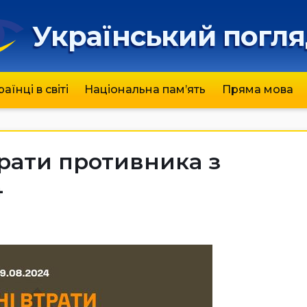
Український погл
раїнці в світі
Національна пам’ять
Пряма мова
трати противника з
4