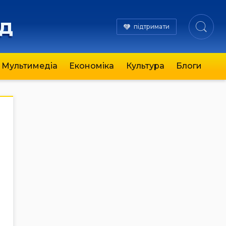
яд
підтримати
Мультимедіа
Економіка
Культура
Блоги