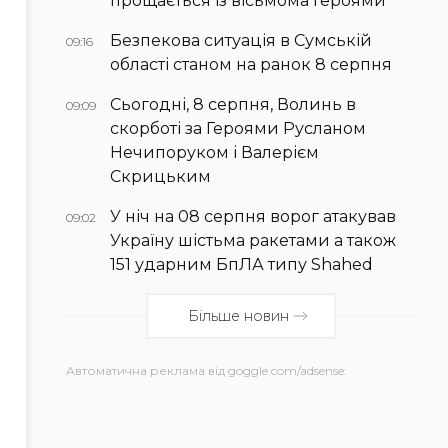
прощається із вісьмома Героями
Безпекова ситуація в Сумській
09:16
області станом на ранок 8 серпня
Сьогодні, 8 серпня, Волинь в
09:09
скорботі за Героями Русланом
Нечипоруком і Валерієм
Скрицьким
У ніч на 08 серпня ворог атакував
09:02
Україну шістьма ракетами а також
151 ударним БпЛА типу Shahed
Більше новин
Автоматична реклама від goggle.com/adsense: