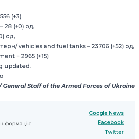
556 (+3),
‒ 28 (+0) од,
0) од,
ерн/ vehicles and fuel tanks – 23706 (+52) од,
ment ‒ 2965 (+15)
g updated.
о!
General Staff of the Armed Forces of Ukraine
Google News
Facebook
інформацію.
Twitter