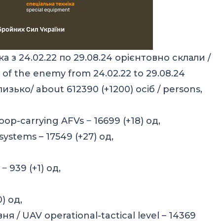
а з 24.02.22 по 29.08.24 орієнтовно склали /
 of the enemy from 24.02.22 to 29.08.24
изько/ about 612390 (+1200) осіб / persons,
p-carrying AFVs ‒ 16699 (+18) од,
systems – 17549 (+27) од,
‒ 939 (+1) од,
) од,
 / UAV operational-tactical level – 14369