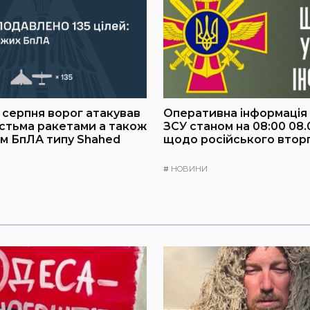
8 серпня ворог атакував
Оперативна інформація
істьма ракетами а також
ЗСУ станом на 08:00 08.
им БпЛА типу Shahed
щодо російського втор
#
НОВИНИ