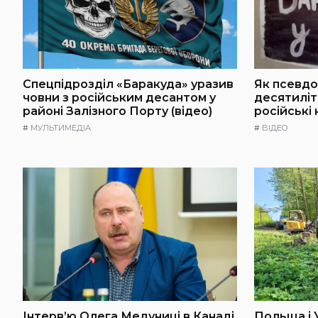
Спецпідрозділ «Баракуда» уразив
Як псевдо
човни з російським десантом у
десятилі
районі Залізного Порту (відео)
російські
#
МУЛЬТИМЕДІА
#
ВІДЕО
Інтерв’ю Олега Медуниці в Канаді
Польща і 