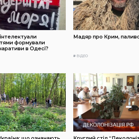
інтелектуали
Мадяр про Крим, паливо
ттями формували
 наративи в Одесі?
#
ВІДЕО
Україна: що означають
Круглий стіл “Деколоні