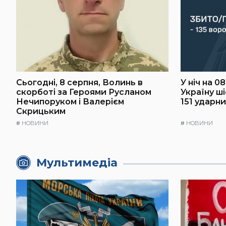
Сьогодні, 8 серпня, Волинь в
У ніч на 0
скорботі за Героями Русланом
Україну ш
Нечипоруком і Валерієм
151 ударн
Скрицьким
#
НОВИНИ
#
НОВИНИ
Мультимедіа