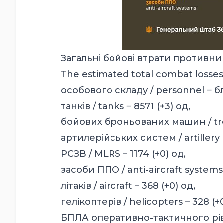
Загальні бойові втрати противник
The estimated total combat losses
особового складу / personnel ‒ бл
танків / tanks ‒ 8571 (+3) од,
бойових броньованих машин / troo
артилерійських систем / artillery 
РСЗВ / MLRS – 1174 (+0) од,
засоби ППО / anti-aircraft systems 
літаків / aircraft – 368 (+0) од,
гелікоптерів / helicopters – 328 (+0
БПЛА оперативно-тактичного рівня