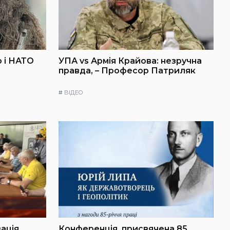
 і НАТО
УПА vs Армія Крайова: незручна
правда, – Професор Патриляк
#
ВІДЕО
зація
Конференція, присвячена 85