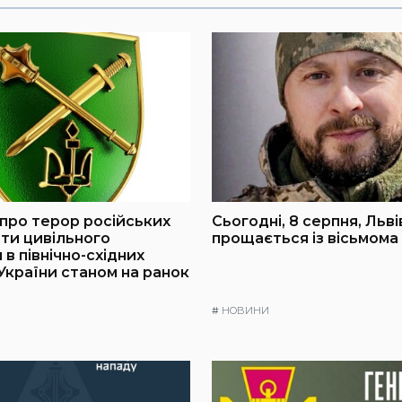
про терор російських
Сьогодні, 8 серпня, Льв
оти цивільного
прощається із вісьмома
в північно-східних
України станом на ранок
#
НОВИНИ