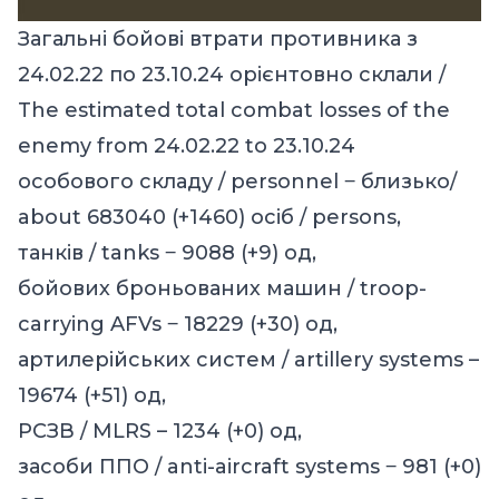
Загальні бойові втрати противника з
24.02.22 по 23.10.24 орієнтовно склали /
The estimated total combat losses of the
enemy from 24.02.22 to 23.10.24
особового складу / personnel ‒ близько/
about 683040 (+1460) осіб / persons,
танків / tanks ‒ 9088 (+9) од,
бойових броньованих машин / troop-
carrying AFVs ‒ 18229 (+30) од,
артилерійських систем / artillery systems –
19674 (+51) од,
РСЗВ / MLRS – 1234 (+0) од,
засоби ППО / anti-aircraft systems ‒ 981 (+0)