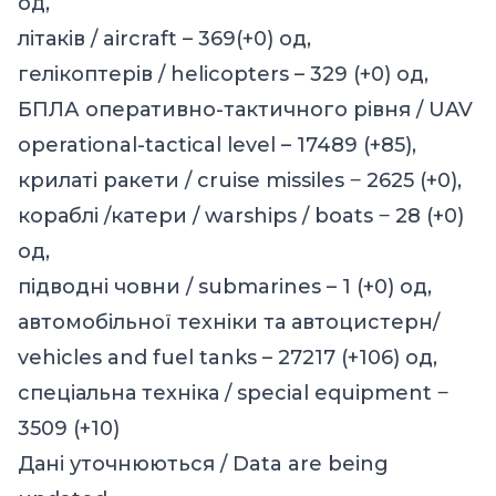
од,
літаків / aircraft – 369(+0) од,
гелікоптерів / helicopters – 329 (+0) од,
БПЛА оперативно-тактичного рівня / UAV
operational-tactical level – 17489 (+85),
крилаті ракети / cruise missiles ‒ 2625 (+0),
кораблі /катери / warships / boats ‒ 28 (+0)
од,
підводні човни / submarines – 1 (+0) од,
автомобільної техніки та автоцистерн/
vehicles and fuel tanks – 27217 (+106) од,
спеціальна техніка / special equipment ‒
3509 (+10)
Дані уточнюються / Data are being