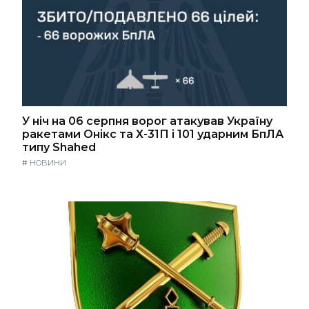
У ніч на 06 серпня ворог атакував Україну
ракетами Онікс та Х-31П і 101 ударним БпЛА
типу Shahed
#
НОВИНИ