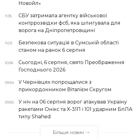
Новойл»
СБУ затримала агентку військової
11:35
контррозвідки фсб, яка шпигувала для
ворога на Дніпропетровщині
Безпекова ситуація в Сумській області
11:03
станом на ранок 6 серпня
Сьогодні, 6 серпня, свято Преображення
10:06
Господнього 2026
У Чернівцях попрощалися з
09:54
прикордонником Віталієм Скругом
У ніч на 06 серпня ворог атакував Україну
09:50
ракетами Онікс та Х-31П і 101 ударним БпЛА
типу Shahed
Більше новин