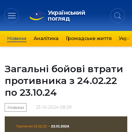
Український
погляд
Новини
Аналітика
Громадське життя
Украї
Загальні бойові втрати
противника з 24.02.22
по 23.10.24
23-10-2024 08:29
Новини