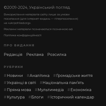
©2009-2024, Український погляд.
Використання матеріалів сайту лише за умови
посилання (для інтернет-видань — гіперпосилання)
на «ukrpohliad.org».
Рекламні матеріали позначаються позначкою ad.
Політика конфіденційності
ПРО ВИДАННЯ
Редакція
Реклама
Розсилка
РУБРИКИ
Новини
Аналітика
Громадське життя
Українці в світі
Національна пам’ять
Пряма мова
Мультимедіа
Економіка
Культура
Блоги
Історичний календар