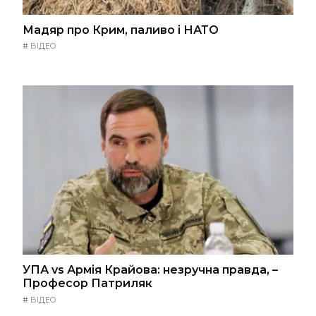
Мадяр про Крим, паливо і НАТО
#
ВІДЕО
УПА vs Армія Крайова: незручна правда, –
Професор Патриляк
#
ВІДЕО