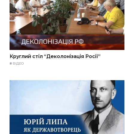
Круглий стіл “Деколонізація Росії”
#
ВІДЕО