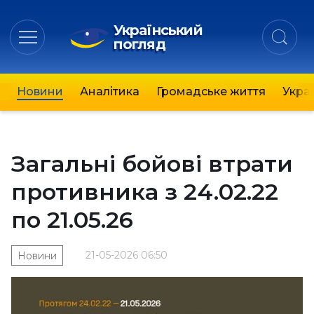
Український
погляд
Новини
Аналітика
Громадське життя
Украї
Загальні бойові втрати
противника з 24.02.22
по 21.05.26
21-05-2026 06:50
Новини