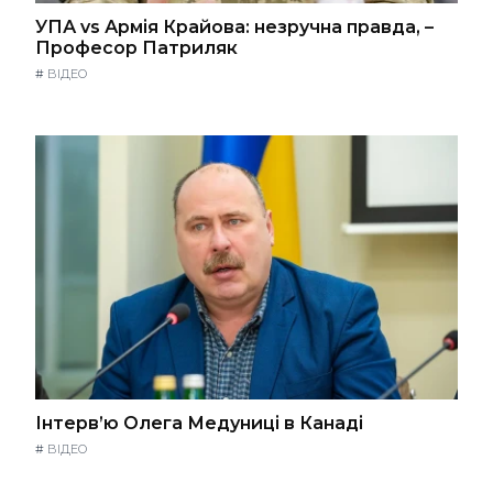
УПА vs Армія Крайова: незручна правда, –
Професор Патриляк
#
ВІДЕО
Інтерв’ю Олега Медуниці в Канаді
#
ВІДЕО