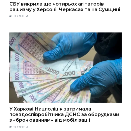
СБУ викрила ще чотирьох агітаторів
рашизму у Херсоні, Черкасах та на Сумщині
#
НОВИНИ
У Харкові Нацполіція затримала
псевдоспівробітника ДСНС за оборудками
з «бронюванням» від мобілізації
#
НОВИНИ