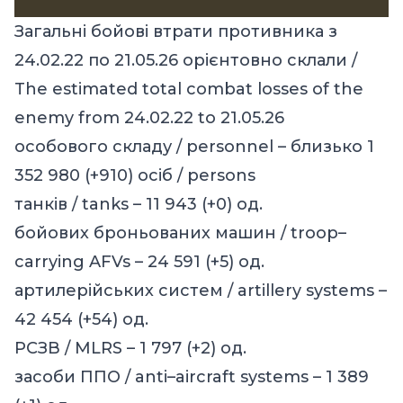
Загальні бойові втрати противника з
24.02.22 по 21.05.26 орієнтовно склали /
The estimated total combat losses of the
enemy from 24.02.22 to 21.05.26
особового складу / personnel – близько 1
352 980 (+910) осіб / persons
танків / tanks – 11 943 (+0) од.
бойових броньованих машин / troop–
carrying AFVs – 24 591 (+5) од.
артилерійських систем / artillery systems –
42 454 (+54) од.
РСЗВ / MLRS – 1 797 (+2) од.
засоби ППО / anti–aircraft systems – 1 389