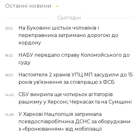
Останні новини
Сьогодні
На Буковині шістьох чоловіків і
19:52
переправника затримано дорогою до
кордону
НАБУ передало справу Коломойського до
18:32
суду
Настоятеля 2 храмів УПЦ МП засудили до 15
18:07
років ув’язнення за співпрацю з ФСБ
СБУ викрила ще чотирьох агітаторів
14:40
рашизму у Херсоні, Черкасах та на Сумщині
У Харкові Нацполіція затримала
14:28
псевдоспівробітника ДСНС за оборудками
з «бронюванням» від мобілізації