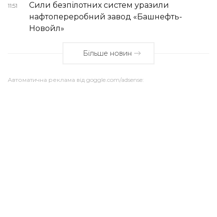
Сили безпілотних систем уразили
11:51
нафтопереробний завод «Башнефть-
Новойл»
Більше новин
Автоматична реклама від goggle.com/adsense: