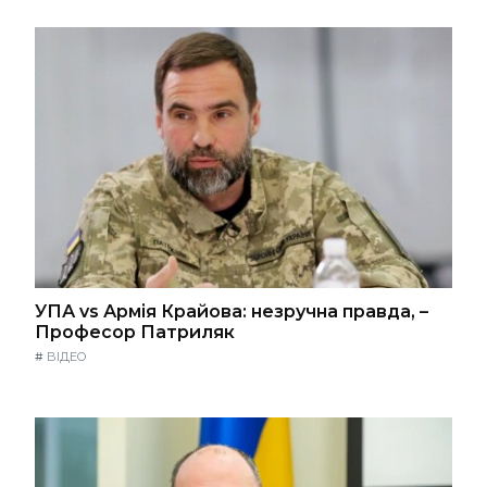
УПА vs Армія Крайова: незручна правда, –
Професор Патриляк
#
ВІДЕО