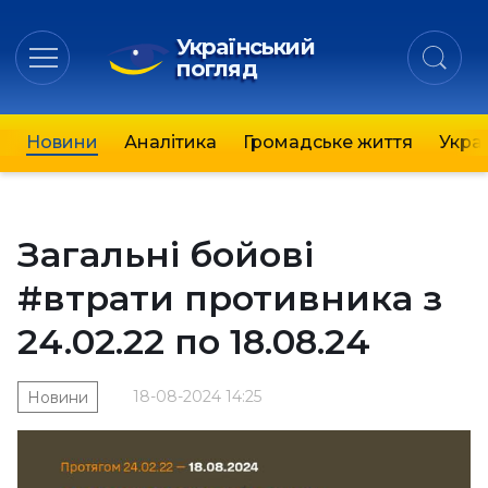
Український
погляд
Новини
Аналітика
Громадське життя
Украї
Загальні бойові
#втрати противника з
24.02.22 по 18.08.24
18-08-2024 14:25
Новини