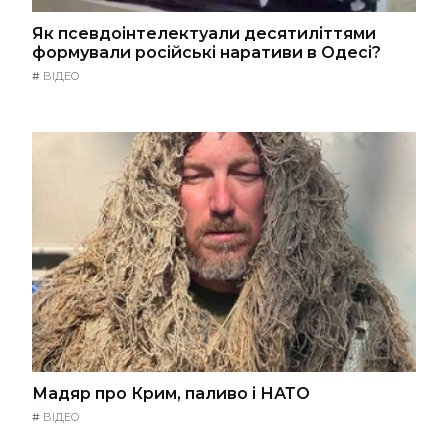
Як псевдоінтелектуали десятиліттями
формували російські наративи в Одесі?
#
ВІДЕО
Мадяр про Крим, паливо і НАТО
#
ВІДЕО