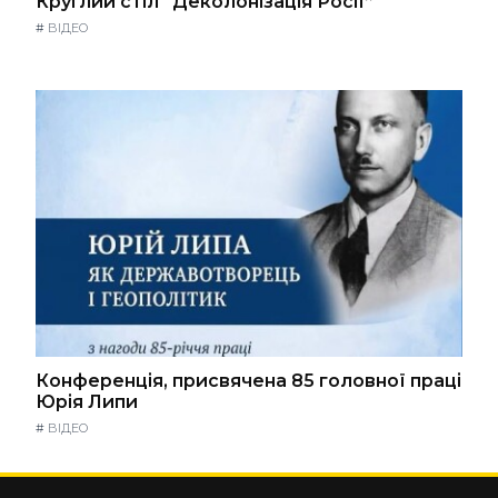
Круглий стіл “Деколонізація Росії”
#
ВІДЕО
Конференція, присвячена 85 головної праці
Юрія Липи
#
ВІДЕО