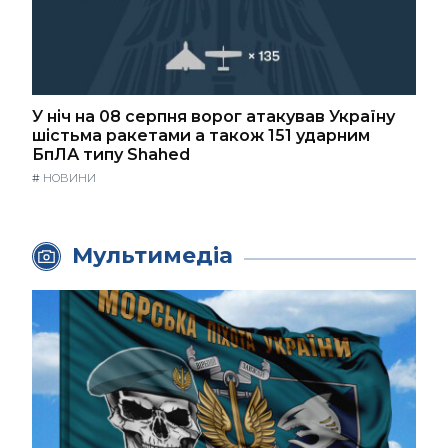
У ніч на 08 серпня ворог атакував Україну
шістьма ракетами а також 151 ударним
БпЛА типу Shahed
#
НОВИНИ
Мультимедіа