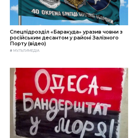
Спецпідрозділ «Баракуда» уразив човни з
російським десантом у районі Залізного
Порту (відео)
#
МУЛЬТИМЕДІА