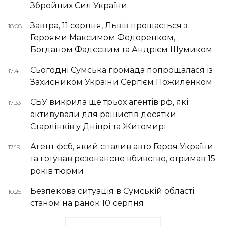
Збройних Сил України
Завтра, 11 серпня, Львів прощається з
18:08
Героями Максимом Федоренком,
Богданом Фадєєвим та Андрієм Шумиком
Сьогодні Сумська громада попрощалася із
17:41
Захисником України Сергієм Пожиленком
СБУ викрила ще трьох агентів рф, які
17:33
активували для рашистів десятки
Старлінків у Дніпрі та Житомирі
Агент фсб, який спалив авто Героя України
17:19
та готував резонансне вбивство, отримав 15
років тюрми
Безпекова ситуація в Сумській області
10:25
станом на ранок 10 серпня