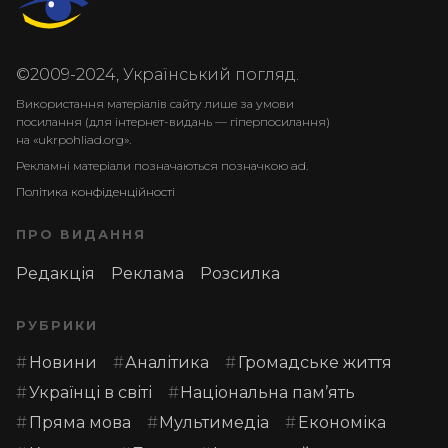
©2009-2024, Український погляд.
Використання матеріалів сайту лише за умови
посилання (для інтернет-видань — гіперпосилання)
на «ukrpohliad.org».
Рекламні матеріали позначаються позначкою ad.
Політика конфіденційності
ПРО ВИДАННЯ
Редакція
Реклама
Розсилка
РУБРИКИ
Новини
Аналітика
Громадське життя
Українці в світі
Національна пам’ять
Пряма мова
Мультимедіа
Економіка