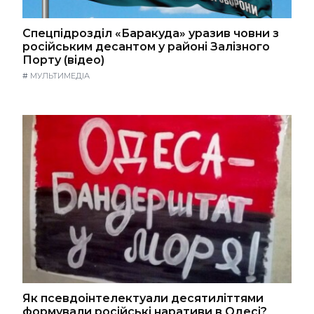
Спецпідрозділ «Баракуда» уразив човни з
російським десантом у районі Залізного
Порту (відео)
#
МУЛЬТИМЕДІА
Як псевдоінтелектуали десятиліттями
формували російські наративи в Одесі?