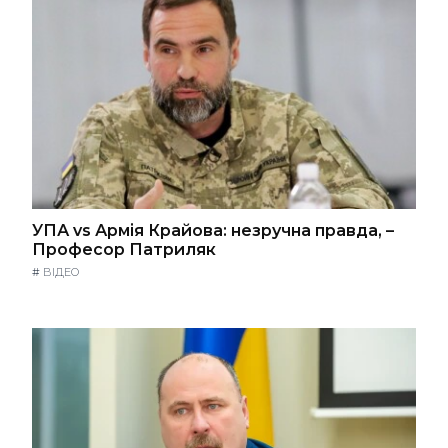
УПА vs Армія Крайова: незручна правда, –
Професор Патриляк
#
ВІДЕО