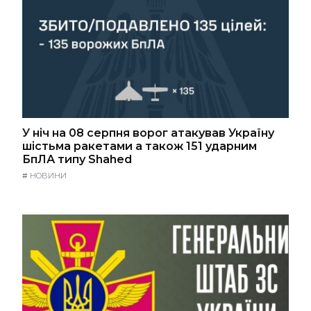
У ніч на 08 серпня ворог атакував Україну
шістьма ракетами а також 151 ударним
БпЛА типу Shahed
#
НОВИНИ