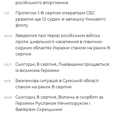
російського вторгнення
Протягом 1–8 серпня оператори СБС
11:31
уразили ще 12 суден із залишку тіньового
флоту
Зведення про терор російських військ
09:49
проти цивільного населення в північно-
східних областях України станом на ранок 8
серпня
Сьогодні, 8 серпня, Львівщина прощається
09:27
із вісьмома Героями
Безпекова ситуація в Сумській області
09:16
станом на ранок 8 серпня
Сьогодні, 8 серпня, Волинь в скорботі за
09:09
Героями Русланом Нечипоруком і
Валерієм Скрицьким