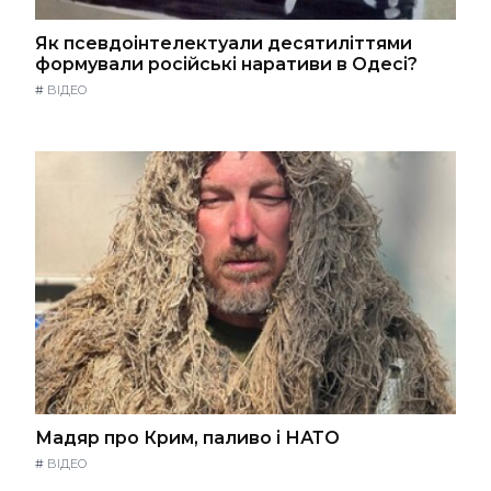
Як псевдоінтелектуали десятиліттями
формували російські наративи в Одесі?
#
ВІДЕО
Мадяр про Крим, паливо і НАТО
#
ВІДЕО