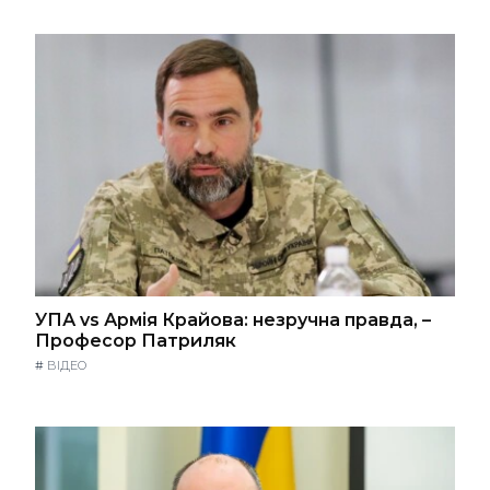
УПА vs Армія Крайова: незручна правда, –
Професор Патриляк
#
ВІДЕО