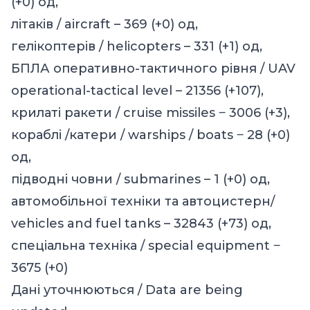
(+0) од,
літаків / aircraft – 369 (+0) од,
гелікоптерів / helicopters – 331 (+1) од,
БПЛА оперативно-тактичного рівня / UAV
operational-tactical level – 21356 (+107),
крилаті ракети / cruise missiles ‒ 3006 (+3),
кораблі /катери / warships / boats ‒ 28 (+0)
од,
підводні човни / submarines – 1 (+0) од,
автомобільної техніки та автоцистерн/
vehicles and fuel tanks – 32843 (+73) од,
спеціальна техніка / special equipment ‒
3675 (+0)
Дані уточнюються / Data are being