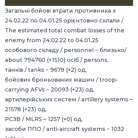
Загальні бойові втрати противника з
24.02.22 по 04.01.25 орієнтовно склали /
The estimated total combat losses of the
enemy from 24.02.22 to 04.01.25
особового складу / personnel ‒ близько/
about 794760 (+1510) осіб / persons,
танків / tanks ‒ 9679 (+2) од,
бойових броньованих машин / troop-
carrying AFVs ‒ 20093 (+23) од,
артилерійських систем / artillery systems –
21578 (+23) од,
РСЗВ / MLRS – 1257 (+0) од,
засоби ППО / anti-aircraft systems ‒ 1032