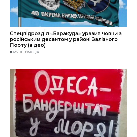
Спецпідрозділ «Баракуда» уразив човни з
російським десантом у районі Залізного
Порту (відео)
#
МУЛЬТИМЕДІА